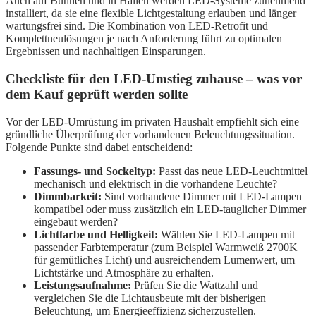
Auch auf Bühnen und in Hallen werden LED-Systeme zunehmend
installiert, da sie eine flexible Lichtgestaltung erlauben und länger
wartungsfrei sind. Die Kombination von LED-Retrofit und
Komplettneulösungen je nach Anforderung führt zu optimalen
Ergebnissen und nachhaltigen Einsparungen.
Checkliste für den LED-Umstieg zuhause – was vor
dem Kauf geprüft werden sollte
Vor der LED-Umrüstung im privaten Haushalt empfiehlt sich eine
gründliche Überprüfung der vorhandenen Beleuchtungssituation.
Folgende Punkte sind dabei entscheidend:
Fassungs- und Sockeltyp:
Passt das neue LED-Leuchtmittel
mechanisch und elektrisch in die vorhandene Leuchte?
Dimmbarkeit:
Sind vorhandene Dimmer mit LED-Lampen
kompatibel oder muss zusätzlich ein LED-tauglicher Dimmer
eingebaut werden?
Lichtfarbe und Helligkeit:
Wählen Sie LED-Lampen mit
passender Farbtemperatur (zum Beispiel Warmweiß 2700K
für gemütliches Licht) und ausreichendem Lumenwert, um
Lichtstärke und Atmosphäre zu erhalten.
Leistungsaufnahme:
Prüfen Sie die Wattzahl und
vergleichen Sie die Lichtausbeute mit der bisherigen
Beleuchtung, um Energieeffizienz sicherzustellen.