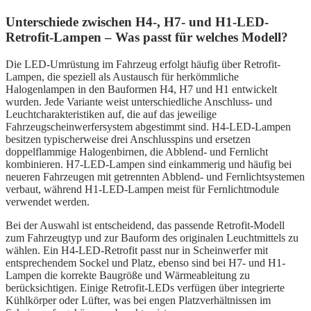
Unterschiede zwischen H4-, H7- und H1-LED-
Retrofit-Lampen – Was passt für welches Modell?
Die LED-Umrüstung im Fahrzeug erfolgt häufig über Retrofit-
Lampen, die speziell als Austausch für herkömmliche
Halogenlampen in den Bauformen H4, H7 und H1 entwickelt
wurden. Jede Variante weist unterschiedliche Anschluss- und
Leuchtcharakteristiken auf, die auf das jeweilige
Fahrzeugscheinwerfersystem abgestimmt sind. H4-LED-Lampen
besitzen typischerweise drei Anschlusspins und ersetzen
doppelflammige Halogenbirnen, die Abblend- und Fernlicht
kombinieren. H7-LED-Lampen sind einkammerig und häufig bei
neueren Fahrzeugen mit getrennten Abblend- und Fernlichtsystemen
verbaut, während H1-LED-Lampen meist für Fernlichtmodule
verwendet werden.
Bei der Auswahl ist entscheidend, das passende Retrofit-Modell
zum Fahrzeugtyp und zur Bauform des originalen Leuchtmittels zu
wählen. Ein H4-LED-Retrofit passt nur in Scheinwerfer mit
entsprechendem Sockel und Platz, ebenso sind bei H7- und H1-
Lampen die korrekte Baugröße und Wärmeableitung zu
berücksichtigen. Einige Retrofit-LEDs verfügen über integrierte
Kühlkörper oder Lüfter, was bei engen Platzverhältnissen im