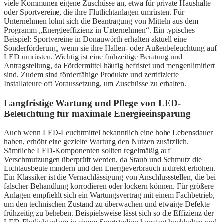
viele Kommunen eigene Zuschüsse an, etwa für private Haushalte
oder Sportvereine, die ihre Flutlichtanlagen umrüsten. Für
Unternehmen lohnt sich die Beantragung von Mitteln aus dem
Programm „Energieeffizienz in Unternehmen“. Ein typisches
Beispiel: Sportvereine in Donauwörth erhalten aktuell eine
Sonderförderung, wenn sie ihre Hallen- oder Außenbeleuchtung auf
LED umrüsten. Wichtig ist eine frühzeitige Beratung und
Antragstellung, da Fördermittel häufig befristet und mengenlimitiert
sind. Zudem sind förderfähige Produkte und zertifizierte
Installateure oft Voraussetzung, um Zuschüsse zu erhalten.
Langfristige Wartung und Pflege von LED-
Beleuchtung für maximale Energieeinsparung
Auch wenn LED-Leuchtmittel bekanntlich eine hohe Lebensdauer
haben, erhöht eine gezielte Wartung den Nutzen zusätzlich.
Sämtliche LED-Komponenten sollten regelmäßig auf
Verschmutzungen überprüft werden, da Staub und Schmutz die
Lichtausbeute mindern und den Energieverbrauch indirekt erhöhen.
Ein Klassiker ist die Vernachlässigung von Anschlussstellen, die bei
falscher Behandlung korrodieren oder lockern können. Für größere
Anlagen empfiehlt sich ein Wartungsvertrag mit einem Fachbetrieb,
um den technischen Zustand zu überwachen und etwaige Defekte
frühzeitig zu beheben. Beispielsweise lässt sich so die Effizienz der
LED-Flutlichtanlage in einem Sportstadion konstant hochhalten und