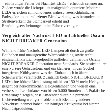
– ein häufiger Fehler bei Nachrüst-LEDs – erheblich seltener an.
Zudem wurde die Lichtqualität maßgeblich optimiert: Moderne
LEDs erreichen ein homogenes, nahezu tageslichtähnliches
Farbspektrum mit reduzierter Blendwirkung, was besonders im
Straßenverkehr die Sichtbarkeit erhöht und
Ermüdungserscheinungen beim Fahrer verringert.
Vergleich alter Nachrüst-LED mit aktueller Osram
NIGHT BREAKER Generation
Während frühe Nachrüst-LED-Lampen oft durch zu große
Bauhöhen und unausgereifte Wärmeableitung sowie recht
eingeschränkte Lichtkegelprofile auffielen, definiert die Osram
NIGHT BREAKER Generation neue Standards. Sie besticht durch
eine kürzere Gehäuseform und ein kleineres, in den Sockel
integriertes Kühlsystem, was den Einbau auch in ältere
Scheinwerfer vereinfacht. Zusätzlich bieten NIGHT BREAKER
LEDs eine höhere Lichtleistung mit bis zu 150 % mehr Helligkeit
gegenüber herkömmlichen Halogenlampen und weisen eine
verbesserte Leuchtdauer von bis zu 5.000 Stunden auf. Praktische
Erfahrungen zeigen, dass Anwender durch die präzisere
Lichtverteilung weniger Probleme mit Blendung anderer
Verkehrsteilnehmer haben, ein häufiger Kritikpunkt bei älteren
Nachrüstprodukten.