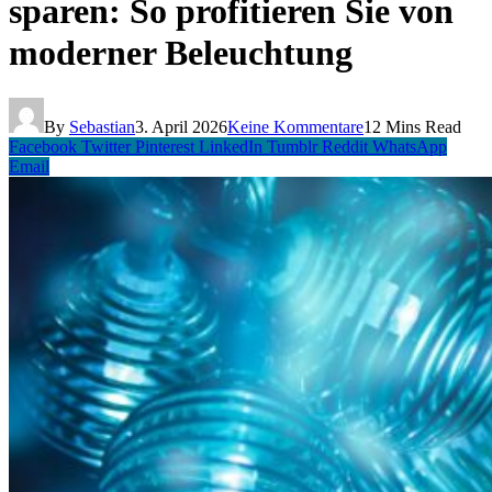
sparen: So profitieren Sie von
moderner Beleuchtung
By
Sebastian
3. April 2026
Keine Kommentare
12 Mins Read
Facebook
Twitter
Pinterest
LinkedIn
Tumblr
Reddit
WhatsApp
Email