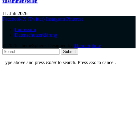
zusammenstellen
11. Juli 2026
Facebook
X (Twitter)
Instagram
Pinterest
Impressum
Datenschutzerklärung
© 2026 ThemeSphere. Designed by
ThemeSphere
.
Submit
Type above and press
Enter
to search. Press
Esc
to cancel.