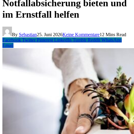
Notfallabsicherung bieten und
im Ernstfall helfen
By
Sebastian
25. Juni 2026
Keine Kommentare
12 Mins Read
Facebook
Twitter
Pinterest
LinkedIn
Tumblr
Reddit
WhatsApp
Email