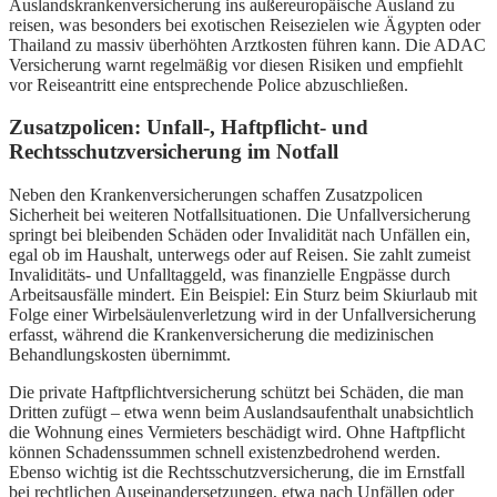
Auslandskrankenversicherung ins außereuropäische Ausland zu
reisen, was besonders bei exotischen Reisezielen wie Ägypten oder
Thailand zu massiv überhöhten Arztkosten führen kann. Die ADAC
Versicherung warnt regelmäßig vor diesen Risiken und empfiehlt
vor Reiseantritt eine entsprechende Police abzuschließen.
Zusatzpolicen: Unfall-, Haftpflicht- und
Rechtsschutzversicherung im Notfall
Neben den Krankenversicherungen schaffen Zusatzpolicen
Sicherheit bei weiteren Notfallsituationen. Die Unfallversicherung
springt bei bleibenden Schäden oder Invalidität nach Unfällen ein,
egal ob im Haushalt, unterwegs oder auf Reisen. Sie zahlt zumeist
Invaliditäts- und Unfalltaggeld, was finanzielle Engpässe durch
Arbeitsausfälle mindert. Ein Beispiel: Ein Sturz beim Skiurlaub mit
Folge einer Wirbelsäulenverletzung wird in der Unfallversicherung
erfasst, während die Krankenversicherung die medizinischen
Behandlungskosten übernimmt.
Die private Haftpflichtversicherung schützt bei Schäden, die man
Dritten zufügt – etwa wenn beim Auslandsaufenthalt unabsichtlich
die Wohnung eines Vermieters beschädigt wird. Ohne Haftpflicht
können Schadenssummen schnell existenzbedrohend werden.
Ebenso wichtig ist die Rechtsschutzversicherung, die im Ernstfall
bei rechtlichen Auseinandersetzungen, etwa nach Unfällen oder