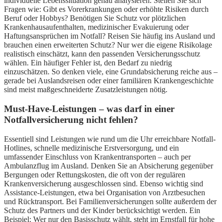
individuelle Lebenssituation genau analysieren. Stellen Sie sich
Fragen wie: Gibt es Vorerkrankungen oder erhöhte Risiken durch
Beruf oder Hobbys? Benötigen Sie Schutz vor plötzlichen
Krankenhausaufenthalten, medizinischer Evakuierung oder
Haftungsansprüchen im Notfall? Reisen Sie häufig ins Ausland und
brauchen einen erweiterten Schutz? Nur wer die eigene Risikolage
realistisch einschätzt, kann den passenden Versicherungsschutz
wählen. Ein häufiger Fehler ist, den Bedarf zu niedrig
einzuschätzen. So denken viele, eine Grundabsicherung reiche aus –
gerade bei Auslandsreisen oder einer familiären Krankengeschichte
sind meist maßgeschneiderte Zusatzleistungen nötig.
Must-Have-Leistungen – was darf in einer
Notfallversicherung nicht fehlen?
Essentiell sind Leistungen wie rund um die Uhr erreichbare Notfall-
Hotlines, schnelle medizinische Erstversorgung, und ein
umfassender Einschluss von Krankentransporten – auch per
Ambulanzflug im Ausland. Denken Sie an Absicherung gegenüber
Bergungen oder Rettungskosten, die oft von der regulären
Krankenversicherung ausgeschlossen sind. Ebenso wichtig sind
Assistance-Leistungen, etwa bei Organisation von Arztbesuchen
und Rücktransport. Bei Familienversicherungen sollte außerdem der
Schutz des Partners und der Kinder berücksichtigt werden. Ein
Beispiel: Wer nur den Basisschutz wählt, steht im Ernstfall für hohe