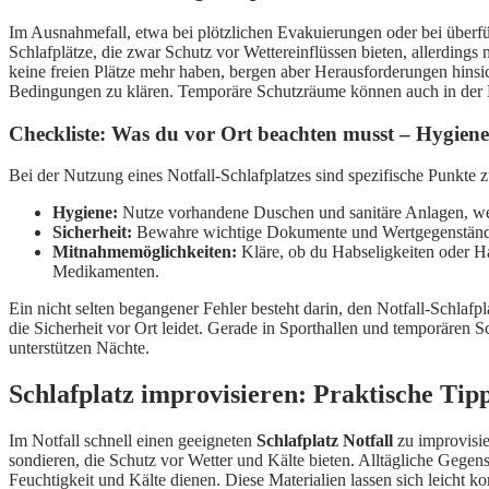
Im Ausnahmefall, etwa bei plötzlichen Evakuierungen oder bei überfü
Schlafplätze, die zwar Schutz vor Wettereinflüssen bieten, allerdin
keine freien Plätze mehr haben, bergen aber Herausforderungen hinsic
Bedingungen zu klären. Temporäre Schutzräume können auch in der Nä
Checkliste: Was du vor Ort beachten musst – Hygiene
Bei der Nutzung eines Notfall-Schlafplatzes sind spezifische Punkte
Hygiene:
Nutze vorhandene Duschen und sanitäre Anlagen, wenn 
Sicherheit:
Bewahre wichtige Dokumente und Wertgegenstände s
Mitnahmemöglichkeiten:
Kläre, ob du Habseligkeiten oder Ha
Medikamenten.
Ein nicht selten begangener Fehler besteht darin, den Notfall-Schlaf
die Sicherheit vor Ort leidet. Gerade in Sporthallen und temporär
unterstützen Nächte.
Schlafplatz improvisieren: Praktische Tipp
Im Notfall schnell einen geeigneten
Schlafplatz Notfall
zu improvisie
sondieren, die Schutz vor Wetter und Kälte bieten. Alltägliche Gege
Feuchtigkeit und Kälte dienen. Diese Materialien lassen sich leicht