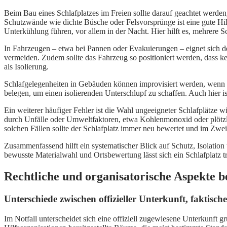
Beim Bau eines Schlafplatzes im Freien sollte darauf geachtet werde
Schutzwände wie dichte Büsche oder Felsvorsprünge ist eine gute Hilf
Unterkühlung führen, vor allem in der Nacht. Hier hilft es, mehrere 
In Fahrzeugen – etwa bei Pannen oder Evakuierungen – eignet sich de
vermeiden. Zudem sollte das Fahrzeug so positioniert werden, dass k
als Isolierung.
Schlafgelegenheiten in Gebäuden können improvisiert werden, wenn 
belegen, um einen isolierenden Unterschlupf zu schaffen. Auch hier i
Ein weiterer häufiger Fehler ist die Wahl ungeeigneter Schlafplätze
durch Unfälle oder Umweltfaktoren, etwa Kohlenmonoxid oder plötzl
solchen Fällen sollte der Schlafplatz immer neu bewertet und im Zwei
Zusammenfassend hilft ein systematischer Blick auf Schutz, Isolation
bewusste Materialwahl und Ortsbewertung lässt sich ein Schlafplatz 
Rechtliche und organisatorische Aspekte be
Unterschiede zwischen offizieller Unterkunft, faktis
Im Notfall unterscheidet sich eine offiziell zugewiesene Unterkunft