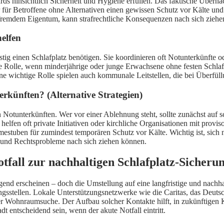
dards hinsichtlich Sicherheit und Hygiene erfüllen. Das faktische Übe
 für Betroffene ohne Alternativen einen gewissen Schutz vor Kälte und 
fremdem Eigentum, kann strafrechtliche Konsequenzen nach sich ziehen
helfen
istig einen Schlafplatz benötigen. Sie koordinieren oft Notunterkünfte
ge Rolle, wenn minderjährige oder junge Erwachsene ohne festen Schlafp
e wichtige Rolle spielen auch kommunale Leitstellen, die bei Überfüll
rkünften? (Alternative Strategien)
n Notunterkünften. Wer vor einer Ablehnung steht, sollte zunächst au
helfen oft private Initiativen oder kirchliche Organisationen mit provis
uben für zumindest temporären Schutz vor Kälte. Wichtig ist, sich nic
n und Rechtsprobleme nach sich ziehen können.
tfall zur nachhaltigen Schlafplatz-Sicheru
gend erscheinen – doch die Umstellung auf eine langfristige und nachha
tungsstellen. Lokale Unterstützungsnetzwerke wie die Caritas, das Deu
 Wohnraumsuche. Der Aufbau solcher Kontakte hilft, in zukünftigen Kri
t entscheidend sein, wenn der akute Notfall eintritt.