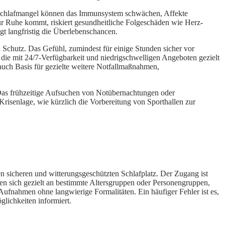
 Schlafmangel können das Immunsystem schwächen, Affekte
zur Ruhe kommt, riskiert gesundheitliche Folgeschäden wie Herz-
t langfristig die Überlebenschancen.
von Schutz. Das Gefühl, zumindest für einige Stunden sicher vor
die mit 24/7-Verfügbarkeit und niedrigschwelligen Angeboten gezielt
 auch Basis für gezielte weitere Notfallmaßnahmen,
n. Das frühzeitige Aufsuchen von Notübernachtungen oder
Krisenlage, wie kürzlich die Vorbereitung von Sporthallen zur
nen sicheren und witterungsgeschützten Schlafplatz. Der Zugang ist
n sich gezielt an bestimmte Altersgruppen oder Personengruppen,
Aufnahmen ohne langwierige Formalitäten. Ein häufiger Fehler ist es,
glichkeiten informiert.