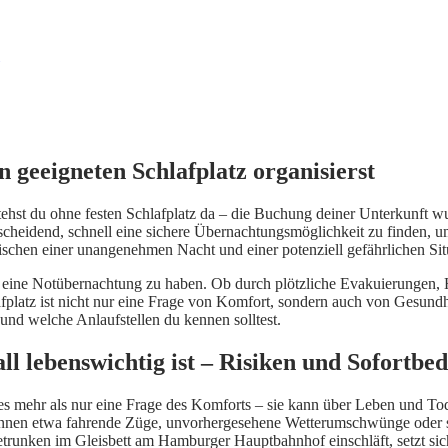
n geeigneten Schlafplatz organisierst
tehst du ohne festen Schlafplatz da – die Buchung deiner Unterkunft wur
s entscheidend, schnell eine sichere Übernachtungsmöglichkeit zu finden,
chen einer unangenehmen Nacht und einer potenziell gefährlichen Sit
 für eine Notübernachtung zu haben. Ob durch plötzliche Evakuierungen
platz ist nicht nur eine Frage von Komfort, sondern auch von Gesundheit
 und welche Anlaufstellen du kennen solltest.
l lebenswichtig ist – Risiken und Sofortbed
tzes mehr als nur eine Frage des Komforts – sie kann über Leben und Tod
können etwa fahrende Züge, unvorhergesehene Wetterumschwünge oder s
etrunken im Gleisbett am Hamburger Hauptbahnhof einschläft, setzt sic