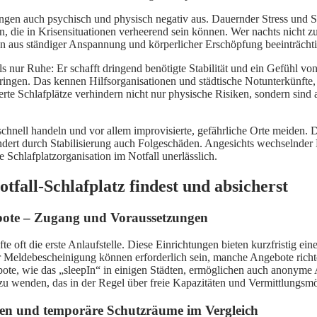
ngen auch psychisch und physisch negativ aus. Dauernder Stress und
n, die in Krisensituationen verheerend sein können. Wer nachts nicht 
 aus ständiger Anspannung und körperlicher Erschöpfung beeinträchtig
r als nur Ruhe: Er schafft dringend benötigte Stabilität und ein Gefühl 
ingen. Das kennen Hilfsorganisationen und städtische Notunterkünfte, 
erte Schlafplätze verhindern nicht nur physische Risiken, sondern sind
r schnell handeln und vor allem improvisierte, gefährliche Orte meide
ndert durch Stabilisierung auch Folgeschäden. Angesichts wechselnder 
 Schlafplatzorganisation im Notfall unerlässlich.
fall-Schlafplatz findest und absicherst
ebote – Zugang und Voraussetzungen
te oft die erste Anlaufstelle. Diese Einrichtungen bieten kurzfristig ei
Meldebescheinigung können erforderlich sein, manche Angebote richte
bote, wie das „sleepIn“ in einigen Städten, ermöglichen auch anonyme 
 zu wenden, das in der Regel über freie Kapazitäten und Vermittlungsmö
ren und temporäre Schutzräume im Vergleich