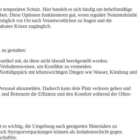
n temporären Schutz. Hier handelt es sich häufig um behelfsmäßige
aben. Diese Optionen funktionieren gut, wenn reguläre Notunterkünfte
stmöglich vor Ort nach Verantwortlichen zu fragen und die
akuten Krisen zugänglich.
zu gestalten:
kel mit, da diese nicht überall bereitgestellt werden.
 Verhaltensweisen, um Konflikte zu vermeiden.
in Notfallgepäck mit lebenswichtigen Dingen wie Wasser, Kleidung und
im Personal abzumelden. Dadurch kann dein Platz verloren gehen und
 und Betreuern die Effizienz und den Komfort während der Often-
st es wichtig, die Umgebung nach geeigneten Materialien zu
auch Styroporverpackungen können als Isolationsschicht gegen
schaffen.