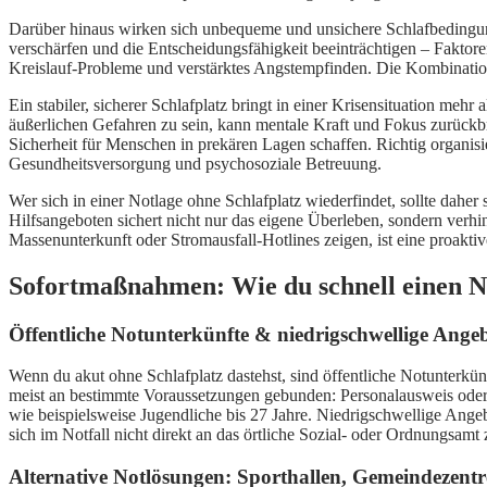
Darüber hinaus wirken sich unbequeme und unsichere Schlafbedingu
verschärfen und die Entscheidungsfähigkeit beeinträchtigen – Faktore
Kreislauf-Probleme und verstärktes Angstempfinden. Die Kombination
Ein stabiler, sicherer Schlafplatz bringt in einer Krisensituation meh
äußerlichen Gefahren zu sein, kann mentale Kraft und Fokus zurückbr
Sicherheit für Menschen in prekären Lagen schaffen. Richtig organisi
Gesundheitsversorgung und psychosoziale Betreuung.
Wer sich in einer Notlage ohne Schlafplatz wiederfindet, sollte dahe
Hilfsangeboten sichert nicht nur das eigene Überleben, sondern verhi
Massenunterkunft oder Stromausfall-Hotlines zeigen, ist eine proaktive
Sofortmaßnahmen: Wie du schnell einen Not
Öffentliche Notunterkünfte & niedrigschwellige Ang
Wenn du akut ohne Schlafplatz dastehst, sind öffentliche Notunterkünf
meist an bestimmte Voraussetzungen gebunden: Personalausweis oder 
wie beispielsweise Jugendliche bis 27 Jahre. Niedrigschwellige Ange
sich im Notfall nicht direkt an das örtliche Sozial- oder Ordnungsamt
Alternative Notlösungen: Sporthallen, Gemeindezent