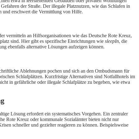
rnachten etwa in leerstehenden Gebäuden oder privaten Wohnungen
Gefahren der Straße. Der illegale Platznutzen, wie das Schlafen in
 und erschwert die Vermittlung von Hilfe.
 oder vermitteln an Hilfsorganisationen wie das Deutsche Rote Kreuz,
latz sind. Hier gibt es spezifische Einrichtungen wie
sleepIn
, die
ung ebenfalls alternative Lösungen aufzeigen können.
f schriftliche Ablehnungen pochen und sich an den Ombudsmann für
orischen Schlafplätzen. Kurzfristige Alternativen sind Notfallhotels im
ht in gefährliche oder illegale Schlafplätze zu begeben, wie etwa
ng
ltige Lösung erfordert ein systematisches Vorgehen. Ein zentraler
tsche Rote Kreuz oder kommunale Sozialämter bieten nicht nur
sen schneller und gezielter reagieren zu können. Beispielsweise