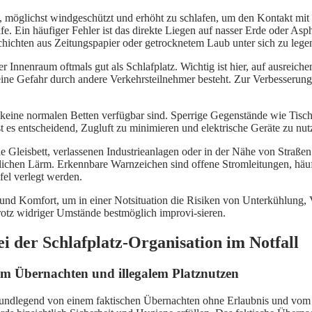
n, möglichst windgeschützt und erhöht zu schlafen, um den Kontakt mi
e. Ein häufiger Fehler ist das direkte Liegen auf nasser Erde oder As
Schichten aus Zeitungspapier oder getrocknetem Laub unter sich zu lege
r Innenraum oftmals gut als Schlafplatz. Wichtig ist hier, auf ausrei
eine Gefahr durch andere Verkehrsteilnehmer besteht. Zur Verbesserung
keine normalen Betten verfügbar sind. Sperrige Gegenstände wie Tisc
st es entscheidend, Zugluft zu minimieren und elektrische Geräte zu nu
 wie Gleisbett, verlassenen Industrieanlagen oder in der Nähe von Str
ichen Lärm. Erkennbare Warnzeichen sind offene Stromleitungen, häuf
fel verlegt werden.
 und Komfort, um in einer Notsituation die Risiken von Unterkühlung, V
trotz widriger Umstände bestmöglich improvi-sieren.
i der Schlafplatz-Organisation im Notfall
chem Übernachten und illegalem Platznutzen
 grundlegend von einem faktischen Übernachten ohne Erlaubnis und vom 