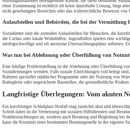
Hilfsorganisationen bereitgestellte Räume, die meist bestimmte Stan
ohne Zustimmung ist rechtlich oft keine dauerhafte Lösung, birgt aber
nicht genehmigten Bereichen oder das widerrechtliche Besetzen von 
Anlaufstellen und Behörden, die bei der Vermittlung 
Sozialämter sind die zentralen Anlaufstellen für Menschen, die kurzfr
die Caritas oder lokale Wohnhilfen. Jugendhilfen spielen eine wichti
niedrigschwellige und oft anonyme Übernachtungsplätze anbieten. Ein
Was tun bei Ablehnung oder Überfüllung von Notunte
Eine häufige Problemstellung ist die Ablehnung oder Überfüllung vo
Sozialleistungen wenden. Falls soziale Einrichtungen voll belegt sind, 
Rahmen spezieller städtischer Programme oder die Nutzung von Wärmest
Bahngleise oder ungesicherte Baustellen, die gesundheitliche Risike
Langfristige Überlegungen: Vom akuten No
Ein kurzfristiger Schlafplatz-Notfall mag zunächst akut und überwälti
Schritt dabei ist die Vernetzung mit sozialen Hilfsdiensten und Bera
Notübernachtungen an, sondern auch Beratung und Begleitung bei der
kann die Kenntnis einer bestimmten Beratungsstelle in der eigenen Stad