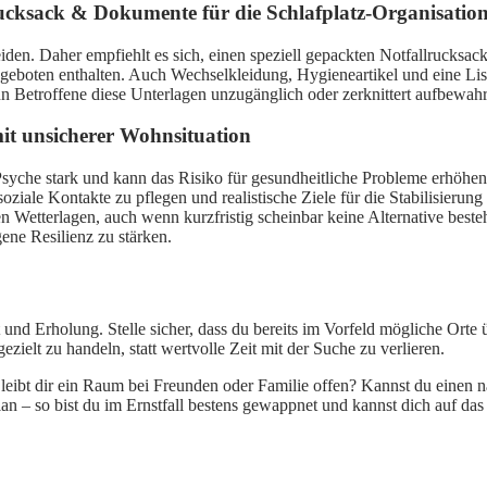
ucksack & Dokumente für die Schlafplatz-Organisatio
den. Daher empfiehlt es sich, einen speziell gepackten Notfallrucksac
geboten enthalten. Auch Wechselkleidung, Hygieneartikel und eine List
nn Betroffene diese Unterlagen unzugänglich oder zerknittert aufbewa
it unsicherer Wohnsituation
Psyche stark und kann das Risiko für gesundheitliche Probleme erhöhen. 
ziale Kontakte zu pflegen und realistische Ziele für die Stabilisierung
 Wetterlagen, auch wenn kurzfristig scheinbar keine Alternative best
gene Resilienz zu stärken.
tät und Erholung. Stelle sicher, dass du bereits im Vorfeld mögliche Or
 gezielt zu handeln, statt wertvolle Zeit mit der Suche zu verlieren.
Bleibt dir ein Raum bei Freunden oder Familie offen? Kannst du einen 
lan – so bist du im Ernstfall bestens gewappnet und kannst dich auf das