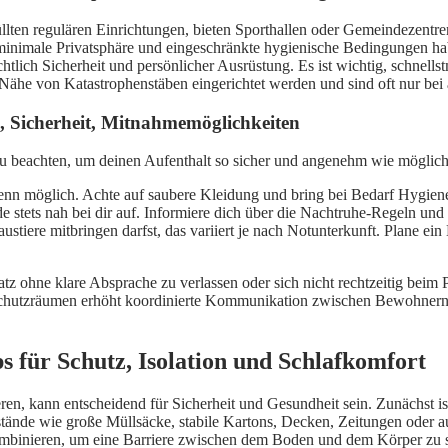
llten regulären Einrichtungen, bieten Sporthallen oder Gemeindezentre
gs minimale Privatsphäre und eingeschränkte hygienische Bedingungen h
htlich Sicherheit und persönlicher Ausrüstung. Es ist wichtig, schnell
he von Katastrophenstäben eingerichtet werden und sind oft nur bei 
, Sicherheit, Mitnahmemöglichkeiten
 zu beachten, um deinen Aufenthalt so sicher und angenehm wie möglich 
möglich. Achte auf saubere Kleidung und bring bei Bedarf Hygienearti
tets nah bei dir auf. Informiere dich über die Nachtruhe-Regeln und
ustiere mitbringen darfst, das variiert je nach Notunterkunft. Plane e
platz ohne klare Absprache zu verlassen oder sich nicht rechtzeitig be
en Schutzräumen erhöht koordinierte Kommunikation zwischen Bewohnern
s für Schutz, Isolation und Schlafkomfort
ren, kann entscheidend für Sicherheit und Gesundheit sein. Zunächst i
nstände wie große Müllsäcke, stabile Kartons, Decken, Zeitungen oder 
 kombinieren, um eine Barriere zwischen dem Boden und dem Körper zu 