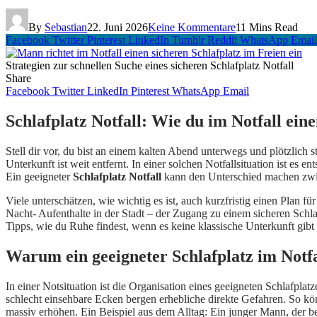
By
Sebastian
22. Juni 2026
Keine Kommentare
11 Mins Read
Facebook
Twitter
Pinterest
LinkedIn
Tumblr
Reddit
WhatsApp
Email
Strategien zur schnellen Suche eines sicheren Schlafplatz Notfall
Share
Facebook
Twitter
LinkedIn
Pinterest
WhatsApp
Email
Schlafplatz Notfall: Wie du im Notfall eine
Stell dir vor, du bist an einem kalten Abend unterwegs und plötzlich s
Unterkunft ist weit entfernt. In einer solchen Notfallsituation ist e
Ein geeigneter
Schlafplatz Notfall
kann den Unterschied machen zwis
Viele unterschätzen, wie wichtig es ist, auch kurzfristig einen Plan
Nacht- Aufenthalte in der Stadt – der Zugang zu einem sicheren Schlaf
Tipps, wie du Ruhe findest, wenn es keine klassische Unterkunft gibt
Warum ein geeigneter Schlafplatz im Notfal
In einer Notsituation ist die Organisation eines geeigneten Schlafpla
schlecht einsehbare Ecken bergen erhebliche direkte Gefahren. So 
massiv erhöhen. Ein Beispiel aus dem Alltag: Ein junger Mann, der b