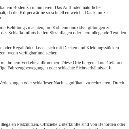
t kaltem Boden zu minimieren. Das Auffinden natürlicher
phalt, da die Körperwärme so schnell entweicht. Das kann zu
n.
chende Belüftung zu achten, um Kohlenmonoxidvergiftungen zu
 des Schlafkomforts helfen Sitzauflagen oder herumliegende Textilien
he oder Regalböden lassen sich mit Decken und Kleidungsstücken
tzen, wenn verfügbar und sicher.
aßen mit hohem Verkehrsaufkommen. Diese Orte bergen akute Gefahren
ige Fahrzeugbewegungen oder schlechte Sichtverhältnisse. In
erletzungen oder schlafloser Nacht signifikant zu reduzieren. Durch
illegalen Platznutzen. Offizielle Unterkünfte sind von Behörden oder