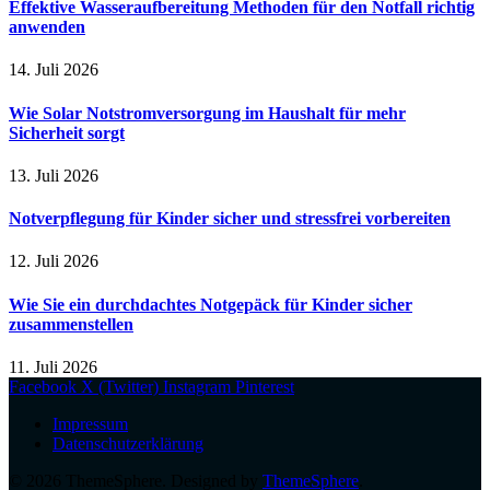
Effektive Wasseraufbereitung Methoden für den Notfall richtig
anwenden
14. Juli 2026
Wie Solar Notstromversorgung im Haushalt für mehr
Sicherheit sorgt
13. Juli 2026
Notverpflegung für Kinder sicher und stressfrei vorbereiten
12. Juli 2026
Wie Sie ein durchdachtes Notgepäck für Kinder sicher
zusammenstellen
11. Juli 2026
Facebook
X (Twitter)
Instagram
Pinterest
Impressum
Datenschutzerklärung
© 2026 ThemeSphere. Designed by
ThemeSphere
.