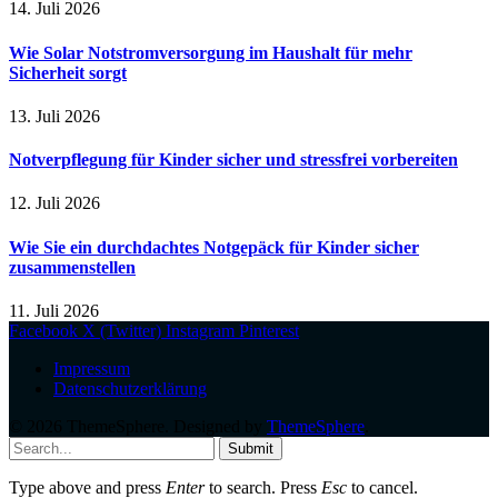
14. Juli 2026
Wie Solar Notstromversorgung im Haushalt für mehr
Sicherheit sorgt
13. Juli 2026
Notverpflegung für Kinder sicher und stressfrei vorbereiten
12. Juli 2026
Wie Sie ein durchdachtes Notgepäck für Kinder sicher
zusammenstellen
11. Juli 2026
Facebook
X (Twitter)
Instagram
Pinterest
Impressum
Datenschutzerklärung
© 2026 ThemeSphere. Designed by
ThemeSphere
.
Submit
Type above and press
Enter
to search. Press
Esc
to cancel.