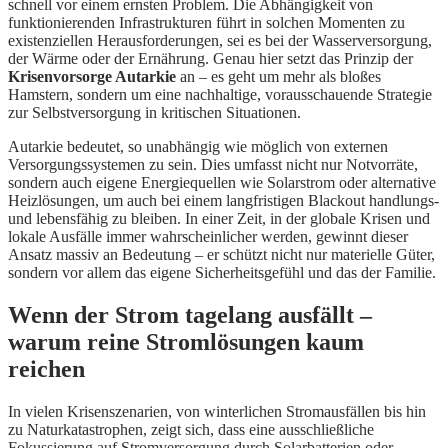
schnell vor einem ernsten Problem. Die Abhängigkeit von
funktionierenden Infrastrukturen führt in solchen Momenten zu
existenziellen Herausforderungen, sei es bei der Wasserversorgung,
der Wärme oder der Ernährung. Genau hier setzt das Prinzip der
Krisenvorsorge Autarkie
an – es geht um mehr als bloßes
Hamstern, sondern um eine nachhaltige, vorausschauende Strategie
zur Selbstversor­gung in kritischen Situationen.
Autarkie bedeutet, so unabhängig wie möglich von externen
Versorgungssystemen zu sein. Dies umfasst nicht nur Notvorräte,
sondern auch eigene Energiequellen wie Solarstrom oder alternative
Heizlösungen, um auch bei einem langfristigen Blackout handlungs-
und lebensfähig zu bleiben. In einer Zeit, in der globale Krisen und
lokale Ausfälle immer wahrscheinlicher werden, gewinnt dieser
Ansatz massiv an Bedeutung – er schützt nicht nur materielle Güter,
sondern vor allem das eigene Sicherheitsgefühl und das der Familie.
Wenn der Strom tagelang ausfällt –
warum reine Stromlösungen kaum
reichen
In vielen Krisenszenarien, von winterlichen Stromausfällen bis hin
zu Naturkatastrophen, zeigt sich, dass eine ausschließliche
Fokussierung auf Stromversorgung durch Solarbatterien oder