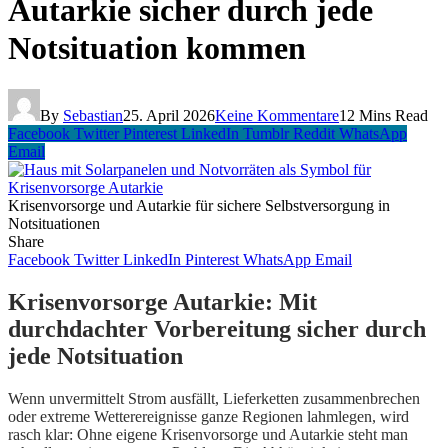
Autarkie sicher durch jede
Notsituation kommen
By
Sebastian
25. April 2026
Keine Kommentare
12 Mins Read
Facebook
Twitter
Pinterest
LinkedIn
Tumblr
Reddit
WhatsApp
Email
Krisenvorsorge und Autarkie für sichere Selbstversorgung in
Notsituationen
Share
Facebook
Twitter
LinkedIn
Pinterest
WhatsApp
Email
Krisenvorsorge Autarkie: Mit
durchdachter Vorbereitung sicher durch
jede Notsituation
Wenn unvermittelt Strom ausfällt, Lieferketten zusammenbrechen
oder extreme Wetterereignisse ganze Regionen lahmlegen, wird
rasch klar: Ohne eigene Krisenvorsorge und Autarkie steht man