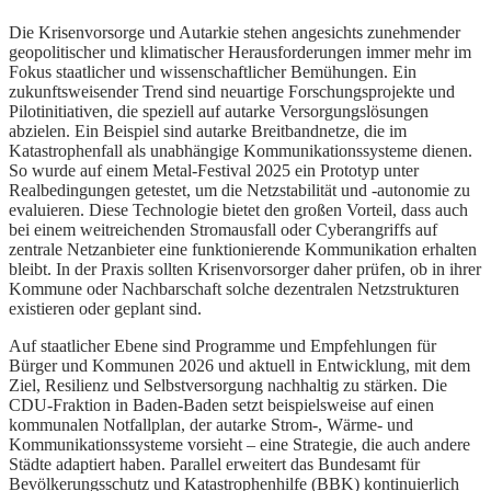
Die Krisenvorsorge und Autarkie stehen angesichts zunehmender
geopolitischer und klimatischer Herausforderungen immer mehr im
Fokus staatlicher und wissenschaftlicher Bemühungen. Ein
zukunftsweisender Trend sind neuartige Forschungsprojekte und
Pilotinitiativen, die speziell auf autarke Versorgungslösungen
abzielen. Ein Beispiel sind autarke Breitbandnetze, die im
Katastrophenfall als unabhängige Kommunikationssysteme dienen.
So wurde auf einem Metal-Festival 2025 ein Prototyp unter
Realbedingungen getestet, um die Netzstabilität und -autonomie zu
evaluieren. Diese Technologie bietet den großen Vorteil, dass auch
bei einem weitreichenden Stromausfall oder Cyberangriffs auf
zentrale Netzanbieter eine funktionierende Kommunikation erhalten
bleibt. In der Praxis sollten Krisenvorsorger daher prüfen, ob in ihrer
Kommune oder Nachbarschaft solche dezentralen Netzstrukturen
existieren oder geplant sind.
Auf staatlicher Ebene sind Programme und Empfehlungen für
Bürger und Kommunen 2026 und aktuell in Entwicklung, mit dem
Ziel, Resilienz und Selbstversorgung nachhaltig zu stärken. Die
CDU-Fraktion in Baden-Baden setzt beispielsweise auf einen
kommunalen Notfallplan, der autarke Strom-, Wärme- und
Kommunikationssysteme vorsieht – eine Strategie, die auch andere
Städte adaptiert haben. Parallel erweitert das Bundesamt für
Bevölkerungsschutz und Katastrophenhilfe (BBK) kontinuierlich