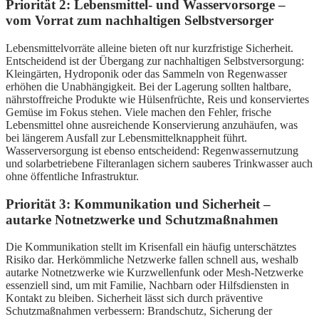
Priorität 2: Lebensmittel- und Wasservorsorge –
vom Vorrat zum nachhaltigen Selbstversorger
Lebensmittelvorräte alleine bieten oft nur kurzfristige Sicherheit.
Entscheidend ist der Übergang zur nachhaltigen Selbstversorgung:
Kleingärten, Hydroponik oder das Sammeln von Regenwasser
erhöhen die Unabhängigkeit. Bei der Lagerung sollten haltbare,
nährstoffreiche Produkte wie Hülsenfrüchte, Reis und konserviertes
Gemüse im Fokus stehen. Viele machen den Fehler, frische
Lebensmittel ohne ausreichende Konservierung anzuhäufen, was
bei längerem Ausfall zur Lebensmittelknappheit führt.
Wasserversorgung ist ebenso entscheidend: Regenwassernutzung
und solarbetriebene Filteranlagen sichern sauberes Trinkwasser auch
ohne öffentliche Infrastruktur.
Priorität 3: Kommunikation und Sicherheit –
autarke Notnetzwerke und Schutzmaßnahmen
Die Kommunikation stellt im Krisenfall ein häufig unterschätztes
Risiko dar. Herkömmliche Netzwerke fallen schnell aus, weshalb
autarke Notnetzwerke wie Kurzwellenfunk oder Mesh-Netzwerke
essenziell sind, um mit Familie, Nachbarn oder Hilfsdiensten in
Kontakt zu bleiben. Sicherheit lässt sich durch präventive
Schutzmaßnahmen verbessern: Brandschutz, Sicherung der