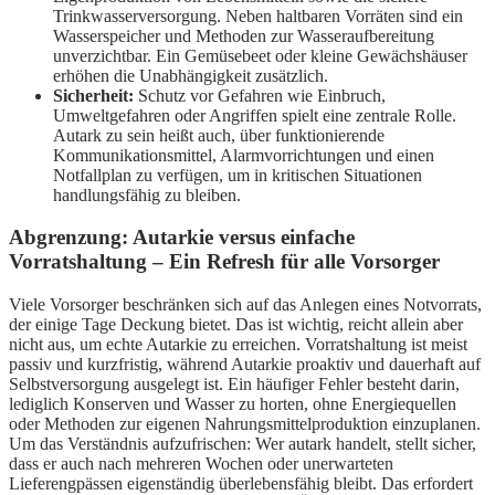
Trinkwasserversorgung. Neben haltbaren Vorräten sind ein
Wasserspeicher und Methoden zur Wasseraufbereitung
unverzichtbar. Ein Gemüsebeet oder kleine Gewächshäuser
erhöhen die Unabhängigkeit zusätzlich.
Sicherheit:
Schutz vor Gefahren wie Einbruch,
Umweltgefahren oder Angriffen spielt eine zentrale Rolle.
Autark zu sein heißt auch, über funktionierende
Kommunikationsmittel, Alarmvorrichtungen und einen
Notfallplan zu verfügen, um in kritischen Situationen
handlungsfähig zu bleiben.
Abgrenzung: Autarkie versus einfache
Vorratshaltung – Ein Refresh für alle Vorsorger
Viele Vorsorger beschränken sich auf das Anlegen eines Notvorrats,
der einige Tage Deckung bietet. Das ist wichtig, reicht allein aber
nicht aus, um echte Autarkie zu erreichen. Vorratshaltung ist meist
passiv und kurzfristig, während Autarkie proaktiv und dauerhaft auf
Selbstversorgung ausgelegt ist. Ein häufiger Fehler besteht darin,
lediglich Konserven und Wasser zu horten, ohne Energiequellen
oder Methoden zur eigenen Nahrungsmittelproduktion einzuplanen.
Um das Verständnis aufzufrischen: Wer autark handelt, stellt sicher,
dass er auch nach mehreren Wochen oder unerwarteten
Lieferengpässen eigenständig überlebensfähig bleibt. Das erfordert