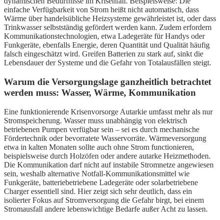
dynamischen Bedürfnisse im Krisenfall. Beispielsweise: Die
einfache Verfügbarkeit von Strom heißt nicht automatisch, dass
Wärme über handelsübliche Heizsysteme gewährleistet ist, oder dass
Trinkwasser selbstständig gefördert werden kann. Zudem erfordern
Kommunikationstechnologien, etwa Ladegeräte für Handys oder
Funkgeräte, ebenfalls Energie, deren Quantität und Qualität häufig
falsch eingeschätzt wird. Greifen Batterien zu stark auf, sinkt die
Lebensdauer der Systeme und die Gefahr von Totalausfällen steigt.
Warum die Versorgungslage ganzheitlich betrachtet
werden muss: Wasser, Wärme, Kommunikation
Eine funktionierende Krisenvorsorge Autarkie umfasst mehr als nur
Stromspeicherung. Wasser muss unabhängig von elektrisch
betriebenen Pumpen verfügbar sein – sei es durch mechanische
Fördertechnik oder bevorratete Wasservorräte. Wärmeversorgung
etwa in kalten Monaten sollte auch ohne Strom functionieren,
beispielsweise durch Holzöfen oder andere autarke Heizmethoden.
Die Kommunikation darf nicht auf instabile Stromnetze angewiesen
sein, weshalb alternative Notfall-Kommunikationsmittel wie
Funkgeräte, batteriebetriebene Ladegeräte oder solarbetriebene
Charger essentiell sind. Hier zeigt sich sehr deutlich, dass ein
isolierter Fokus auf Stromversorgung die Gefahr birgt, bei einem
Stromausfall andere lebenswichtige Bedarfe außer Acht zu lassen.