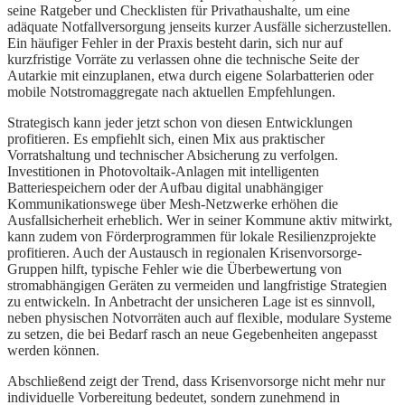
seine Ratgeber und Checklisten für Privathaushalte, um eine
adäquate Notfallversorgung jenseits kurzer Ausfälle sicherzustellen.
Ein häufiger Fehler in der Praxis besteht darin, sich nur auf
kurzfristige Vorräte zu verlassen ohne die technische Seite der
Autarkie mit einzuplanen, etwa durch eigene Solarbatterien oder
mobile Notstromaggregate nach aktuellen Empfehlungen.
Strategisch kann jeder jetzt schon von diesen Entwicklungen
profitieren. Es empfiehlt sich, einen Mix aus praktischer
Vorratshaltung und technischer Absicherung zu verfolgen.
Investitionen in Photovoltaik-Anlagen mit intelligenten
Batteriespeichern oder der Aufbau digital unabhängiger
Kommunikationswege über Mesh-Netzwerke erhöhen die
Ausfallsicherheit erheblich. Wer in seiner Kommune aktiv mitwirkt,
kann zudem von Förderprogrammen für lokale Resilienzprojekte
profitieren. Auch der Austausch in regionalen Krisenvorsorge-
Gruppen hilft, typische Fehler wie die Überbewertung von
stromabhängigen Geräten zu vermeiden und langfristige Strategien
zu entwickeln. In Anbetracht der unsicheren Lage ist es sinnvoll,
neben physischen Notvorräten auch auf flexible, modulare Systeme
zu setzen, die bei Bedarf rasch an neue Gegebenheiten angepasst
werden können.
Abschließend zeigt der Trend, dass Krisenvorsorge nicht mehr nur
individuelle Vorbereitung bedeutet, sondern zunehmend in