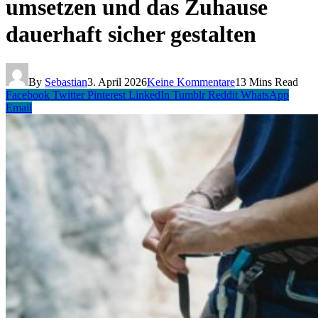
umsetzen und das Zuhause
dauerhaft sicher gestalten
By
Sebastian
3. April 2026
Keine Kommentare
13 Mins Read
Facebook
Twitter
Pinterest
LinkedIn
Tumblr
Reddit
WhatsApp
Email