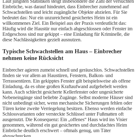
Laut jüngsten Statistiken steigt insbesondere die Zahl der versuchten
Einbrüche, was darauf hindeutet, dass Einbrecher zunehmend auf
Schwachstellen und leicht zugängliche Objekte abzielen. Für Sie
bedeutet das: Nur ein unzureichend gesichertes Heim ist ein
willkommenes Ziel. Ein Beispiel aus der Praxis verdeutlicht das:
Häufig wird die Haustür nur einfach abgeschlossen oder Fenster im
Erdgeschoss sind nur gekippt – eine Einladung für Kriminelle, die
diese Nachlässigkeiten gezielt ausnutzen.
Typische Schwachstellen am Haus – Einbrecher
nehmen keine Rücksicht
Einbrecher agieren zumeist schnell und geräuschlos. Schwachstellen
finden sie vor allem an Haustüren, Fenstern, Balkon- und
Terrassentüren. Ein gekipptes Fenster gilt beispielsweise als offene
Einladung, da es ohne großen Kraftaufwand aufgehebelt werden
kann. Auch schlecht gesicherte Kellerfenster oder ungesicherte
Nebeneingänge sind beliebte Zugänge. Selbst moderne Häuser sind
nicht unbedingt sicher, wenn mechanische Sicherungen fehlen oder
Türen keine zweite Verriegelung besitzen. Ebenso werden einfache
Schlossvarianten oder versteckte Schlüssel unter Fußmatten oft
ausgenutzt. Die Konsequenz: Ein „offenes“ Haus wird ins Visier
genommen, während ein gut gesichertes und durchdachtes Heim
Einbrüche deutlich erschwert – oftmals genug, um Täter
abzuschrecken.