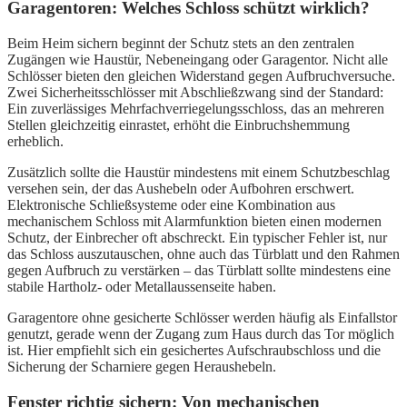
Garagentoren: Welches Schloss schützt wirklich?
Beim Heim sichern beginnt der Schutz stets an den zentralen
Zugängen wie Haustür, Nebeneingang oder Garagentor. Nicht alle
Schlösser bieten den gleichen Widerstand gegen Aufbruchversuche.
Zwei Sicherheitsschlösser mit Abschließzwang sind der Standard:
Ein zuverlässiges Mehrfachverriegelungsschloss, das an mehreren
Stellen gleichzeitig einrastet, erhöht die Einbruchshemmung
erheblich.
Zusätzlich sollte die Haustür mindestens mit einem Schutzbeschlag
versehen sein, der das Aushebeln oder Aufbohren erschwert.
Elektronische Schließsysteme oder eine Kombination aus
mechanischem Schloss mit Alarmfunktion bieten einen modernen
Schutz, der Einbrecher oft abschreckt. Ein typischer Fehler ist, nur
das Schloss auszutauschen, ohne auch das Türblatt und den Rahmen
gegen Aufbruch zu verstärken – das Türblatt sollte mindestens eine
stabile Hartholz- oder Metallaussenseite haben.
Garagentore ohne gesicherte Schlösser werden häufig als Einfallstor
genutzt, gerade wenn der Zugang zum Haus durch das Tor möglich
ist. Hier empfiehlt sich ein gesichertes Aufschraubschloss und die
Sicherung der Scharniere gegen Heraushebeln.
Fenster richtig sichern: Von mechanischen