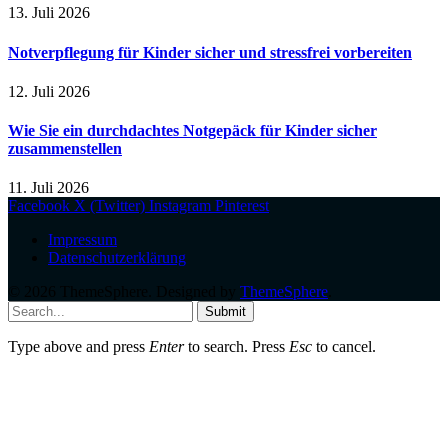
13. Juli 2026
Notverpflegung für Kinder sicher und stressfrei vorbereiten
12. Juli 2026
Wie Sie ein durchdachtes Notgepäck für Kinder sicher
zusammenstellen
11. Juli 2026
Facebook
X (Twitter)
Instagram
Pinterest
Impressum
Datenschutzerklärung
© 2026 ThemeSphere. Designed by
ThemeSphere
.
Submit
Type above and press
Enter
to search. Press
Esc
to cancel.