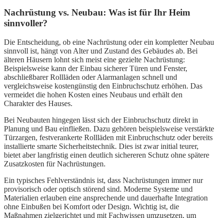
Nachrüstung vs. Neubau: Was ist für Ihr Heim
sinnvoller?
Die Entscheidung, ob eine Nachrüstung oder ein kompletter Neubau
sinnvoll ist, hängt von Alter und Zustand des Gebäudes ab. Bei
älteren Häusern lohnt sich meist eine gezielte Nachrüstung:
Beispielsweise kann der Einbau sicherer Türen und Fenster,
abschließbarer Rollläden oder Alarmanlagen schnell und
vergleichsweise kostengünstig den Einbruchschutz erhöhen. Das
vermeidet die hohen Kosten eines Neubaus und erhält den
Charakter des Hauses.
Bei Neubauten hingegen lässt sich der Einbruchschutz direkt in
Planung und Bau einfließen. Dazu gehören beispielsweise verstärkte
Türzargen, festverankerte Rollläden mit Einbruchschutz oder bereits
installierte smarte Sicherheitstechnik. Dies ist zwar initial teurer,
bietet aber langfristig einen deutlich sichereren Schutz ohne spätere
Zusatzkosten für Nachrüstungen.
Ein typisches Fehlverständnis ist, dass Nachrüstungen immer nur
provisorisch oder optisch störend sind. Moderne Systeme und
Materialien erlauben eine ansprechende und dauerhafte Integration
ohne Einbußen bei Komfort oder Design. Wichtig ist, die
Maßnahmen zielgerichtet und mit Fachwissen umzusetzen, um