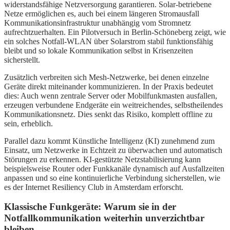
widerstandsfähige Netzversorgung garantieren. Solar-betriebene
Netze ermöglichen es, auch bei einem längeren Stromausfall
Kommunikationsinfrastruktur unabhängig vom Stromnetz
aufrechtzuerhalten. Ein Pilotversuch in Berlin-Schöneberg zeigt, wie
ein solches Notfall-WLAN über Solarstrom stabil funktionsfähig
bleibt und so lokale Kommunikation selbst in Krisenzeiten
sicherstellt.
Zusätzlich verbreiten sich Mesh-Netzwerke, bei denen einzelne
Geräte direkt miteinander kommunizieren. In der Praxis bedeutet
dies: Auch wenn zentrale Server oder Mobilfunkmasten ausfallen,
erzeugen verbundene Endgeräte ein weitreichendes, selbstheilendes
Kommunikationsnetz. Dies senkt das Risiko, komplett offline zu
sein, erheblich.
Parallel dazu kommt Künstliche Intelligenz (KI) zunehmend zum
Einsatz, um Netzwerke in Echtzeit zu überwachen und automatisch
Störungen zu erkennen. KI-gestützte Netzstabilisierung kann
beispielsweise Router oder Funkkanäle dynamisch auf Ausfallzeiten
anpassen und so eine kontinuierliche Verbindung sicherstellen, wie
es der Internet Resiliency Club in Amsterdam erforscht.
Klassische Funkgeräte: Warum sie in der
Notfallkommunikation weiterhin unverzichtbar
bleiben