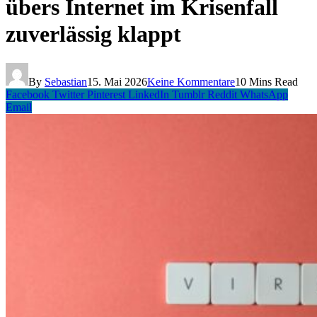
übers Internet im Krisenfall
zuverlässig klappt
By
Sebastian
15. Mai 2026
Keine Kommentare
10 Mins Read
Facebook
Twitter
Pinterest
LinkedIn
Tumblr
Reddit
WhatsApp
Email