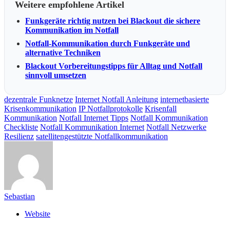
Weitere empfohlene Artikel
Funkgeräte richtig nutzen bei Blackout die sichere
Kommunikation im Notfall
Notfall-Kommunikation durch Funkgeräte und
alternative Techniken
Blackout Vorbereitungstipps für Alltag und Notfall
sinnvoll umsetzen
dezentrale Funknetze
Internet Notfall Anleitung
internetbasierte
Krisenkommunikation
IP Notfallprotokolle
Krisenfall
Kommunikation
Notfall Internet Tipps
Notfall Kommunikation
Checkliste
Notfall Kommunikation Internet
Notfall Netzwerke
Resilienz
satellitengestützte Notfallkommunikation
Sebastian
Website