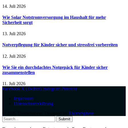
14. Juli 2026
Wie Solar Notstromversorgung im Haushalt für mehr
Sicherheit sorgt
13. Juli 2026
Notverpflegung für Kinder sicher und stressfrei vorbereiten
12. Juli 2026
Wie Sie ein durchdachtes Notgepäck für Kinder sicher
zusammenstellen
11. Juli 2026
Facebook
X (Twitter)
Instagram
Pinterest
Impressum
Datenschutzerklärung
© 2026 ThemeSphere. Designed by
ThemeSphere
.
Submit