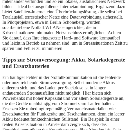
miteinander verbinden und so ein lokales, ausfallsicheres Netzwerk
bilden – ideal bei ausgefallener Internetanbindung. Ergänzend dazu
bietet Satelliten-Internet eine Überbrückungslösung, die selbst bei
Totalausfall terrestrischer Netze eine Datenverbindung sicherstellt.
In Pilotprojekten, etwa in Berlin-Schöneberg, wurden
solarbetriebene Notfall-WLANs eingerichtet, die in
Krisensituationen minimalen Netzanschluss ermöglichen. Achten
Sie darauf, dass Ihre eingesetzte Hard- und Software kompatibel
und leicht in Betrieb zu nehmen sind, um in Stresssituationen Zeit zu
sparen und Fehler zu minimieren.
Tipps zur Stromversorgung: Akku, Solarladegeräte
und Ersatzbatterien
Ein häufiger Fehler in der Notfallkommunikation ist die fehlende
oder unzureichende Stromversorgung. Selbst moderne Akkus
entleeren sich, und das Laden per Steckdose ist in länger
andauernden Stromausfällen nicht möglich. Hier bieten sich
Powerbanks mit hoher Kapazität und vor allem Solarladegeräte an,
die die Geräte unabhängig vom Stromnetz am Laufen halten.
Ersetzen Sie unbedingt regelmäßig Verbrauchsmaterialien wie
Ersatzbatterien für Funkgeräte und Taschenlampen, denn ein leerer
Akku bedeutet funktechnischen Stillstand. Ein Beispiel: In einer
realen Krisensituation in Amsterdam zeigte sich, dass das
Durchhaltevermögen der Energiereserven über Stunden bis Tage