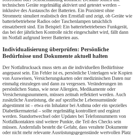
technischen Geräte regelmäßig aktiviert und getestet werden –
inklusive des Austauschs der Batterien. Ein Praxistest ohne
Stromnetz simuliert realistisch den Ernstfall und zeigt, ob Geräte wie
batteriebetriebene Radios oder Taschenlampen tatsächlich
einsatzbereit sind. Ein Beispiel: Ein batteriebetriebenes Funkgerät,
das bei der jährlichen Kontrolle nicht eingeschaltet wird, fällt dann
im Notfall aufgrund leerer Batterien aus.
Individualisierung überprüfen: Persönliche
Bedürfnisse und Dokumente aktuell halten
Der Notfallrucksack muss stets an die individuellen Bedürfnisse
angepasst sein. Ein Fehler ist es, persönliche Unterlagen wie Kopien
von Ausweisen, Versicherungskarten oder medizinischen Daten nur
einmalig einzulegen und dann zu vergessen. Veränderungen im
persönlichen Status, wie neue Allergien, Medikamente oder
Versicherungsnummern, müssen zeitnah reflektiert werden. Auch
zusätzliche Ausrüstung, die auf spezifische Lebensumstände
abgestimmt ist – etwa ein Inhalator bei Asthma oder ein spezielles
Diabetikermaterial – sollte regelmäßig kontrolliert und ergänzt
werden. Standortwechsel oder Updates bei Telefonnummern von
Notfallkontakten sind weitere Punkte, die Teil des Checks sein
müssen. Andernfalls besteht die Gefahr, dass veraltete Dokumente
oder nicht mehr relevante Ausrüstungsgegenstände wertvollen Platz