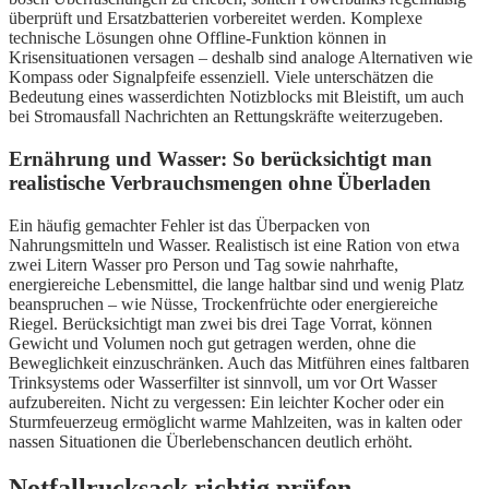
überprüft und Ersatzbatterien vorbereitet werden. Komplexe
technische Lösungen ohne Offline-Funktion können in
Krisensituationen versagen – deshalb sind analoge Alternativen wie
Kompass oder Signalpfeife essenziell. Viele unterschätzen die
Bedeutung eines wasserdichten Notizblocks mit Bleistift, um auch
bei Stromausfall Nachrichten an Rettungskräfte weiterzugeben.
Ernährung und Wasser: So berücksichtigt man
realistische Verbrauchsmengen ohne Überladen
Ein häufig gemachter Fehler ist das Überpacken von
Nahrungsmitteln und Wasser. Realistisch ist eine Ration von etwa
zwei Litern Wasser pro Person und Tag sowie nahrhafte,
energiereiche Lebensmittel, die lange haltbar sind und wenig Platz
beanspruchen – wie Nüsse, Trockenfrüchte oder energiereiche
Riegel. Berücksichtigt man zwei bis drei Tage Vorrat, können
Gewicht und Volumen noch gut getragen werden, ohne die
Beweglichkeit einzuschränken. Auch das Mitführen eines faltbaren
Trinksystems oder Wasserfilter ist sinnvoll, um vor Ort Wasser
aufzubereiten. Nicht zu vergessen: Ein leichter Kocher oder ein
Sturmfeuerzeug ermöglicht warme Mahlzeiten, was in kalten oder
nassen Situationen die Überlebenschancen deutlich erhöht.
Notfallrucksack richtig prüfen –