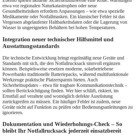
Ebenso spielen aktuelle Sicherheitshinweise eine Rolle: Warnungen
etwa vor regionalen Naturkatastrophen oder neue
Gesundheitsrisiken erfordern Anpassungen – wie etwa spezielle
Medikamente oder Notfallmasken. Ein klassischer Fehler ist das
Vergessen abgelaufener Haltbarkeitsdaten oder die Lagerung von
Wasser in ungeeigneten Behältern bei hohen Temperaturen.
Integration neuer technischer Hilfsmittel und
Ausstattungsstandards
Die technische Entwicklung bringt regelmäßig neue Geräte und
Standards mit sich, die den Notfallrucksack sinnvoll ergänzen
können. Beispielsweise ersetzen moderne, solarbetriebene
Powerbanks traditionelle Batteriepacks, während multifunktionale
Werkzeuge praktische Platzersparnis bieten. Auch
Sicherheitsupdates – etwa für tragbare Kommunikationstechnik –
sollten Berücksichtigung finden. Wer hier schläft, riskiert, im
Ernstfall auf veraltete und womöglich defekte Ausrüstung
zurückgreifen zu müssen. Ein häufiger Fehler ist zudem, neue
Geräte nicht auf Funktion zu prüfen oder Bedienungsanleitungen zu
ignorieren.
Dokumentation und Wiederholungs-Check – So
bleibt Ihr Notfallrucksack jederzeit einsatzbereit