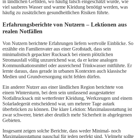
in ländlichen Gefilden, wo häufig falsch eingeschätzt wurde, wie
viel sauberes Wasser und warme Kleidung benötigt werden, was
häufig zu zusätzlichen gesundheitlichen Risiken führte.
Erfahrungsberichte von Nutzern – Lektionen aus
realen Notfällen
Von Nutzern berichtete Erfahrungen liefern wertvolle Einblicke. So
erzählte ein Familienvater aus einer Großstadt, dass sein
minimalistisch gepackter Rucksack bei einem plötzlichen
Stromausfall völlig unzureichend war, da er keine analogen
Kommunikationsmittel oder ausreichend Trinkwasser mitführte. Er
lernte daraus, dass gerade in urbanen Kontexten auch klassische
Medien und Grundversorgung nicht fehlen dürfen.
Ein anderer Nutzer aus einer ländlichen Region berichtete von
einem Wintersturm, bei dem sein umfassend ausgestatteter
Notfallrucksack mit wetterfester Kleidung, Werkzeugen und einem
Solarladegerät entscheidend war, um mehrere Tage autark
überbrücken zu können. Die klare Lektion: Maximalausstattung ist
zwar schwerer, bietet aber deutlich mehr Sicherheit in abgelegenen
Gebieten.
Insgesamt zeigen solche Berichte, dass weder Minimal- noch
Maximalausstattung pauschal für jeden perfekt sind. Vielmehr sollte