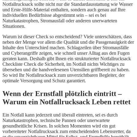
Notfallrucksack sollte nicht nur die Standardausstattung wie Wasser
und Erste-Hilfe-Material enthalten, sondern auch genau auf Ihre
individuellen Bedürfnisse abgestimmt sein – sei es bei
Naturkatastrophen, Stromausfall oder anderen unerwarteten
Situationen.
Warum ist dieser Check so entscheidend? Viele unterschätzen, dass
neben der Menge vor allem die Qualität und die Passgenauigkeit der
Inhalte den Unterschied machen. Schlagzeilen über Stromausfälle
und Cyberangriffe zeigen, wie schnell unser Alltag aus den Fugen
geraten kann. Deshalb gibt Ihnen ein strukturierter Notfallrucksack
Checkliste Check die Sicherheit, im Notfall nichts Wichtiges zu
übersehen und die handverlesenen Utensilien griffbereit zu haben.
So wird Ihr Notfallrucksack zum unverzichtbaren Begleiter, der
optimale Versorgung und Schutz garantiert.
Wenn der Ernstfall plötzlich eintritt –
Warum ein Notfallrucksack Leben rettet
Ein Notfall kann jederzeit und überall eintreten, sei es durch
Naturkatastrophen, technische Pannen oder unerwartete
gesundheitliche Krisen. In solchen Momenten wird ein gut
vorbereiteter Notfallrucksack zum entscheidenden Lebensretter, da
er die unverzichtbaren Mittel für Selbst- und Fremdhilfe bereithält.