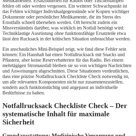
Medikamenten. Ersatzbatterien für Radios oder Taschenlampen
fehlen oft oder werden vergessen. Ein weiterer Schwachpunkt ist
das Fehlen wichtiger Individualgegenstände wie Kopien wichtiger
Dokumente oder persönlicher Medikamente, die im Stress des
Ernstfalls schnell übersehen werden. Oft herrscht zudem ein
Missverständnis darüber, was wirklich im Notfall benötigt wird:
Techniklastige Ausrüstung ohne funktionsfähige Ersatzteile etwa
lässt den Rucksack in der kritischen Situation unbrauchbar werden.
Ein anschauliches Mini-Beispiel zeigt, wie fatal diese Fehler sein
können: Ein Haushalt hat einen Notfallrucksack mit Snacks und
Pflastern, aber keine Reservebatterien für das Radio. Bei einem
mehrtägigen Stromausfall bleiben sie so von wichtigen Nachrichten
und Anweisungen abgeschnitten. Diese Situationen verdeutlichen,
dass eine präzise Notfallrucksack Checkliste Check notwendig ist,
um alle relevanten Komponenten nicht nur zusammenzustellen,
sondern auch funktionstüchtig und angepasst an individuelle
Bedürfnisse zu halten.
Notfallrucksack Checkliste Check – Der
systematische Inhalt für maximale
Sicherheit
Grundausstattung: Medizinische Versorgung und