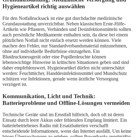
Hygieneartikel richtig auswählen
Für den Notfallrucksack ist eine gut durchdachte medizinische
Grundausstattung unverzichtbar. Neben klassischen Erste-Hilfe-
Artikeln wie Pflastern, Verbänden und Desinfektionsmitteln sollten
auch persönliche Medikamente enthalten sein, da diese bei einem
plötzlichen Notfall nicht einfach ersetzt werden können. Viele
machen den Fehler, nur Standardverbandsmaterial mitzunehmen,
ohne auf individuelle Bedürfnisse einzugehen. Ein
Blutdruckmessgerät oder eine Pupillenleuchte können
lebenswichtige Hinweise in kritischen Situationen geben und sind
daher empfehlenswert. Hygieneartikel dürfen nicht unterschätzt
werden: Feuchttücher, Handdesinfektionsmittel und Mundschutz
schützen vor Infektionen, gerade wenn ärztliche Versorgung
verzögert ist.
Kommunikation, Licht und Technik:
Batterieprobleme und Offline-Lösungen vermeiden
Technische Geräte sind im Ernstfall hilfreich, doch oft ist deren
Einsatz durch leere Akkus oder fehlenden Empfang limitiert. Ein
batteriebetriebenes Radio mit Ersatzbatterien verschafft
entscheidende Informationen, wenn das Internet ausfällt. Um keine
bösen Überraschungen zu erleben, sollten Powerbanks regelmäßig