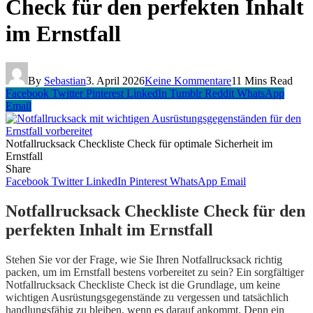
Check für den perfekten Inhalt
im Ernstfall
By
Sebastian
3. April 2026
Keine Kommentare
11 Mins Read
Facebook
Twitter
Pinterest
LinkedIn
Tumblr
Reddit
WhatsApp
Email
Notfallrucksack Checkliste Check für optimale Sicherheit im
Ernstfall
Share
Facebook
Twitter
LinkedIn
Pinterest
WhatsApp
Email
Notfallrucksack Checkliste Check für den
perfekten Inhalt im Ernstfall
Stehen Sie vor der Frage, wie Sie Ihren Notfallrucksack richtig
packen, um im Ernstfall bestens vorbereitet zu sein? Ein sorgfältiger
Notfallrucksack Checkliste Check ist die Grundlage, um keine
wichtigen Ausrüstungsgegenstände zu vergessen und tatsächlich
handlungsfähig zu bleiben, wenn es darauf ankommt. Denn ein