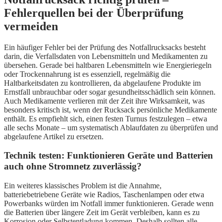
Fehlerquellen bei der Überprüfung
vermeiden
Ein häufiger Fehler bei der Prüfung des Notfallrucksacks besteht
darin, die Verfallsdaten von Lebensmitteln und Medikamenten zu
übersehen. Gerade bei haltbaren Lebensmitteln wie Energieriegeln
oder Trockennahrung ist es essenziell, regelmäßig die
Haltbarkeitsdaten zu kontrollieren, da abgelaufene Produkte im
Ernstfall unbrauchbar oder sogar gesundheitsschädlich sein können.
Auch Medikamente verlieren mit der Zeit ihre Wirksamkeit, was
besonders kritisch ist, wenn der Rucksack persönliche Medikamente
enthält. Es empfiehlt sich, einen festen Turnus festzulegen – etwa
alle sechs Monate – um systematisch Ablaufdaten zu überprüfen und
abgelaufene Artikel zu ersetzen.
Technik testen: Funktionieren Geräte und Batterien
auch ohne Stromnetz zuverlässig?
Ein weiteres klassisches Problem ist die Annahme,
batteriebetriebene Geräte wie Radios, Taschenlampen oder etwa
Powerbanks würden im Notfall immer funktionieren. Gerade wenn
die Batterien über längere Zeit im Gerät verbleiben, kann es zu
Korrosion oder Selbstentladung kommen. Deshalb sollten alle