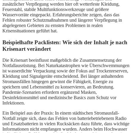
zusätzlicher Verpflegung werden hier oft wetterfeste Kleidung,
Feuerstahl, stabile Multifunktionswerkzeuge und größere
Wasservorräte eingepackt. Erfahrungsberichte zeigen, dass das
Fehlen robuster Schutzmaßnahmen und längerer Verpflegung in
abgelegenen Gebieten zu ernsten Problemen in realen
Krisensituationen geführt hat.
Beispielhafte Packlisten: Wie sich der Inhalt je nach
Krisenart verändert
Die Krisenart beeinflusst maßgeblich die Zusammensetzung der
Notfallausrüstung. Bei Naturkatastrophen wie Überschwemmungen
ist wasserdichte Verpackung sowie der Fokus auf Trockenreserven,
Kleidung und Signalgeräte entscheidend. Bei länger anhaltenden
Stromausfällen hingegen gewinnt die Fähigkeit, Energie zu
speichern und Lebensmittel zu konservieren, an Bedeutung.
Pandemie-Szenarien erfordern ergänzend Masken,
Desinfektionsmittel und medizinische Basics zum Schutz vor
Infektionen.
Ein Beispiel aus der Praxis: In einem städtischen Stromausfall-
Notfall zeigte sich, dass das Fehlen von batteriebetriebenem Radio
und Ersatzbatterien in vielen Rucksäcken dazu führte, dass wichtige
Informationen nicht empfangen wurden. Anders beim Hochwasser