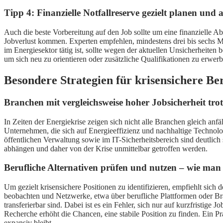
Tipp 4: Finanzielle Notfallreserve gezielt planen und
Auch die beste Vorbereitung auf den Job sollte um eine finanzielle Ab
Jobverlust kommen. Experten empfehlen, mindestens drei bis sechs Mo
im Energiesektor tätig ist, sollte wegen der aktuellen Unsicherheit
um sich neu zu orientieren oder zusätzliche Qualifikationen zu erwerb
Besondere Strategien für krisensichere Be
Branchen mit vergleichsweise hoher Jobsicherheit trot
In Zeiten der Energiekrise zeigen sich nicht alle Branchen gleich anf
Unternehmen, die sich auf Energieeffizienz und nachhaltige Technolog
öffentlichen Verwaltung sowie im IT-Sicherheitsbereich sind deutlich se
abhängen und daher von der Krise unmittelbar getroffen werden.
Berufliche Alternativen prüfen und nutzen – wie man 
Um gezielt krisensichere Positionen zu identifizieren, empfiehlt sic
beobachten und Netzwerke, etwa über berufliche Plattformen oder Bra
transferierbar sind. Dabei ist es ein Fehler, sich nur auf kurzfristi
Recherche erhöht die Chancen, eine stabile Position zu finden. Ein P
expansiv bleibt.