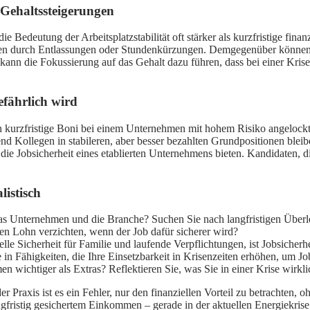
e Gehaltssteigerungen
die Bedeutung der Arbeitsplatzstabilität oft stärker als kurzfristige fina
len durch Entlassungen oder Stundenkürzungen. Demgegenüber können 
 kann die Fokussierung auf das Gehalt dazu führen, dass bei einer Krise
efährlich wird
urch kurzfristige Boni bei einem Unternehmen mit hohem Risiko angeloc
nd Kollegen in stabileren, aber besser bezahlten Grundpositionen bleibe
 die Jobsicherheit eines etablierten Unternehmens bieten. Kandidaten, di
listisch
das Unternehmen und die Branche? Suchen Sie nach langfristigen Überle
en Lohn verzichten, wenn der Job dafür sicherer wird?
lle Sicherheit für Familie und laufende Verpflichtungen, ist Jobsicherhei
 in Fähigkeiten, die Ihre Einsetzbarkeit in Krisenzeiten erhöhen, um Job
n wichtiger als Extras? Reflektieren Sie, was Sie in einer Krise wirkli
 der Praxis ist es ein Fehler, nur den finanziellen Vorteil zu betrachten,
ngfristig gesichertem Einkommen – gerade in der aktuellen Energiekrise