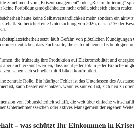
 zunehmend von „Krisenmanagement“ oder „Restrukturierung“ sprechen,
 keine Fortbildungsmöglichkeiten mehr erhält, sieht sich einem realen
sicherheit heute keine Selbstverständlichkeit mehr, sondern ein aktiv z
eres Gehalt. So berichtet eine Untersuchung von 2026, dass 57 % der Bes
men.
Arbeitsplatzsicherheit setzt, läuft Gefahr, von plötzlichen Kündigung
ch immer deutlicher, dass Fachkräfte, die sich mit neuen Technologien
Firmen, die frühzeitig ihre Produktion auf Elektromobilität und energi
ber auch erkannt werden, dass nicht jeder Job in jeder Branche in gle
etzen, sehen sich schneller mit Risiken konfrontiert.
ine zentrale Rolle. Ein häufiger Fehler ist das Unterlassen des Austau
rt ist, kann besser einschätzen, wann es sinnvoll ist, sich neu zu orien
mension von Jobunsicherheit schafft, die weit über einfache wirtschaf
ner Unternehmenszeichen oder aktives Management der eigenen Weiterb
Gehalt – was schützt Ihr Einkommen in Krise