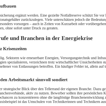
 aufbauen
sicherung ergänzt werden. Eine gezielte Notfallreserve schützt Sie vor
natsgehälter zurückzulegen. Viele unterschätzen jedoch die Bedeutung
en besonders vorsorgen – auch in Zeiten von Kurzarbeit oder vorüberge
en, ohne sofort unter Druck zu geraten.
rufe und Branchen in der Energiekrise
z Krisenzeiten
ällig. Sektoren wie erneuerbare Energien, Versorgungstechnik und Infras
ien spezialisieren, verzeichnen trotz wirtschaftlicher Unsicherheiten 
ltener von Entlassungen betroffen. Ein häufiger Fehler ist, allein auf t
den Arbeitsmarkt sinnvoll sondiert
h der strategische Blick über den Tellerrand der eigenen Branche. Dazu 
nchenverbände, aktiv zu nutzen. Bewerber sollten ihre persönlichen K
ge Jobchancen zu konzentrieren ohne die langfristige Branchenentwicklun
raxisbeispiel ist das Umschulen von Technikerinnen und Technikern aus