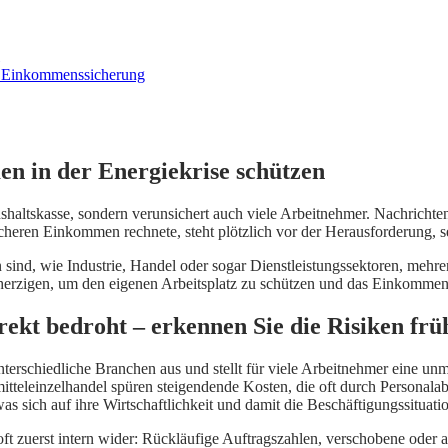
en in der Energiekrise schützen
aushaltskasse, sondern verunsichert auch viele Arbeitnehmer. Nachrich
icheren Einkommen rechnete, steht plötzlich vor der Herausforderung, sei
n sind, wie Industrie, Handel oder sogar Dienstleistungssektoren, meh
 beherzigen, um den eigenen Arbeitsplatz zu schützen und das Einkomm
rekt bedroht – erkennen Sie die Risiken frü
nterschiedliche Branchen aus und stellt für viele Arbeitnehmer eine unm
mitteleinzelhandel spüren steigendende Kosten, die oft durch Persona
 sich auf ihre Wirtschaftlichkeit und damit die Beschäftigungssituati
t zuerst intern wider: Rückläufige Auftragszahlen, verschobene oder au