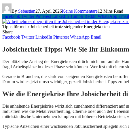
By
Sebastian
27. April 2026
Keine Kommentare
12 Mins Read
Facebook
Twitter
Pinterest
LinkedIn
Tumblr
Reddit
WhatsApp
Email
Tipps für mehr Jobsicherheit trotz steigender Energiekosten
Share
Facebook
Twitter
LinkedIn
Pinterest
WhatsApp
Email
Jobsicherheit Tipps: Wie Sie Ihr Einkomm
Der plötzliche Anstieg der Energiekosten drückt nicht nur auf die H
fragil Arbeitsplätze in dieser Phase sein können. Wer fest mit einem s
Gerade in Branchen, die stark von steigenden Energiekosten betroffe
Darum wird es jetzt umso wichtiger, gezielt Jobsicherheit Tipps zu
Wie die Energiekrise Ihre Jobsicherheit di
Die anhaltende Energiekrise wirkt sich zunehmend differenziert auf u
Industrien wie die Metallverarbeitung, Chemie oder auch der Lebens
mittelständische Unternehmen kämpfen mit höheren Betriebskosten, was
Typische Anzeichen einer wachsenden Jobunsicherheit spiegeln sich of