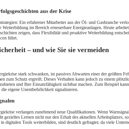
rfolgsgeschichten aus der Krise
strategien: Ein erfahrener Mitarbeiter aus der Öl- und Gasbranche verl
te Weiterbildung im Bereich erneuerbare Energieanlagen. Heute arbeite
hichten zeigen, dass Flexibilität und proaktive Weiterbildung entschei
cen führt.
icherheit – und wie Sie sie vermeiden
rgiekrise stark schwanken, ist passives Abwarten einer der größten Fehle
men zum Schutz ergreift. Dieses Verhalten kann jedoch zu einem plötzli
anzubieten und Ihre Einsatzfähigkeit sichtbar machen. Zum Beispiel k
e eigene Unentbehrlichkeit signalisieren.
ignalen
ergiekrise verlangen zunehmend neue Qualifikationen. Wenn Warnsignale
ht gezieltes Lernen nicht nur den Erhalt des aktuellen Arbeitsplatzes, 
 in digitalen Tools weiterbilden, sind deutlich gefragter, da viele Unte