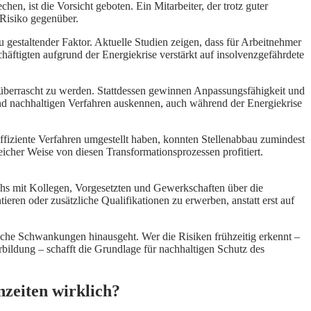
 ist die Vorsicht geboten. Ein Mitarbeiter, der trotz guter
 Risiko gegenüber.
u gestaltender Faktor. Aktuelle Studien zeigen, dass für Arbeitnehmer
chäftigten aufgrund der Energiekrise verstärkt auf insolvenzgefährdete
en überrascht zu werden. Stattdessen gewinnen Anpassungsfähigkeit und
 und nachhaltigen Verfahren auskennen, auch während der Energiekrise
eeffiziente Verfahren umgestellt haben, konnten Stellenabbau zumindest
icher Weise von diesen Transformationsprozessen profitiert.
schs mit Kollegen, Vorgesetzten und Gewerkschaften über die
tieren oder zusätzliche Qualifikationen zu erwerben, anstatt erst auf
tliche Schwankungen hinausgeht. Wer die Risiken frühzeitig erkennt –
ildung – schafft die Grundlage für nachhaltigen Schutz des
nzeiten wirklich?