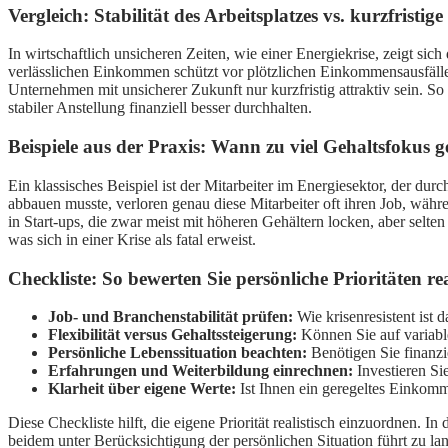
Vergleich: Stabilität des Arbeitsplatzes vs. kurzfristig
In wirtschaftlich unsicheren Zeiten, wie einer Energiekrise, zeigt sich 
verlässlichen Einkommen schützt vor plötzlichen Einkommensausfäl
Unternehmen mit unsicherer Zukunft nur kurzfristig attraktiv sein. So
stabiler Anstellung finanziell besser durchhalten.
Beispiele aus der Praxis: Wann zu viel Gehaltsfokus g
Ein klassisches Beispiel ist der Mitarbeiter im Energiesektor, der d
abbauen musste, verloren genau diese Mitarbeiter oft ihren Job, währe
in Start-ups, die zwar meist mit höheren Gehältern locken, aber selten
was sich in einer Krise als fatal erweist.
Checkliste: So bewerten Sie persönliche Prioritäten rea
Job- und Branchenstabilität prüfen:
Wie krisenresistent ist 
Flexibilität versus Gehaltssteigerung:
Können Sie auf variabl
Persönliche Lebenssituation beachten:
Benötigen Sie finanzie
Erfahrungen und Weiterbildung einrechnen:
Investieren Sie
Klarheit über eigene Werte:
Ist Ihnen ein geregeltes Einkomme
Diese Checkliste hilft, die eigene Priorität realistisch einzuordnen. In
beidem unter Berücksichtigung der persönlichen Situation führt zu la