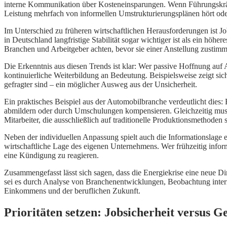
interne Kommunikation über Kosteneinsparungen. Wenn Führungskräfte
Leistung mehrfach von informellen Umstrukturierungsplänen hört oder
Im Unterschied zu früheren wirtschaftlichen Herausforderungen ist Job
in Deutschland langfristige Stabilität sogar wichtiger ist als ein höh
Branchen und Arbeitgeber achten, bevor sie einer Anstellung zustim
Die Erkenntnis aus diesen Trends ist klar: Wer passive Hoffnung auf 
kontinuierliche Weiterbildung an Bedeutung. Beispielsweise zeigt si
gefragter sind – ein möglicher Ausweg aus der Unsicherheit.
Ein praktisches Beispiel aus der Automobilbranche verdeutlicht dies: 
abmildern oder durch Umschulungen kompensieren. Gleichzeitig muss a
Mitarbeiter, die ausschließlich auf traditionelle Produktionsmethoden s
Neben der individuellen Anpassung spielt auch die Informationslage e
wirtschaftliche Lage des eigenen Unternehmens. Wer frühzeitig informie
eine Kündigung zu reagieren.
Zusammengefasst lässt sich sagen, dass die Energiekrise eine neue Di
sei es durch Analyse von Branchenentwicklungen, Beobachtung inter
Einkommens und der beruflichen Zukunft.
Prioritäten setzen: Jobsicherheit versus 