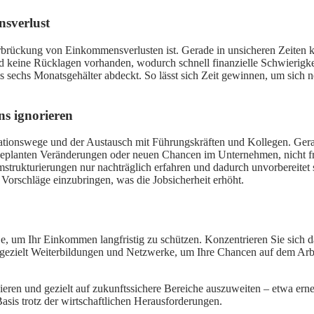
nsverlust
berbrückung von Einkommensverlusten ist. Gerade in unsicheren Zeiten k
 keine Rücklagen vorhanden, wodurch schnell finanzielle Schwierigkei
bis sechs Monatsgehälter abdeckt. So lässt sich Zeit gewinnen, um sich 
s ignorieren
kationswege und der Austausch mit Führungskräften und Kollegen. Gerade
eplanten Veränderungen oder neuen Chancen im Unternehmen, nicht frü
mstrukturierungen nur nachträglich erfahren und dadurch unvorbereitet 
 Vorschläge einzubringen, was die Jobsicherheit erhöht.
 je, um Ihr Einkommen langfristig zu schützen. Konzentrieren Sie sich d
ie gezielt Weiterbildungen und Netzwerke, um Ihre Chancen auf dem A
lysieren und gezielt auf zukunftssichere Bereiche auszuweiten – etwa e
Basis trotz der wirtschaftlichen Herausforderungen.