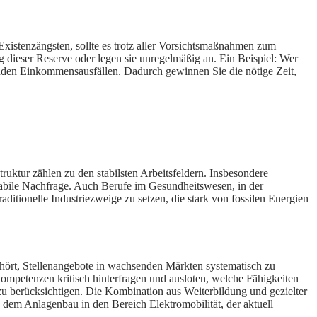
 Existenzängsten, sollte es trotz aller Vorsichtsmaßnahmen zum
 dieser Reserve oder legen sie unregelmäßig an. Ein Beispiel: Wer
henden Einkommensausfällen. Dadurch gewinnen Sie die nötige Zeit,
truktur zählen zu den stabilsten Arbeitsfeldern. Insbesondere
stabile Nachfrage. Auch Berufe im Gesundheitswesen, in der
raditionelle Industriezweige zu setzen, die stark von fossilen Energien
gehört, Stellenangebote in wachsenden Märkten systematisch zu
ompetenzen kritisch hinterfragen und ausloten, welche Fähigkeiten
g zu berücksichtigen. Die Kombination aus Weiterbildung und gezielter
 dem Anlagenbau in den Bereich Elektromobilität, der aktuell