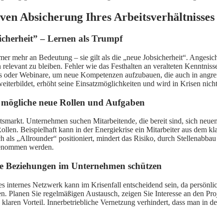
iven Absicherung Ihres Arbeitsverhältnisses
icherheit” – Lernen als Trumpf
mer mehr an Bedeutung – sie gilt als die „neue Jobsicherheit“. Angesi
relevant zu bleiben. Fehler wie das Festhalten an veralteten Kenntnisse
ls oder Webinare, um neue Kompetenzen aufzubauen, die auch in angrenz
iterbildet, erhöht seine Einsatzmöglichkeiten und wird in Krisen nicht
 – mögliche neue Rollen und Aufgaben
beitsmarkt. Unternehmen suchen Mitarbeitende, die bereit sind, sich n
llen. Beispielhaft kann in der Energiekrise ein Mitarbeiter aus dem 
ls „Allrounder“ positioniert, mindert das Risiko, durch Stellenabbau e
rgenommen werden.
wie Beziehungen im Unternehmen schützen
kes internes Netzwerk kann im Krisenfall entscheidend sein, da persö
n. Planen Sie regelmäßigen Austausch, zeigen Sie Interesse an den Pro
n klaren Vorteil. Innerbetriebliche Vernetzung verhindert, dass man in