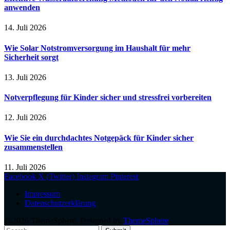
anwenden
14. Juli 2026
Wie Solar Notstromversorgung im Haushalt für mehr
Sicherheit sorgt
13. Juli 2026
Notverpflegung für Kinder sicher und stressfrei vorbereiten
12. Juli 2026
Wie Sie ein durchdachtes Notgepäck für Kinder sicher
zusammenstellen
11. Juli 2026
Facebook
X (Twitter)
Instagram
Pinterest
Impressum
Datenschutzerklärung
© 2026 ThemeSphere. Designed by
ThemeSphere
.