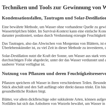
Techniken und Tools zur Gewinnung von W
Kondensationsfallen, Tautragen und Solar-Destillati
Eine bewährte Methode, um Wasser ohne vorhandene Quelle zu gewinne
Wassertröpfchen bildet. Im Survival-Kontext kann eine einfache Kond
darunter positioniert, sodass durch Verdunstung erzeugte Feuchtigkeit
Das Tautragen, also das Abwischen von Morgentau von Blättern, ist ei
Überlebenskünstler ist, zu viel Zeit in dieser Methode zu investieren, 
Solar-Destillation nutzt die Kraft der Sonne, um Wasser aus stark v
durchsichtigen Folie abgedeckt, unter der das Wasser verdunstet und 
sauberer Vorrat verfügbar ist.
Nutzung von Pflanzen und deren Feuchtigkeitsreserv
Pflanzen speichern oft Wasser in ihren verschiedenen Teilen. Besond
Stück abschält und den Saft auffängt oder direkt daraus trinkt. Ein
gesundheitliche Risiken birgt.
Blätter, vor allem dickfleischige oder sukkulente Arten, können auf
Notfällen hat sich das Anbohren von Wurzeln bewährt, um Wasser i