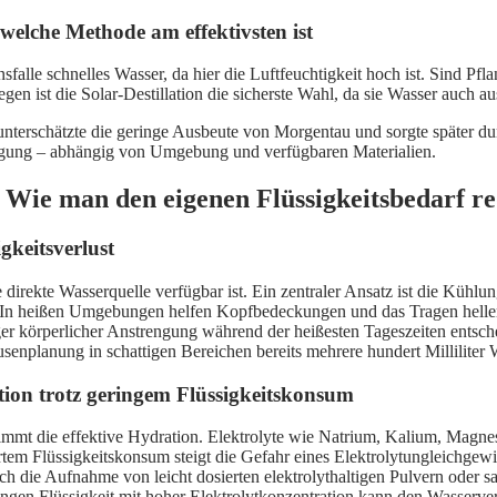
welche Methode am effektivsten ist
falle schnelles Wasser, da hier die Luftfeuchtigkeit hoch ist. Sind Pf
n ist die Solar-Destillation die sicherste Wahl, da sie Wasser auch au
nterschätzte die geringe Ausbeute von Morgentau und sorgte später dur
orgung – abhängig von Umgebung und verfügbaren Materialien.
 Wie man den eigenen Flüssigkeitsbedarf re
keitsverlust
direkte Wasserquelle verfügbar ist. Ein zentraler Ansatz ist die Kühlu
In heißen Umgebungen helfen Kopfbedeckungen und das Tragen heller F
er körperlicher Anstrengung während der heißesten Tageszeiten entsch
enplanung in schattigen Bereichen bereits mehrere hundert Milliliter W
on trotz geringem Flüssigkeitskonsum
immt die effektive Hydration. Elektrolyte wie Natrium, Kalium, Magne
rtem Flüssigkeitskonsum steigt die Gefahr eines Elektrolytungleichgew
h die Aufnahme von leicht dosierten elektrolythaltigen Pulvern oder sa
r Mengen Flüssigkeit mit hoher Elektrolytkonzentration kann den Wasser