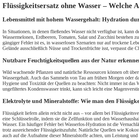
Flüssigkeitsersatz ohne Wasser – Welche Al
Lebensmittel mit hohem Wassergehalt: Hydration du
In Situationen, in denen fließendes Wasser nicht verfügbar ist, kan
Wassermelonen, Erdbeeren, Tomaten, Salat und Zucchini bestehen zu 
gängiger Fehler ist es, in wasserlosen Szenarien nur auf trockene Le
Gelände ausschließlich Nüsse und Trockenfrüchte isst, verpasst die Ch
Nutzbare Feuchtigkeitsquellen aus der Natur erken
Wild wachsende Pflanzen und natürliche Ressourcen können oft übers
Wassergehalt. Auch das Sammeln von Tau am frühen Morgen oder das 
Hygiene und Toxizität der Quellen zu beachten: Nicht immer ist das Was
ungefiltertes Kondenswasser trinkt, kann sich leicht eine Magenverst
Elektrolyte und Mineralstoffe: Wie man den Flüssigke
Flüssigkeit liefern allein reicht nicht aus – vor allem bei Flüssigke
eine Schlüsselrolle, indem sie die Zellfunktion und den Wasserhausha
Wasser. Ein häufiger Fehler bei Wasserlos-Hydration ist die Vernach
trotz ausreichender Flüssigkeitszufuhr. Natürliche Quellen wie Kokos
auch auf die Aufnahme dieser Mineralstoffe achten, um Leistung und 