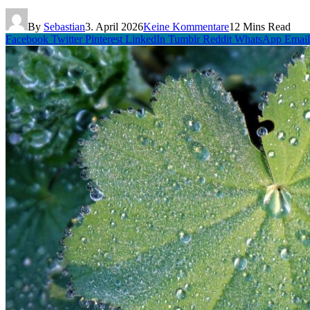
By
Sebastian
3. April 2026
Keine Kommentare
12 Mins Read
Facebook
Twitter
Pinterest
LinkedIn
Tumblr
Reddit
WhatsApp
Email