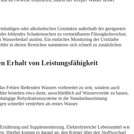
feinhaltigen oder alkoholischen Getränken außerhalb der geeigneten
der fehlendes Schattensuchen zu vermeidbarem Flüssigkeitsverlust.
n Wasserbedarf auslöst. Ein einfaches Monitoring der Urinfarbe
 Fehler in diesen Bereichen summieren sich schnell zu zusätzlichen
n Erhalt von Leistungsfähigkeit
 das Fehlen fließenden Wassers vorbereitet zu sein, sondern auch
hler bestehen etwa darin, ausschließlich auf Wasservorräte zu bauen,
abhängige Rehydrationssysteme in die Standardausrüstung
en schneller verderben als reines Wasser.
n Ernährung und Supplementierung. Elektrolytreiche Lebensmittel wie
ren. Hierbei kommt es darauf an, den Körper über den Stoffwechsel