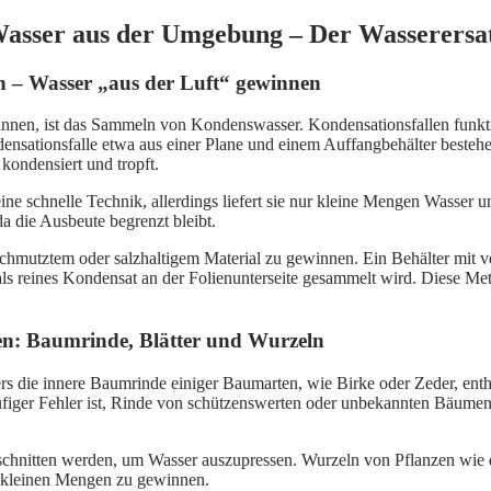
asser aus der Umgebung – Der Wasserersat
on – Wasser „aus der Luft“ gewinnen
n, ist das Sammeln von Kondenswasser. Kondensationsfallen funktioni
ensationsfalle etwa aus einer Plane und einem Auffangbehälter besteh
 kondensiert und tropft.
ne schnelle Technik, allerdings liefert sie nur kleine Mengen Wasser u
da die Ausbeute begrenzt bleibt.
erschmutztem oder salzhaltigem Material zu gewinnen. Ein Behälter mi
als reines Kondensat an der Folienunterseite gesammelt wird. Diese Meth
en: Baumrinde, Blätter und Wurzeln
ers die innere Baumrinde einiger Baumarten, wie Birke oder Zeder, ent
 häufiger Fehler ist, Rinde von schützenswerten oder unbekannten Bäume
geschnitten werden, um Wasser auszupressen. Wurzeln von Pflanzen wie 
n kleinen Mengen zu gewinnen.