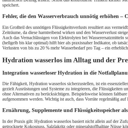
speichert.
Fehler, die den Wasserverbrauch unnötig erhöhen – C
Ein Großteil des unnötigen Flüssigkeitsverlusts resultiert aus verme
Zeiträume, da diese harntreibend wirken und den Wasserverlust steig
Auch das Vernachlässigen von Elektrolyten bei Wasserersatzmitteln s
(hellgelb bis klar optimal) hilft hier als praxisnaher Indikator, ob ta
Verlusten von bis zu 20 % mehr Wasserbedarf pro Tag – ein erheblich
Hydration wasserlos im Alltag und der Pre
Integration wasserloser Hydration in die Notfallpla
Die Fähigkeit, Hydration wasserlos sicherzustellen, ist ein essenziell
gezielt Ausrüstungen und Systeme zu integrieren, die Flüssigkeiten u
ohne Alternativen zu berücksichtigen. Beispielsweise können faltbar
aufgenommen werden. Wichtig ist auch, dass Vorräte regelmäßig auf Ha
Ernährung, Supplemente und Flüssigkeitsspeicher al
In der Praxis gilt: Hydration wasserlos basiert nicht allein auf de
getrocknete Kokosnuss, Salzlakritz oder mineralstoffhaltige Nüsse k