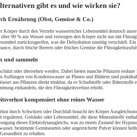
ternativen gibt es und wie wirken sie?
rch Ernährung (Obst, Gemüse & Co.)
n der Körper durch den Verzehr wasserreicher Lebensmittel dennoch aus
über 90 % aus Wasser und versorgen den Körper nicht nur mit Flüssigk
bensmittel zurückzugreifen, was die Dehydration unnötig verschärft. E
ance, durch frische Beeren oder frisches Gemüse die Flüssigkeitszufuhr
nen und sammeln
chätzt oder übersehen werden. Dabei bieten manche Pflanzen essbare 
Auffangen von Kondenswasser an Planen und Blättern sind praktikable
ser aus Pflanzen direkt trinkbar, da es Schadstoffe oder Bitterstoffe e
immung einhandeln, die den Flüssigkeitsverlust erhöht.
itsverlust kompensiert ohne reines Wasser
itsverlust durch Schwitzen oder Durchfall braucht der Körper Ausgleich
lt regulieren. Getränke oder Lebensmittel, die diese Mineralstoffe ent
lässigung dieses Elektrolytausgleichs, was zu einem Zustand der Hypon
wasser, bestimmte Gemüsearten oder angereicherte Pulver können helfen.
Gesundheit zu erhalten.