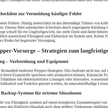
heckliste zur Vermeidung häufiger Fehler
idbaren Fehlern. Häufig unterschätzt ist das übermäßige Trinken von kof
ern. Ebenso führt unbedachtes Schwitzen durch ungeeignete Kleidung o
orgt schnell für ein Ungleichgewicht, das mehr Durst und damit höhere
tsächlich ausreichend Flüssigkeit und Elektrolyte im System sind. Kleine
es Risiko bei begrenzter Versorgung.
pper-Vorsorge – Strategien zum langfristige
nung – Vorbereitung und Equipment
er Bestandteil moderner Prepper-Strategien. Dies bedeutet nicht nur, auf
nd deren Ersatzstoffe speichern oder produzieren können. Klassische Fe
e Trinkblase mit elektrolytreichen Lösungen oder innovative, wasserun
ltbarkeit und Funktion getestet werden, da mineralstoffhaltige Lösung
s Backup-Systeme für extreme Situationen
r Zufuhr von Flüssigkeit, sondern auf einem komplexen Zusammenspiel vo
önnen den Elektrolyt-Haushalt auch ohne größere Trinkmenge stabilisie