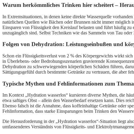
Warum herkömmliches Trinken hier scheitert – Her
In Extremsituationen, in denen keine direkte Wasserquelle vorhanden
natürlichen Quellen wie Bächen oder Brunnen nicht immer möglich is
Einsparen von Flüssigkeit den Kreislauf belasten und führt häufig zu
unzugänglich sind. Selbst Techniken wie das Sammeln von Tau oder
Folgen von Dehydration: Leistungseinbußen und körp
Schon ein Flüssigkeitsverlust von 2 % des Körpergewichts wirkt sich
in Überlebens- oder Bedrohungsszenarien gravierende Konsequenzen,
Dehydration zu schwerwiegenden körperlichen Schäden führen, darunte
Sättigungsgefühl durch bestimmte Getränke zu vertrauen, die aber feh
Typische Mythen und Fehlinformationen zum Thema 
Im Kontext „Hydration wasserlos“ kursieren diverse Mythen, die häufig
etwa saftiges Obst – allein den Wasserbedarf ersetzen kann. Dies rei
Ebenso falsch ist die Annahme, dass koffeinhaltige Getränke oder spez
Fehlinformation, dass starke Einsparungen beim Trinken den Wasserve
Die Herausforderung in der „Hydration wasserlos“-Situation liegt also
umfassenderes Verständnis von Flüssigkeits- und Elektrolytmanagem