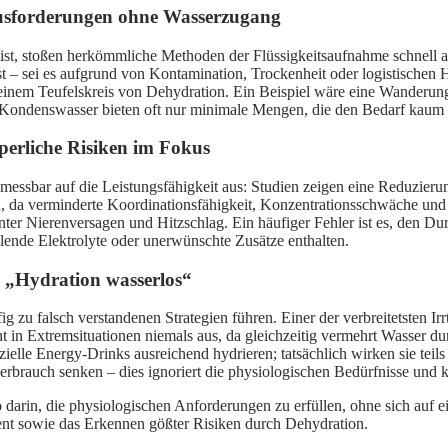
ausforderungen ohne Wasserzugang
 ist, stoßen herkömmliche Methoden der Flüssigkeitsaufnahme schnell a
t – sei es aufgrund von Kontamination, Trockenheit oder logistischen
 einem Teufelskreis von Dehydration. Ein Beispiel wäre eine Wanderung
 Kondenswasser bieten oft nur minimale Mengen, die den Bedarf kaum
erliche Risiken im Fokus
 messbar auf die Leistungsfähigkeit aus: Studien zeigen eine Reduzieru
 da verminderte Koordinationsfähigkeit, Konzentrationsschwäche und
r Nierenversagen und Hitzschlag. Ein häufiger Fehler ist es, den Durs
lende Elektrolyte oder unerwünschte Zusätze enthalten.
„Hydration wasserlos“
 zu falsch verstandenen Strategien führen. Einer der verbreitetsten Ir
cht in Extremsituationen niemals aus, da gleichzeitig vermehrt Wasser
ielle Energy-Drinks ausreichend hydrieren; tatsächlich wirken sie teils 
rbrauch senken – dies ignoriert die physiologischen Bedürfnisse und k
 darin, die physiologischen Anforderungen zu erfüllen, ohne sich auf e
ent sowie das Erkennen gößter Risiken durch Dehydration.