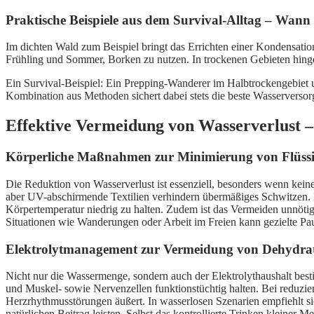
Praktische Beispiele aus dem Survival-Alltag – Wann 
Im dichten Wald zum Beispiel bringt das Errichten einer Kondensations
Frühling und Sommer, Borken zu nutzen. In trockenen Gebieten hingege
Ein Survival-Beispiel: Ein Prepping-Wanderer im Halbtrockengebiet u
Kombination aus Methoden sichert dabei stets die beste Wasservers
Effektive Vermeidung von Wasserverlust –
Körperliche Maßnahmen zur Minimierung von Flüssig
Die Reduktion von Wasserverlust ist essenziell, besonders wenn keine 
aber UV-abschirmende Textilien verhindern übermäßiges Schwitzen. 
Körpertemperatur niedrig zu halten. Zudem ist das Vermeiden unnötig
Situationen wie Wanderungen oder Arbeit im Freien kann gezielte Paus
Elektrolytmanagement zur Vermeidung von Dehydrati
Nicht nur die Wassermenge, sondern auch der Elektrolythaushalt best
und Muskel- sowie Nervenzellen funktionstüchtig halten. Bei reduzie
Herzrhythmusstörungen äußert. In wasserlosen Szenarien empfiehlt sic
natürlichen Beitrag leisten. Selbst das kontrollierte Trinken kleine