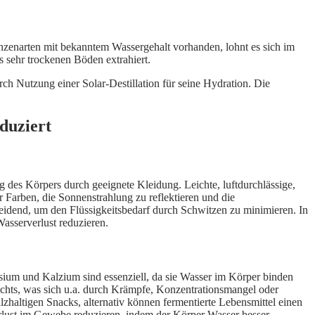
lanzenarten mit bekanntem Wassergehalt vorhanden, lohnt es sich im
s sehr trockenen Böden extrahiert.
ch Nutzung einer Solar-Destillation für seine Hydration. Die
duziert
ng des Körpers durch geeignete Kleidung. Leichte, luftdurchlässige,
arben, die Sonnenstrahlung zu reflektieren und die
eidend, um den Flüssigkeitsbedarf durch Schwitzen zu minimieren. In
asserverlust reduzieren.
sium und Kalzium sind essenziell, da sie Wasser im Körper binden
ichts, was sich u.a. durch Krämpfe, Konzentrationsmangel oder
lzhaltigen Snacks, alternativ können fermentierte Lebensmittel einen
verlust im Gewebe reduzieren, indem der Körper Wasser besser