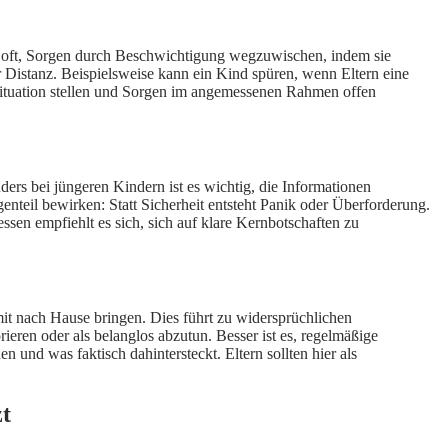
n oft, Sorgen durch Beschwichtigung wegzuwischen, indem sie
er Distanz. Beispielsweise kann ein Kind spüren, wenn Eltern eine
r Situation stellen und Sorgen im angemessenen Rahmen offen
ders bei jüngeren Kindern ist es wichtig, die Informationen
nteil bewirken: Statt Sicherheit entsteht Panik oder Überforderung.
essen empfiehlt es sich, sich auf klare Kernbotschaften zu
it nach Hause bringen. Dies führt zu widersprüchlichen
ieren oder als belanglos abzutun. Besser ist es, regelmäßige
 und was faktisch dahintersteckt. Eltern sollten hier als
zt