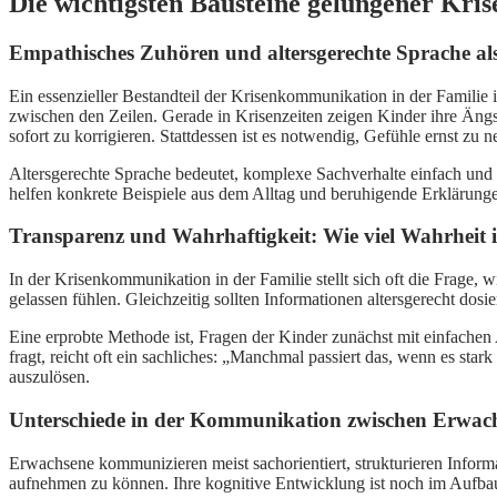
Die wichtigsten Bausteine gelungener Kri
Empathisches Zuhören und altersgerechte Sprache a
Ein essenzieller Bestandteil der Krisenkommunikation in der Famili
zwischen den Zeilen. Gerade in Krisenzeiten zeigen Kinder ihre Ängs
sofort zu korrigieren. Stattdessen ist es notwendig, Gefühle ernst zu 
Altersgerechte Sprache bedeutet, komplexe Sachverhalte einfach und n
helfen konkrete Beispiele aus dem Alltag und beruhigende Erklärungen
Transparenz und Wahrhaftigkeit: Wie viel Wahrheit is
In der Krisenkommunikation in der Familie stellt sich oft die Frage, w
gelassen fühlen. Gleichzeitig sollten Informationen altersgerecht do
Eine erprobte Methode ist, Fragen der Kinder zunächst mit einfache
fragt, reicht oft ein sachliches: „Manchmal passiert das, wenn es sta
auszulösen.
Unterschiede in der Kommunikation zwischen Erwac
Erwachsene kommunizieren meist sachorientiert, strukturieren Info
aufnehmen zu können. Ihre kognitive Entwicklung ist noch im Aufbau, 