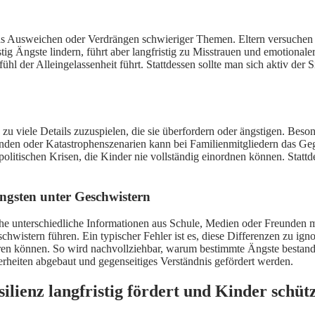
 das Ausweichen oder Verdrängen schwieriger Themen. Eltern versuche
tig Ängste lindern, führt aber langfristig zu Misstrauen und emotional
hl der Alleingelassenheit führt. Stattdessen sollte man sich aktiv de
 zu viele Details zuzuspielen, die sie überfordern oder ängstigen. Beson
nden oder Katastrophenszenarien kann bei Familienmitgliedern das Gege
politischen Krisen, die Kinder nie vollständig einordnen können. Stattd
gsten unter Geschwistern
he unterschiedliche Informationen aus Schule, Medien oder Freunden m
istern führen. Ein typischer Fehler ist es, diese Differenzen zu ignor
ären können. So wird nachvollziehbar, warum bestimmte Ängste bestanden
heiten abgebaut und gegenseitiges Verständnis gefördert werden.
ienz langfristig fördert und Kinder schüt