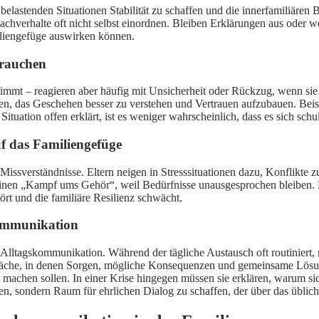
 belastenden Situationen Stabilität zu schaffen und die innerfamiliäre
hverhalte oft nicht selbst einordnen. Bleiben Erklärungen aus oder we
miliengefüge auswirken können.
rauchen
immt – reagieren aber häufig mit Unsicherheit oder Rückzug, wenn sie k
en, das Geschehen besser zu verstehen und Vertrauen aufzubauen. Beisp
 Situation offen erklärt, ist es weniger wahrscheinlich, dass es sich sch
 das Familiengefüge
 Missverständnisse. Eltern neigen in Stresssituationen dazu, Konflikt
inen „Kampf ums Gehör“, weil Bedürfnisse unausgesprochen bleiben. Ei
ört und die familiäre Resilienz schwächt.
ommunikation
lltagskommunikation. Während der tägliche Austausch oft routiniert, 
präche, in denen Sorgen, mögliche Konsequenzen und gemeinsame Lösun
n machen sollen. In einer Krise hingegen müssen sie erklären, warum 
n, sondern Raum für ehrlichen Dialog zu schaffen, der über das üblic