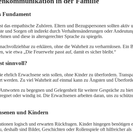
senkommunikation in der Familie
ls Fundament
e ist das empathische Zuhören. Eltern und Bezugspersonen sollten akt
te und Sorgen oft indirekt durch Verhaltensänderungen oder Andeutungen
nehmen und diese in altersgerechter Sprache zu spiegeln.
achvollziehbar zu erklären, ohne die Wahrheit zu verharmlosen. Ein Be
, wie etwa „Die Feuerwehr passt auf, damit es sicher bleibt.“
t sinnvoll?
ie ehrlich Erwachsene sein sollen, ohne Kinder zu überfordern. Transpar
siert werden. Zu viel Wahrheit auf einmal kann zu Ängsten und Überfor
n Antworten zu begegnen und Gelegenheit für weitere Gespräche zu bie
rk regnet oder windig ist. Die Erwachsenen arbeiten daran, uns zu schü
hsenen und Kindern
rmationen logisch und erwarten Rückfragen. Kinder hingegen benötige
deshalb sind Bilder, Geschichten oder Rollenspiele oft hilfreicher als