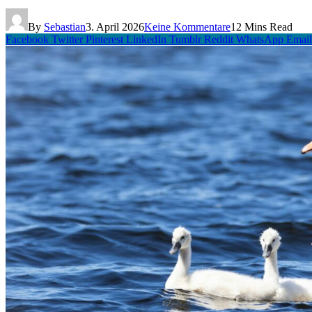
By
Sebastian
3. April 2026
Keine Kommentare
12 Mins Read
Facebook
Twitter
Pinterest
LinkedIn
Tumblr
Reddit
WhatsApp
Email