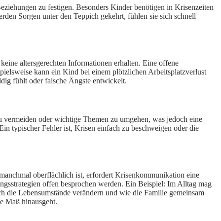
n Beziehungen zu festigen. Besonders Kinder benötigen in Krisenzeiten
rden Sorgen unter den Teppich gekehrt, fühlen sie sich schnell
eine altersgerechten Informationen erhalten. Eine offene
ielsweise kann ein Kind bei einem plötzlichen Arbeitsplatzverlust
uldig fühlt oder falsche Ängste entwickelt.
e zu vermeiden oder wichtige Themen zu umgehen, was jedoch eine
n typischer Fehler ist, Krisen einfach zu beschweigen oder die
manchmal oberflächlich ist, erfordert Krisenkommunikation eine
gsstrategien offen besprochen werden. Ein Beispiel: Im Alltag mag
sich die Lebensumstände verändern und wie die Familie gemeinsam
he Maß hinausgeht.