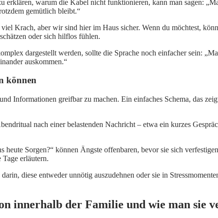
 zu erklären, warum die Kabel nicht funktionieren, kann man sagen: „Ma
otzdem gemütlich bleibt.“
 viel Krach, aber wir sind hier im Haus sicher. Wenn du möchtest, kö
chätzen oder sich hilflos fühlen.
ft komplex dargestellt werden, sollte die Sprache noch einfacher sein
teinander auskommen.“
ln können
nd Informationen greifbar zu machen. Ein einfaches Schema, das zeigt,
bendritual nach einer belastenden Nachricht – etwa ein kurzes Gespräch
 heute Sorgen?“ können Ängste offenbaren, bevor sie sich verfestigen
Tage erläutern.
g darin, diese entweder unnötig auszudehnen oder sie in Stressmomen
n innerhalb der Familie und wie man sie v