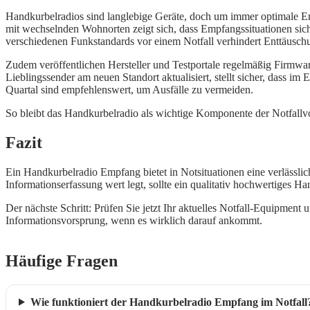
Handkurbelradios sind langlebige Geräte, doch um immer optimale E
mit wechselnden Wohnorten zeigt sich, dass Empfangssituationen sic
verschiedenen Funkstandards vor einem Notfall verhindert Enttäusch
Zudem veröffentlichen Hersteller und Testportale regelmäßig Firmwa
Lieblingssender am neuen Standort aktualisiert, stellt sicher, dass
Quartal sind empfehlenswert, um Ausfälle zu vermeiden.
So bleibt das Handkurbelradio als wichtige Komponente der Notfallvor
Fazit
Ein Handkurbelradio Empfang bietet in Notsituationen eine verlässl
Informationserfassung wert legt, sollte ein qualitativ hochwertiges Ha
Der nächste Schritt: Prüfen Sie jetzt Ihr aktuelles Notfall-Equipmen
Informationsvorsprung, wenn es wirklich darauf ankommt.
Häufige Fragen
Wie funktioniert der Handkurbelradio Empfang im Notfall