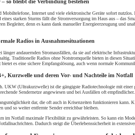
 – so bleibt die Verbindung bestehen
 Mobiltelefone, Internet und viele elektronische Geräte sofort nutzlos.
eines starken Sturms fällt die Stromversorgung im Haus aus – das Sma
aren Begleiter, denn es kann dank manueller Energieerzeugung und una
normale Radios in Ausnahmesituationen
ger andauernden Stromausfällen, da sie auf elektrische Infrastruktur 
hhaltig. Traditionelle Radios ohne Notstromquelle bieten in diesen Situ
it bietet es eine sichere Empfangslösung, auch wenn normale Kommunik
, Kurzwelle und deren Vor- und Nachteile im Notfall
. UKW (Ultrakurzwelle) ist die gängigste Radiotechnologie mit einer g
prechende Sendernetze angewiesen und bei Ausfällen oft empfindlicher.
angsmöglichkeit dar, die oft auch in Krisenzeiten funktionieren kann.
n und so weiter entfernte Sender erreichbar bleiben.
m im Notfall maximale Flexibilität zu gewährleisten. So kann ein M
fallnachrichten. Dadurch steigt die Überlebenssicherheit in extensiv