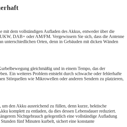
erhaft
 Sie mit dem vollständigen Aufladen des Akkus, entweder über die
 für UKW, DAB+ oder AM/FM. Vergewissern Sie sich, dass die Antenne
 an unterschiedlichen Orten, denn in Gebäuden mit dicken Wänden
ie Kurbelbewegung gleichmäßig und in einem Tempo, das der
eben. Ein weiteres Problem entsteht durch schwache oder fehlerhafte
hen Störquellen wie Mikrowellen oder anderen Sendern zu platzieren,
, um den Akku ausreichend zu füllen, denn kurze, hektische
ku komplett zu entladen, da dies dessen Lebensdauer reduziert.
i längerem Nichtgebrauch gelegentlich eine vollständige Aufladung
 Stunden fünf Minuten kurbelt, sichert eine konstante