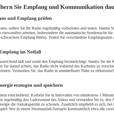
sichern Sie Empfang und Kommunikation dau
achen und Empfang prüfen
ten, sollten Sie Ihr Radio regelmäßig vorbereiten und testen. Starten
nen einwandfrei arbeiten, insbesondere die automatische Sendersuche
 zu schwachem Empfang führen. Testen Sie verschiedene Empfangsarten
 Empfang im Notfall
ausreichend lädt und somit den Empfang beeinträchtigt. Starten Sie d
en Sie darauf achten, das Radio nicht während des Kurbelns zu verschi
önnen. Vermeiden Sie, das Radio in unmittelbarer Nähe zu elektronisc
ergie erzeugen und speichern
ent entscheidend. Kurbeln Sie in Intervallen von mindestens 1 Minute
e regelmäßig den Ladezustand des Akkus und vermeiden Sie es, den Ak
nergie die Akkukapazität zu schonen. Zusätzlich empfiehlt es sich, be
piel: Wer in einem Stromausfall-Szenario kontinuierlich etwa alle zwei