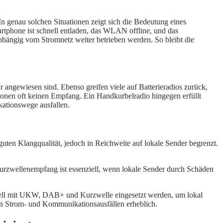
 In genau solchen Situationen zeigt sich die Bedeutung eines
rtphone ist schnell entladen, das WLAN offline, und das
bhängig vom Stromnetz weiter betrieben werden. So bleibt die
angewiesen sind. Ebenso greifen viele auf Batterieradios zurück,
ationen oft keinen Empfang. Ein Handkurbelradio hingegen erfüllt
ationswege ausfallen.
uten Klangqualität, jedoch in Reichweite auf lokale Sender begrenzt.
 Kurzwellenempfang ist essenziell, wenn lokale Sender durch Schäden
odell mit UKW, DAB+ und Kurzwelle eingesetzt werden, um lokal
en Strom- und Kommunikationsausfällen erheblich.