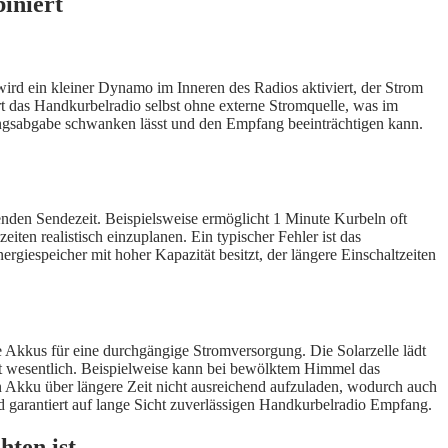
iniert
ird ein kleiner Dynamo im Inneren des Radios aktiviert, der Strom
ert das Handkurbelradio selbst ohne externe Stromquelle, was im
nungsabgabe schwanken lässt und den Empfang beeinträchtigen kann.
enden Sendezeit. Beispielsweise ermöglicht 1 Minute Kurbeln oft
iten realistisch einzuplanen. Ein typischer Fehler ist das
rgiespeicher mit hoher Kapazität besitzt, der längere Einschaltzeiten
Akkus für eine durchgängige Stromversorgung. Die Solarzelle lädt
it wesentlich. Beispielweise kann bei bewölktem Himmel das
n Akku über längere Zeit nicht ausreichend aufzuladen, wodurch auch
nd garantiert auf lange Sicht zuverlässigen Handkurbelradio Empfang.
ten ist