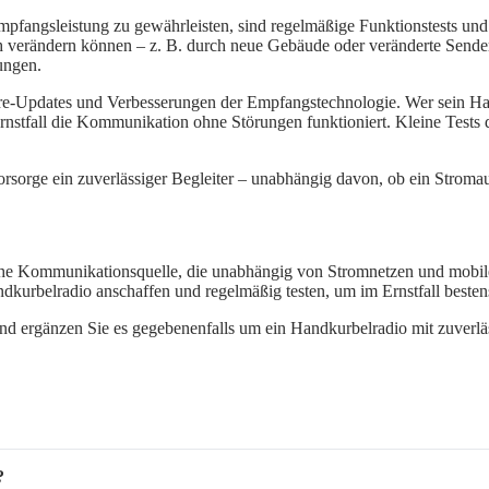
mpfangsleistung zu gewährleisten, sind regelmäßige Funktionstests un
h verändern können – z. B. durch neue Gebäude oder veränderte Senders
ungen.
re-Updates und Verbesserungen der Empfangstechnologie. Wer sein Han
 im Ernstfall die Kommunikation ohne Störungen funktioniert. Kleine T
sorge ein zuverlässiger Begleiter – unabhängig davon, ob ein Stromaus
iche Kommunikationsquelle, die unabhängig von Stromnetzen und mobile
ndkurbelradio anschaffen und regelmäßig testen, um im Ernstfall bestens
t und ergänzen Sie es gegebenenfalls um ein Handkurbelradio mit zuverl
?