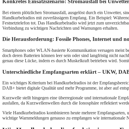
Konkretes Einsatzszenario: Stromausfall bei Unwetter
Bei einem plötzlichen Stromausfall, ausgelöst durch ein Unwetter, sind
Handkurbelradios mit zuverlässigem Empfang. Ein Beispiel: Während 
Festnetztelefon tot. Das Handkurbelradio wird jetzt zum unverzichtb
Verbindung zu wichtigen Nachrichten und Warnungen erhalten.
Die Herausforderung: Fossile Phones, Internet und 
Smartphones oder WLAN-basierte Kommunikation versagen meist bei län
doch deren Batterien können leer sein oder sind langfristig nicht nac
genau diese Lücke, indem es durch Muskelkraft betrieben wird. Som
Unterschiedliche Empfangsarten erklärt – UKW, DAB+
Ein wichtiges Kriterium bei Handkurbelradios ist der Empfangsbereich
DAB+ bietet digitale Qualität und mehr Programme, ist aber auf ents
Kurzwelle stellt hingegen eine überregionale und internationale Empf
ausfallen, da Kurzwellenwellen durch die Ionosphäre reflektiert werde
Viele Handkurbelradios kombinieren heute mehrere Empfangsarten, u
wichtige Warnmeldungen genauso zu empfangen wie internationale Not