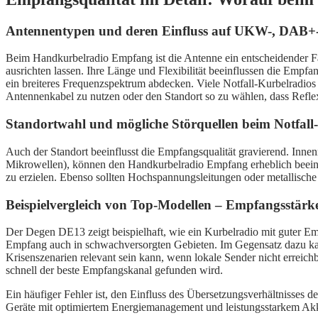
Antennentypen und deren Einfluss auf UKW-, DAB+
Beim Handkurbelradio Empfang ist die Antenne ein entscheidender Fa
ausrichten lassen. Ihre Länge und Flexibilität beeinflussen die Empf
ein breiteres Frequenzspektrum abdecken. Viele Notfall-Kurbelradios b
Antennenkabel zu nutzen oder den Standort so zu wählen, dass Refle
Standortwahl und mögliche Störquellen beim Notfal
Auch der Standort beeinflusst die Empfangsqualität gravierend. In
Mikrowellen), können den Handkurbelradio Empfang erheblich beeinträ
zu erzielen. Ebenso sollten Hochspannungsleitungen oder metallisch
Beispielvergleich von Top-Modellen – Empfangsstärk
Der Degen DE13 zeigt beispielhaft, wie ein Kurbelradio mit guter Emp
Empfang auch in schwachversorgten Gebieten. Im Gegensatz dazu kann
Krisenszenarien relevant sein kann, wenn lokale Sender nicht erreich
schnell der beste Empfangskanal gefunden wird.
Ein häufiger Fehler ist, den Einfluss des Übersetzungsverhältnisses d
Geräte mit optimiertem Energiemanagement und leistungsstarkem Akku