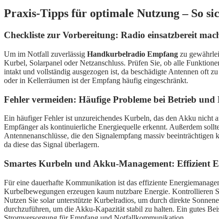
Praxis-Tipps für optimale Nutzung – So 
Checkliste zur Vorbereitung: Radio einsatzbereit m
Um im Notfall zuverlässig
Handkurbelradio Empfang
zu gewährleis
Kurbel, Solarpanel oder Netzanschluss. Prüfen Sie, ob alle Funktio
intakt und vollständig ausgezogen ist, da beschädigte Antennen oft
oder in Kellerräumen ist der Empfang häufig eingeschränkt.
Fehler vermeiden: Häufige Probleme bei Betrieb und
Ein häufiger Fehler ist unzureichendes Kurbeln, das den Akku nicht 
Empfänger als kontinuierliche Energiequelle erkennt. Außerdem sollt
Antennenanschlüsse, die den Signalempfang massiv beeinträchtigen k
da diese das Signal überlagern.
Smartes Kurbeln und Akku-Management: Effizient En
Für eine dauerhafte Kommunikation ist das effiziente Energiemanagem
Kurbelbewegungen erzeugen kaum nutzbare Energie. Kontrollieren Si
Nutzen Sie solar unterstützte Kurbelradios, um durch direkte Sonnene
durchzuführen, um die Akku-Kapazität stabil zu halten. Ein gutes Beis
Stromversorgung für Empfang und Notfallkommunikation.