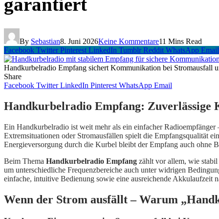
garantiert
By
Sebastian
8. Juni 2026
Keine Kommentare
11 Mins Read
Facebook
Twitter
Pinterest
LinkedIn
Tumblr
Reddit
WhatsApp
Email
Handkurbelradio Empfang sichert Kommunikation bei Stromausfall u
Share
Facebook
Twitter
LinkedIn
Pinterest
WhatsApp
Email
Handkurbelradio Empfang: Zuverlässige 
Ein Handkurbelradio ist weit mehr als ein einfacher Radioempfänger 
Extremsituationen oder Stromausfällen spielt die Empfangsqualität 
Energieversorgung durch die Kurbel bleibt der Empfang auch ohne Bat
Beim Thema
Handkurbelradio Empfang
zählt vor allem, wie stab
um unterschiedliche Frequenzbereiche auch unter widrigen Bedingungen
einfache, intuitive Bedienung sowie eine ausreichende Akkulaufzeit n
Wenn der Strom ausfällt – Warum „Handku