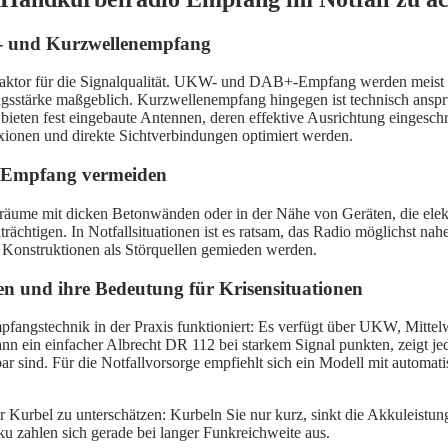
- und Kurzwellenempfang
ktor für die Signalqualität. UKW- und DAB+-Empfang werden meist übe
angsstärke maßgeblich. Kurzwellenempfang hingegen ist technisch anspr
ieten fest eingebaute Antennen, deren effektive Ausrichtung eingeschrän
xionen und direkte Sichtverbindungen optimiert werden.
l-Empfang vermeiden
nenräume mit dicken Betonwänden oder in der Nähe von Geräten, die e
chtigen. In Notfallsituationen ist es ratsam, das Radio möglichst nah
e Konstruktionen als Störquellen gemieden werden.
en und ihre Bedeutung für Krisensituationen
fangstechnik in der Praxis funktioniert: Es verfügt über UKW, Mittelw
 ein einfacher Albrecht DR 112 bei starkem Signal punkten, zeigt je
bar sind. Für die Notfallvorsorge empfiehlt sich ein Modell mit autom
er Kurbel zu unterschätzen: Kurbeln Sie nur kurz, sinkt die Akkuleistun
 zahlen sich gerade bei langer Funkreichweite aus.