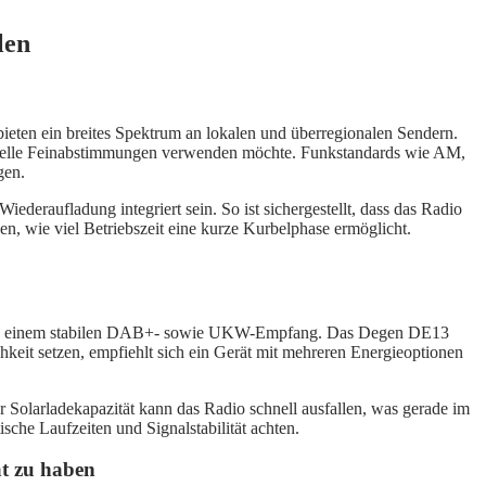
len
eten ein breites Spektrum an lokalen und überregionalen Sendern.
manuelle Feinabstimmungen verwenden möchte. Funkstandards wie AM,
gen.
deraufladung integriert sein. So ist sichergestellt, dass das Radio
en, wie viel Betriebszeit eine kurze Kurbelphase ermöglicht.
ay und einem stabilen DAB+- sowie UKW-Empfang. Das Degen DE13
keit setzen, empfiehlt sich ein Gerät mit mehreren Energieoptionen
 Solarladekapazität kann das Radio schnell ausfallen, was gerade im
sche Laufzeiten und Signalstabilität achten.
at zu haben