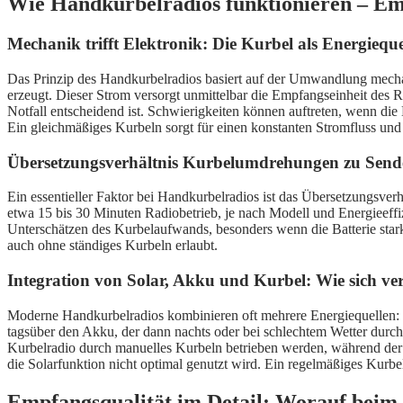
Wie Handkurbelradios funktionieren – Em
Mechanik trifft Elektronik: Die Kurbel als Energiequ
Das Prinzip des Handkurbelradios basiert auf der Umwandlung mechan
erzeugt. Dieser Strom versorgt unmittelbar die Empfangseinheit des Ra
Notfall entscheidend ist. Schwierigkeiten können auftreten, wenn di
Ein gleichmäßiges Kurbeln sorgt für einen konstanten Stromfluss und
Übersetzungsverhältnis Kurbelumdrehungen zu Sendez
Ein essentieller Faktor bei Handkurbelradios ist das Übersetzungsve
etwa 15 bis 30 Minuten Radiobetrieb, je nach Modell und Energieeffizie
Unterschätzen des Kurbelaufwands, besonders wenn die Batterie stark e
auch ohne ständiges Kurbeln erlaubt.
Integration von Solar, Akku und Kurbel: Wie sich ve
Moderne Handkurbelradios kombinieren oft mehrere Energiequellen: 
tagsüber den Akku, der dann nachts oder bei schlechtem Wetter durc
Kurbelradio durch manuelles Kurbeln betrieben werden, während der 
die Solarfunktion nicht optimal genutzt wird. Ein regelmäßiges Kurbe
Empfangsqualität im Detail: Worauf beim 