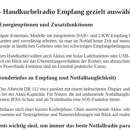
 Handkurbelradio Empfang gezielt auswäh
 Energieoptionen und Zusatzfunktionen
htigste Kriterium. Modelle mit integriertem DAB+ und UKW-Empfang bi
rhanden und zuverlässig arbeiten, da man im Notfall keine Zeit auf 
erade in ländlichen Gebieten oder bei schwierigen Empfangsbedingun
hen Handkurbel sollten auch Akkus mit Solar-Ladefunktion oder USB-Wie
ich ein Blick auf das Übersetzungsverhältnis der Kurbel, um abzuschätz
r Powerbank-Funktion sind im Ernstfall praktische Extras.
(Sonderinfos zu Empfang und Notfalltauglichkeit)
or. Das Albrecht DR 112 etwa punktet mit einem beleuchteten Displ
bei der Akku-Kapazität. Für Nutzer, die auf umfassende Notfalltauglich
einen IPX6-Schutz und als Notfallradio eine SOS-Funktion bietet.
iebsdauer nach einer kurzen Kurbelphase. Ohne ausreichende Akku- oder
ssenten auf Testergebnisse und Nutzererfahrungen mit Blick auf realisti
ts wichtig sind, um immer das beste Notfallradio par