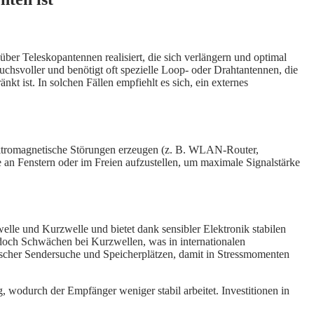
r Teleskopantennen realisiert, die sich verlängern und optimal
uchsvoller und benötigt oft spezielle Loop- oder Drahtantennen, die
kt ist. In solchen Fällen empfiehlt es sich, ein externes
lektromagnetische Störungen erzeugen (z. B. WLAN-Router,
e an Fenstern oder im Freien aufzustellen, um maximale Signalstärke
elle und Kurzwelle und bietet dank sensibler Elektronik stabilen
doch Schwächen bei Kurzwellen, was in internationalen
atischer Sendersuche und Speicherplätzen, damit in Stressmomenten
g, wodurch der Empfänger weniger stabil arbeitet. Investitionen in