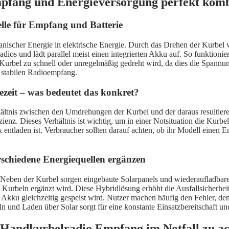
pfang und Energieversorgung perfekt komb
elle für Empfang und Batterie
ischer Energie in elektrische Energie. Durch das Drehen der Kurbel w
dios und lädt parallel meist einen integrierten Akku auf. So funktioni
e Kurbel zu schnell oder unregelmäßig gedreht wird, da dies die Span
 stabilen Radioempfang.
eit – was bedeutet das konkret?
rhältnis zwischen den Umdrehungen der Kurbel und der daraus resultier
nz. Dieses Verhältnis ist wichtig, um in einer Notsituation die Kurbelze
ntladen ist. Verbraucher sollten darauf achten, ob ihr Modell einen Ene
rschiedene Energiequellen ergänzen
Neben der Kurbel sorgen eingebaute Solarpanels und wiederaufladbare 
h Kurbeln ergänzt wird. Diese Hybridlösung erhöht die Ausfallsicherhe
Akku gleichzeitig gespeist wird. Nutzer machen häufig den Fehler, de
ln und Laden über Solar sorgt für eine konstante Einsatzbereitschaft u
Handkurbelradio Empfang im Notfall zu ach