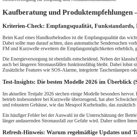
Kaufberatung und Produktempfehlungen –
Kriterien-Check: Empfangsqualität, Funkstandards,
Beim Kauf eines Handkurbelradios ist die Empfangsqualität das wic
Dabei sollte man darauf achten, dass automatische Sendersuchen vo
FM und Kurzwelle erweitern die Empfangsmöglichkeiten erheblich, g
Die Energieversorgung ist ebenfalls entscheidend. Neben der klassisc
auch bei längeren Stromausfällen funktionsfähig bleibt. Dabei lohnt s
Zusätzliche Features wie SOS-Alarme, integrierte Taschenlampen ode
Test-Insights: Die besten Modelle 2026 im Überblick 
Im aktuellen Testjahr 2026 stechen einige Modelle besonders herv
betrieb insbesondere bei Kurzwelle überzeugend, hat aber Schwächen 
und robustem Gehäuse, wie das Mesqool Kurbelradio, das zusätzlich 
Ein häufiger Fehler bei der Auswahl ist die Unterschätzung der Betr
länger andauernden Stromausfall zur Gefahr wird. Daher sollten Intere
Refresh-Hinweis: Warum regelmäßige Updates und Tes