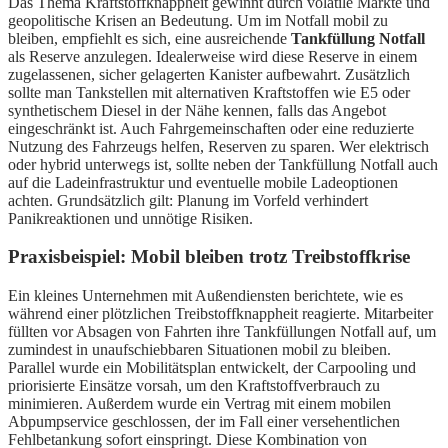
Das Thema Kraftstoffknappheit gewinnt durch volatile Märkte und
geopolitische Krisen an Bedeutung. Um im Notfall mobil zu
bleiben, empfiehlt es sich, eine ausreichende
Tankfüllung Notfall
als Reserve anzulegen. Idealerweise wird diese Reserve in einem
zugelassenen, sicher gelagerten Kanister aufbewahrt. Zusätzlich
sollte man Tankstellen mit alternativen Kraftstoffen wie E5 oder
synthetischem Diesel in der Nähe kennen, falls das Angebot
eingeschränkt ist. Auch Fahrgemeinschaften oder eine reduzierte
Nutzung des Fahrzeugs helfen, Reserven zu sparen. Wer elektrisch
oder hybrid unterwegs ist, sollte neben der Tankfüllung Notfall auch
auf die Ladeinfrastruktur und eventuelle mobile Ladeoptionen
achten. Grundsätzlich gilt: Planung im Vorfeld verhindert
Panikreaktionen und unnötige Risiken.
Praxisbeispiel: Mobil bleiben trotz Treibstoffkrise
Ein kleines Unternehmen mit Außendiensten berichtete, wie es
während einer plötzlichen Treibstoffknappheit reagierte. Mitarbeiter
füllten vor Absagen von Fahrten ihre Tankfüllungen Notfall auf, um
zumindest in unaufschiebbaren Situationen mobil zu bleiben.
Parallel wurde ein Mobilitätsplan entwickelt, der Carpooling und
priorisierte Einsätze vorsah, um den Kraftstoffverbrauch zu
minimieren. Außerdem wurde ein Vertrag mit einem mobilen
Abpumpservice geschlossen, der im Fall einer versehentlichen
Fehlbetankung sofort einspringt. Diese Kombination von