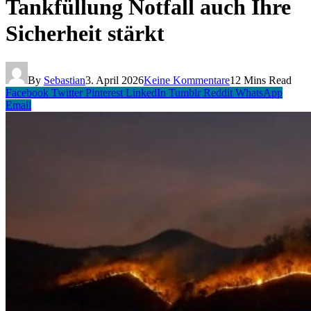
Tankfüllung Notfall auch Ihre
Sicherheit stärkt
By
Sebastian
3. April 2026
Keine Kommentare
12 Mins Read
Facebook
Twitter
Pinterest
LinkedIn
Tumblr
Reddit
WhatsApp
Email