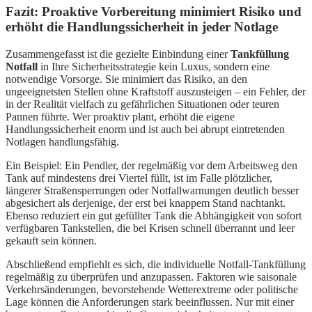
Fazit: Proaktive Vorbereitung minimiert Risiko und
erhöht die Handlungssicherheit in jeder Notlage
Zusammengefasst ist die gezielte Einbindung einer
Tankfüllung
Notfall
in Ihre Sicherheitsstrategie kein Luxus, sondern eine
notwendige Vorsorge. Sie minimiert das Risiko, an den
ungeeignetsten Stellen ohne Kraftstoff auszusteigen – ein Fehler, der
in der Realität vielfach zu gefährlichen Situationen oder teuren
Pannen führte. Wer proaktiv plant, erhöht die eigene
Handlungssicherheit enorm und ist auch bei abrupt eintretenden
Notlagen handlungsfähig.
Ein Beispiel: Ein Pendler, der regelmäßig vor dem Arbeitsweg den
Tank auf mindestens drei Viertel füllt, ist im Falle plötzlicher,
längerer Straßensperrungen oder Notfallwarnungen deutlich besser
abgesichert als derjenige, der erst bei knappem Stand nachtankt.
Ebenso reduziert ein gut gefüllter Tank die Abhängigkeit von sofort
verfügbaren Tankstellen, die bei Krisen schnell überrannt und leer
gekauft sein können.
Abschließend empfiehlt es sich, die individuelle Notfall-Tankfüllung
regelmäßig zu überprüfen und anzupassen. Faktoren wie saisonale
Verkehrsänderungen, bevorstehende Wetterextreme oder politische
Lage können die Anforderungen stark beeinflussen. Nur mit einer