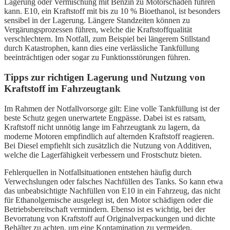
Lagerung oder Vermischung mit Benzin zu Motorschäden führen
kann. E10, ein Kraftstoff mit bis zu 10 % Bioethanol, ist besonders
sensibel in der Lagerung. Längere Standzeiten können zu
Vergärungsprozessen führen, welche die Kraftstoffqualität
verschlechtern. Im Notfall, zum Beispiel bei längerem Stillstand
durch Katastrophen, kann dies eine verlässliche Tankfüllung
beeinträchtigen oder sogar zu Funktionsstörungen führen.
Tipps zur richtigen Lagerung und Nutzung von
Kraftstoff im Fahrzeugtank
Im Rahmen der Notfallvorsorge gilt: Eine volle Tankfüllung ist der
beste Schutz gegen unerwartete Engpässe. Dabei ist es ratsam,
Kraftstoff nicht unnötig lange im Fahrzeugtank zu lagern, da
moderne Motoren empfindlich auf alternden Kraftstoff reagieren.
Bei Diesel empfiehlt sich zusätzlich die Nutzung von Additiven,
welche die Lagerfähigkeit verbessern und Frostschutz bieten.
Fehlerquellen in Notfallsituationen entstehen häufig durch
Verwechslungen oder falsches Nachfüllen des Tanks. So kann etwa
das unbeabsichtigte Nachfüllen von E10 in ein Fahrzeug, das nicht
für Ethanolgemische ausgelegt ist, den Motor schädigen oder die
Betriebsbereitschaft vermindern. Ebenso ist es wichtig, bei der
Bevorratung von Kraftstoff auf Originalverpackungen und dichte
Behälter zu achten, um eine Kontamination zu vermeiden.