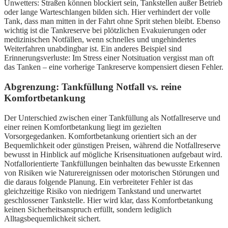
Unwetters: Straßen können blockiert sein, Tankstellen außer Betrieb
oder lange Warteschlangen bilden sich. Hier verhindert der volle
Tank, dass man mitten in der Fahrt ohne Sprit stehen bleibt. Ebenso
wichtig ist die Tankreserve bei plötzlichen Evakuierungen oder
medizinischen Notfällen, wenn schnelles und ungehindertes
Weiterfahren unabdingbar ist. Ein anderes Beispiel sind
Erinnerungsverluste: Im Stress einer Notsituation vergisst man oft
das Tanken – eine vorherige Tankreserve kompensiert diesen Fehler.
Abgrenzung: Tankfüllung Notfall vs. reine
Komfortbetankung
Der Unterschied zwischen einer Tankfüllung als Notfallreserve und
einer reinen Komfortbetankung liegt im gezielten
Vorsorgegedanken. Komfortbetankung orientiert sich an der
Bequemlichkeit oder günstigen Preisen, während die Notfallreserve
bewusst in Hinblick auf mögliche Krisensituationen aufgebaut wird.
Notfallorientierte Tankfüllungen beinhalten das bewusste Erkennen
von Risiken wie Naturereignissen oder motorischen Störungen und
die daraus folgende Planung. Ein verbreiteter Fehler ist das
gleichzeitige Risiko von niedrigem Tankstand und unerwartet
geschlossener Tankstelle. Hier wird klar, dass Komfortbetankung
keinen Sicherheitsanspruch erfüllt, sondern lediglich
Alltagsbequemlichkeit sichert.