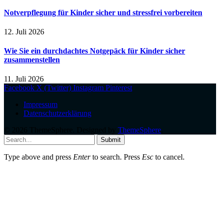
Notverpflegung für Kinder sicher und stressfrei vorbereiten
12. Juli 2026
Wie Sie ein durchdachtes Notgepäck für Kinder sicher
zusammenstellen
11. Juli 2026
Facebook
X (Twitter)
Instagram
Pinterest
Impressum
Datenschutzerklärung
© 2026 ThemeSphere. Designed by
ThemeSphere
.
Submit
Type above and press
Enter
to search. Press
Esc
to cancel.