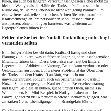
füllen, um auch bei längeren Versorgungsengpässen sicher mobil zu
bleiben. Weniger als die Hälfte des Tanks aufzufüllen stellt ein
Risiko dar, da Sie möglicherweise nicht weit genug kommen, um
eine weitere Tankstelle zu erreichen. Achten Sie stets darauf, die
Kraftstoffmenge an Ihre persönlichen Mobilitätsbedürfnisse
anzupassen, ohne unnötig zu hamstern, was wiederum zu
Lagerproblemen führen kann.
Fehler, die Sie bei der Notfall-Tankfüllung unbedingt
vermeiden sollten
Ein häufiger Fehler besteht darin, Kraftstoff hastig und ohne
Planung zu bunkern, was zu falscher Lagerung oder unsachgemäßer
Mischung führen kann. Diesel beispielsweise neigt bei längerer
Lagerzeit ohne Additive zur Alterung, Benzin kann verdunsten oder
Gelbildungen ausbilden. Ein weiteres Problem ist das Überfüllen
des Tanks, bei dem Kraftstoff ausläuft, was nicht nur
umweltgefährdend, sondern auch ein Sicherheitsrisiko darstellt.
Nutzen Sie immer geeignete Kanister für die Reservebevorratung
und lagern Sie diese an kühlen, gut belüfteten Orten, niemals in
Wohnräumen. Ein Mini-Beispiel: In Notlagen haben manche
Fahrzeughalter zu viel Kraftstoff in offenen Behältern gelagert, was
zu starken Geruchsbelästigungen und Brandgefahr führte.