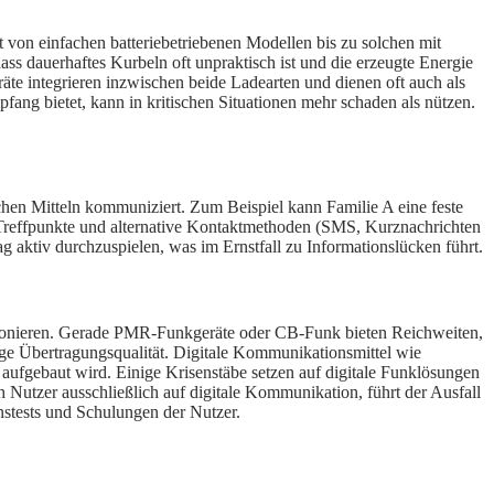
t von einfachen batteriebetriebenen Modellen bis zu solchen mit
dass dauerhaftes Kurbeln oft unpraktisch ist und die erzeugte Energie
räte integrieren inzwischen beide Ladearten und dienen oft auch als
fang bietet, kann in kritischen Situationen mehr schaden als nützen.
hen Mitteln kommuniziert. Zum Beispiel kann Familie A eine feste
n Treffpunkte und alternative Kontaktmethoden (SMS, Kurznachrichten
ag aktiv durchzuspielen, was im Ernstfall zu Informationslücken führt.
tionieren. Gerade PMR-Funkgeräte oder CB-Funk bieten Reichweiten,
ige Übertragungsqualität. Digitale Kommunikationsmittel wie
ufgebaut wird. Einige Krisenstäbe setzen auf digitale Funklösungen
h Nutzer ausschließlich auf digitale Kommunikation, führt der Ausfall
nstests und Schulungen der Nutzer.