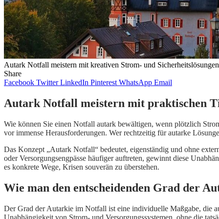
Autark Notfall meistern mit kreativen Strom- und Sicherheitslösungen
Share
Facebook
Twitter
LinkedIn
Pinterest
WhatsApp
Email
Autark Notfall meistern mit praktischen T
Wie können Sie einen Notfall autark bewältigen, wenn plötzlich Strom
vor immense Herausforderungen. Wer rechtzeitig für autarke Lösungen s
Das Konzept „Autark Notfall“ bedeutet, eigenständig und ohne exter
oder Versorgungsengpässe häufiger auftreten, gewinnt diese Unabhän
es konkrete Wege, Krisen souverän zu überstehen.
Wie man den entscheidenden Grad der Auta
Der Grad der Autarkie im Notfall ist eine individuelle Maßgabe, die 
Unabhängigkeit von Strom- und Versorgungssystemen, ohne die tatsäch