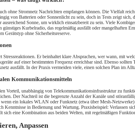
 auch ohne Stromnetz Nachrichten empfangen können. Die Vielfalt reich
ngig von Batterien oder Sonnenlicht zu sein, doch in Tests zeigt sich, 
er ausreichend Sonne, um wirklich einsatzbereit zu sein. Viele Kombige
n günstiges Kurbelradio, das regelmäßig ausfällt oder mangelhaften Emp
em Gerätstyp ohne Sicherheitsreserve.
ionen
 Stressreaktionen. Er beinhaltet klare Absprachen, wer wann, mit welc
nkgeräte auf einer bestimmten Frequenz erreichbar sind. Ebenso sollte
etz ausfällt. In der Praxis vermeiden viele, einen solchen Plan im Allt
alen Kommunikationsmitteln
en Vorteil, unabhängig von Telekommunikationsinfrastruktur zu funk
ichen. Der Nachteil ist die begrenzte Anzahl der Kanäle und störanfäll
ch, wenn ein lokales WLAN oder Funknetz (etwa über Mesh-Netzwerke) a
och Kenntnisse in Bedienung und Wartung. Praxisbeispiel: Verlassen sic
lt sich eine Kombination aus beiden Welten, mit regelmäßigen Funktio
ieren, Anpassen