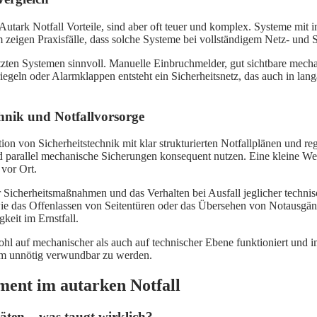
utark Notfall Vorteile, sind aber oft teuer und komplex. Systeme mit i
zeigen Praxisfälle, dass solche Systeme bei vollständigem Netz- und 
tzten Systemen sinnvoll. Manuelle Einbruchmelder, gut sichtbare mec
geln oder Alarmklappen entsteht ein Sicherheitsnetz, das auch in lan
hnik und Notfallvorsorge
tion von Sicherheitstechnik mit klar strukturierten Notfallplänen und r
 parallel mechanische Sicherungen konsequent nutzen. Eine kleine Wer
vor Ort.
Sicherheitsmaßnahmen und das Verhalten bei Ausfall jeglicher technisc
wie das Offenlassen von Seitentüren oder das Übersehen von Notausgä
keit im Ernstfall.
hl auf mechanischer als auch auf technischer Ebene funktioniert und im
orm unnötig verwundbar zu werden.
ent im autarken Notfall
äten – was taugt wirklich?