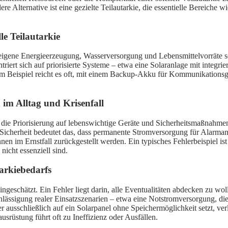
lere Alternative ist eine gezielte Teilautarkie, die essentielle Bereiche
e Teilautarkie
n eigene Energieerzeugung, Wasserversorgung und Lebensmittelvorräte
triert sich auf priorisierte Systeme – etwa eine Solaranlage mit integ
 Zum Beispiel reicht es oft, mit einem Backup-Akku für Kommunikation
 im Alltag und Krisenfall
llte die Priorisierung auf lebenswichtige Geräte und Sicherheitsmaßna
Sicherheit bedeutet das, dass permanente Stromversorgung für Alarma
 im Ernstfall zurückgestellt werden. Ein typisches Fehlerbeispiel ist
nicht essenziell sind.
arkiebedarfs
eingeschätzt. Ein Fehler liegt darin, alle Eventualitäten abdecken zu
hlässigung realer Einsatzszenarien – etwa eine Notstromversorgung, die
 ausschließlich auf ein Solarpanel ohne Speichermöglichkeit setzt, ver
rüstung führt oft zu Ineffizienz oder Ausfällen.