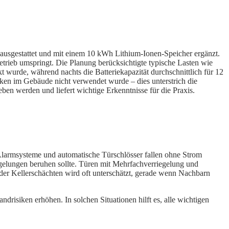
ausgestattet und mit einem 10 kWh Lithium-Ionen-Speicher ergänzt.
trieb umspringt. Die Planung berücksichtigte typische Lasten wie
 wurde, während nachts die Batteriekapazität durchschnittlich für 12
nken im Gebäude nicht verwendet wurde – dies unterstrich die
ben werden und liefert wichtige Erkenntnisse für die Praxis.
 Alarmsysteme und automatische Türschlösser fallen ohne Strom
egelungen beruhen sollte. Türen mit Mehrfachverriegelung und
er Kellerschächten wird oft unterschätzt, gerade wenn Nachbarn
drisiken erhöhen. In solchen Situationen hilft es, alle wichtigen