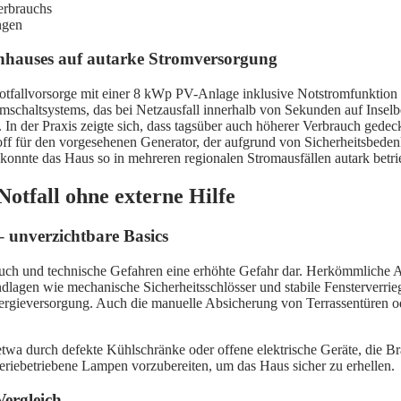
erbrauchs
ngen
ienhauses auf autarke Stromversorgung
otfallvorsorge mit einer 8 kWp PV-Anlage inklusive Notstromfunktion 
schaltsystems, das bei Netzausfall innerhalb von Sekunden auf Inselbe
n der Praxis zeigte sich, dass tagsüber auch höherer Verbrauch gedeckt
toff für den vorgesehenen Generator, der aufgrund von Sicherheitsbede
onnte das Haus so in mehreren regionalen Stromausfällen autark betrie
otfall ohne externe Hilfe
 unverzichtbare Basics
nbruch und technische Gefahren eine erhöhte Gefahr dar. Herkömmliche
dlagen wie mechanische Sicherheitsschlösser und stabile Fensterverri
rgieversorgung. Auch die manuelle Absicherung von Terrassentüren od
wa durch defekte Kühlschränke oder offene elektrische Geräte, die Bran
teriebetriebene Lampen vorzubereiten, um das Haus sicher zu erhellen.
Vergleich