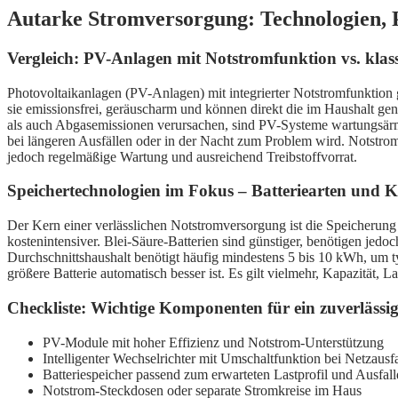
Autarke Stromversorgung: Technologien, 
Vergleich: PV-Anlagen mit Notstromfunktion vs. klas
Photovoltaikanlagen (PV-Anlagen) mit integrierter Notstromfunktion
sie emissionsfrei, geräuscharm und können direkt die im Haushalt g
als auch Abgasemissionen verursachen, sind PV-Systeme wartungsärme
bei längeren Ausfällen oder in der Nacht zum Problem wird. Notstrom
jedoch regelmäßige Wartung und ausreichend Treibstoffvorrat.
Speichertechnologien im Fokus – Batteriearten und K
Der Kern einer verlässlichen Notstromversorgung ist die Speicherung
kostenintensiver. Blei-Säure-Batterien sind günstiger, benötigen jedo
Durchschnittshaushalt benötigt häufig mindestens 5 bis 10 kWh, um 
größere Batterie automatisch besser ist. Es gilt vielmehr, Kapazität,
Checkliste: Wichtige Komponenten für ein zuverlässi
PV-Module mit hoher Effizienz und Notstrom-Unterstützung
Intelligenter Wechselrichter mit Umschaltfunktion bei Netzausfa
Batteriespeicher passend zum erwarteten Lastprofil und Ausfal
Notstrom-Steckdosen oder separate Stromkreise im Haus