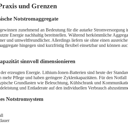
Praxis und Grenzen
sische Notstromaggregate
 gewinnen zunehmend an Bedeutung für die autarke Stromversorgung im
enutzte Energie nachhaltig bereitstellen. Während herkömmliche Aggreg
r und umweltfreundlicher. Allerdings liefern sie ohne einen ausreich
aggregate hingegen sind kurzfristig flexibel einsetzbar und können auc
apazität sinnvoll dimensionieren
 der erzeugten Energie. Lithium-Ionen-Batterien sind heute der Standar
ch mehr Pflege und haben geringere Zyklenkapazitäten. Für den Notfall i
typische Grundlasten wie Beleuchtung, Kühlschrank und Kommunikation
 Ladeleistung und Entladerate auf den individuellen Verbrauch abzustim
ges Notstromsystem
ll
ldauer