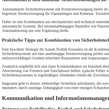
Automatisierte Sicherheitssysteme mit Notstromversorgung bieten im A
begrenzte Stromversorgung für Alarmanlagen und Kameras. Trotzdem 
Daher ist eine Kombination aus mechanischen und technisch unterstü
automatische Systeme. Bei stromunabhängigen Bauteilen wie Panzerrie
Automatisierung nur eine Ergänzung bleibt.
Praktische Tipps zur Kombination von Sicherheitstec
Eine bewährte Strategie für Autark Notfall-Szenarien ist die Kombina
Sicherheitssysteme auf eine unabhängige Stromversorgung prüfen und
mehrzweckfähigen Geräten erleichtert Reparaturen und Anpassungen 
Zusätzlich empfiehlt sich eine klare Kommunikation im Haushalt über 
Absicherung von Fenstern und Anschlüssen helfen, typische Fehler 
Sicherheitssystemen in regelmäßigen Abständen erhöht die Zuverlässig
Insgesamt geht es darum, mehrstufige Sicherheit aufzubauen, die sowo
minimiert, durch unnötige Abhängigkeit von einer einzigen Schutzf
Kommunikation und Informationsmanagem
Nutzung von Notfallradios, Kurbel- und Solarladeger