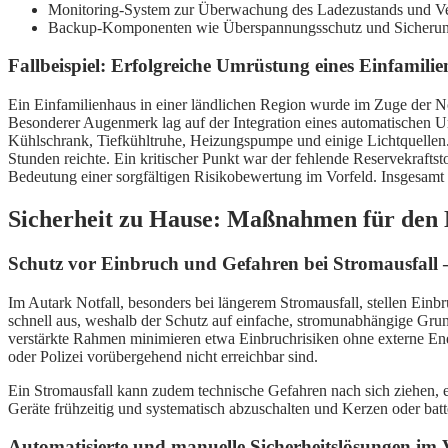
Monitoring-System zur Überwachung des Ladezustands und V
Backup-Komponenten wie Überspannungsschutz und Sicheru
Fallbeispiel: Erfolgreiche Umrüstung eines Einfamil
Ein Einfamilienhaus in einer ländlichen Region wurde im Zuge der N
Besonderer Augenmerk lag auf der Integration eines automatischen Um
Kühlschrank, Tiefkühltruhe, Heizungspumpe und einige Lichtquellen. I
Stunden reichte. Ein kritischer Punkt war der fehlende Reservekrafts
Bedeutung einer sorgfältigen Risikobewertung im Vorfeld. Insgesamt k
Sicherheit zu Hause: Maßnahmen für den N
Schutz vor Einbruch und Gefahren bei Stromausfall –
Im Autark Notfall, besonders bei längerem Stromausfall, stellen Ei
schnell aus, weshalb der Schutz auf einfache, stromunabhängige Grun
verstärkte Rahmen minimieren etwa Einbruchrisiken ohne externe Ene
oder Polizei vorübergehend nicht erreichbar sind.
Ein Stromausfall kann zudem technische Gefahren nach sich ziehen, et
Geräte frühzeitig und systematisch abzuschalten und Kerzen oder bat
Automatisierte und manuelle Sicherheitslösungen im 