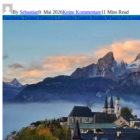
By
Sebastian
9. Mai 2026
Keine Kommentare
11 Mins Read
Facebook
Twitter
Pinterest
LinkedIn
Tumblr
Reddit
WhatsApp
Email