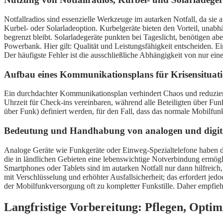
Notfallradios sind essenzielle Werkzeuge im autarken Notfall, da sie
Kurbel- oder Solarladeoption. Kurbelgeräte bieten den Vorteil, unabhä
begrenzt bleibt. Solarladegeräte punkten bei Tageslicht, benötigen ab
Powerbank. Hier gilt: Qualität und Leistungsfähigkeit entscheiden. Ei
Der häufigste Fehler ist die ausschließliche Abhängigkeit von nur ein
Aufbau eines Kommunikationsplans für Krisensituat
Ein durchdachter Kommunikationsplan verhindert Chaos und reduziert
Uhrzeit für Check-ins vereinbaren, während alle Beteiligten über Fu
über Funk) definiert werden, für den Fall, dass das normale Mobilfunkn
Bedeutung und Handhabung von analogen und digit
Analoge Geräte wie Funkgeräte oder Einweg-Spezialtelefone haben d
die in ländlichen Gebieten eine lebenswichtige Notverbindung ermögl
Smartphones oder Tablets sind im autarken Notfall nur dann hilfrei
mit Verschlüsselung und erhöhter Ausfallsicherheit; das erfordert jed
der Mobilfunkversorgung oft zu kompletter Funkstille. Daher empfieh
Langfristige Vorbereitung: Pflegen, Optim