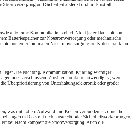
 wie Stromversorgung und Sicherheit abdeckt und im Ernstfall
 sowie autonome Kommunikationsmittel. Nicht jeder Haushalt kann
riertem Batteriespeicher zur Notstromversorgung oder mechanische
sgeräte und einer minimalen Notstromversorgung für Kühlschrank und
hmen liegen. Beleuchtung, Kommunikation, Kühlung wichtiger
nlagen oder verschlossene Zugänge nur dann notwendig ist, wenn
 die Überpriorisierung von Unterhaltungselektronik oder großer
 wollen, was mit hohem Aufwand und Kosten verbunden ist, ohne die
 bei längerem Blackout nicht ausreicht oder Sicherheitsvorkehrungen,
liert bei Nacht komplett die Stromversorgung. Auch die