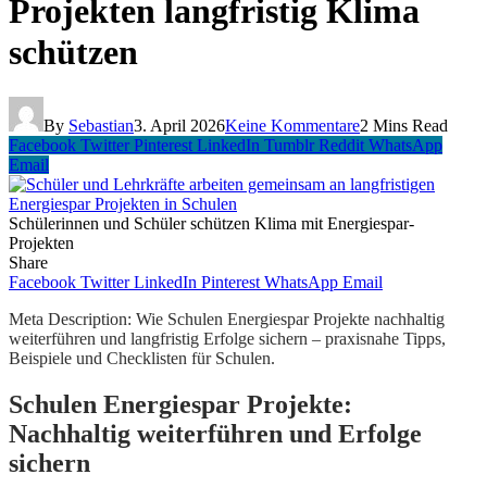
Projekten langfristig Klima
schützen
By
Sebastian
3. April 2026
Keine Kommentare
2 Mins Read
Facebook
Twitter
Pinterest
LinkedIn
Tumblr
Reddit
WhatsApp
Email
Schülerinnen und Schüler schützen Klima mit Energiespar-
Projekten
Share
Facebook
Twitter
LinkedIn
Pinterest
WhatsApp
Email
Meta Description: Wie Schulen Energiespar Projekte nachhaltig
weiterführen und langfristig Erfolge sichern – praxisnahe Tipps,
Beispiele und Checklisten für Schulen.
Schulen Energiespar Projekte:
Nachhaltig weiterführen und Erfolge
sichern