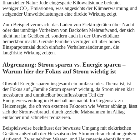
finanzieller Natur: Jede eingesparte Kilowattstunde bedeutet
weniger CO₂-Emissionen, was angesichts der Klimaerwärmung und
steigender Umweltbelastungen eine direkte Wirkung zeigt.
Zum Beispiel verursacht das Laden von Elektrogeräten über Nacht
oder das unnötige Vorheizen von Backöfen Mehraufwand, der sich
nicht nur im Geldbeutel, sondern auch in der Umweltbilanz
bemerkbar macht. Gerade Familien verfügen oft über hohes
Einsparpotenzial durch einfache Verhaltensänderungen, die
langfristig Wirkung zeigen.
Abgrenzung: Strom sparen vs. Energie sparen –
Warum hier der Fokus auf Strom wichtig ist
Obwohl Energie sparen insgesamt ein umfassendes Thema ist, ist
der Fokus auf „Familie Strom sparen“ wichtig, da Strom einen klar
messbaren und unmittelbar beeinflussbaren Teil der
Energieverwendung im Haushalt ausmacht. Im Gegensatz zu
Heizenergie, die oft von externen Faktoren wie Wetter abhängt, lässt
sich der Stromverbrauch durch gezielte Maßnahmen im Alltag
einfacher und schneller reduzieren.
Beispielsweise beeinflusst der bewusste Umgang mit elektrischen
Geräten außerhalb der Heizsaison den Stromverbrauch ohne großen
Aufwand. Zwar gehören Wasser- und Heizenergie ebenfalls zum