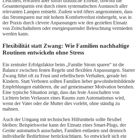
Leuchten, erwarten aber sofort drastische Effekte, obwohl die
Gesamtersparnis erst durch einen systematischen Austausch aller
relevanten Lampen entsteht. Zudem wird öfters angenommen, dass
das Stromsparen nur mit hohem Komfortverlust einhergeht, was in
der Praxis durch clevere Anpassungen wie den gezielten Einsatz
von Zeitschaltuhren oder energiesparender Beleuchtung vermieden
werden kann.
Flexibilität statt Zwang: Wie Familien nachhaltige
Routinen entwickeln ohne Stress
Ein zentraler Erfolgsfaktor beim „Familie Strom sparen“ ist die
Balance zwischen festen Regeln und flexiblen Anpassungen. Starrer
Zwang führt oft zu Frust und rebellischem Verhalten, gerade bei
Kindern. Statt Verboten sollten Familien lieber gewohnheitsbildende
Empfehlungen etablieren, die auf gemeinsamer Motivation beruhen.
Eine typische Situation zeigt, dass das feste Ausschalten von
Lichtern beim Verlassen eines Raums zum Automatismus wird,
wenn der Vater oder die Mutter dies vorlebt, ohne ständig zu
mahnen.
Auch der Umgang mit technischen Hilfsmitteln sollte flexibel
bleiben: Beispielsweise kann der Einsatz eines Smart-Plugs, der
Geräte automatisch ausschaltet, Familien entlasten und dennoch
individuelle Bedürfnisse berücksichtigen. So entwickelt sich ein