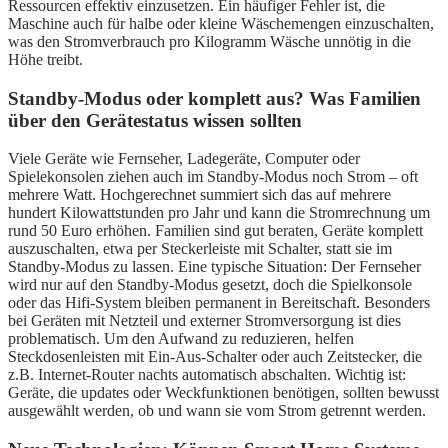
Ressourcen effektiv einzusetzen. Ein häufiger Fehler ist, die
Maschine auch für halbe oder kleine Wäschemengen einzuschalten,
was den Stromverbrauch pro Kilogramm Wäsche unnötig in die
Höhe treibt.
Standby-Modus oder komplett aus? Was Familien
über den Gerätestatus wissen sollten
Viele Geräte wie Fernseher, Ladegeräte, Computer oder
Spielekonsolen ziehen auch im Standby-Modus noch Strom – oft
mehrere Watt. Hochgerechnet summiert sich das auf mehrere
hundert Kilowattstunden pro Jahr und kann die Stromrechnung um
rund 50 Euro erhöhen. Familien sind gut beraten, Geräte komplett
auszuschalten, etwa per Steckerleiste mit Schalter, statt sie im
Standby-Modus zu lassen. Eine typische Situation: Der Fernseher
wird nur auf den Standby-Modus gesetzt, doch die Spielkonsole
oder das Hifi-System bleiben permanent in Bereitschaft. Besonders
bei Geräten mit Netzteil und externer Stromversorgung ist dies
problematisch. Um den Aufwand zu reduzieren, helfen
Steckdosenleisten mit Ein-Aus-Schalter oder auch Zeitstecker, die
z.B. Internet-Router nachts automatisch abschalten. Wichtig ist:
Geräte, die updates oder Weckfunktionen benötigen, sollten bewusst
ausgewählt werden, ob und wann sie vom Strom getrennt werden.