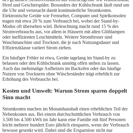
Herd und Geschirrspüler. Besonders der Kühlschrank läuft rund um
die Uhr und verursacht damit kontinuierliche Stromkosten.
Elektronische Geräte wie Fernseher, Computer und Spielkonsolen
tragen mit etwa 20 % zum Verbrauch bei, wobei der Stand-by-
Modus oft übersehen wird. Beleuchtung macht rund 15 % des
Stromverbrauchs aus, vor allem in Häusern mit alten Glühlampen
oder ineffizienten Leuchtmitteln. Weitere Stromfresser sind
Waschmaschine und Trockner, die je nach Nutzungsdauer und
Effizienzklasse variiert Strom ziehen.
Ein häufiger Fehler ist etwa, Geräte tagelang im Stand-by zu
belassen oder den Kühlschrank unnötig offen stehen zu lassen.
Auch das mehrmalige Aufheizen im Backofen oder das häufige
Nutzen von Trocknern ohne Wäscheständer trägt erheblich zur
Erhöhung des Verbrauchs bei.
Kosten und Umwelt: Warum Strom sparen doppelt
Sinn macht
Stromkosten machen im Monatshaushalt einen erheblichen Teil der
Nebenkosten aus. Bei einem durchschnittlichen Verbrauch von
3.500 bis 4.500 kWh im Jahr kann eine Familie mit fünf Personen
leicht mehrere hundert Euro jährlich einsparen, wenn der Verbrauch
bewusst gesenkt wird. Dabei sind die Ersparnisse nicht nur