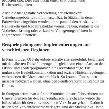
betroffen sind. Dies führt nicht selten zu Protesten und
Rechtsstreitigkeiten.
Auch die mangelhafte Vorbereitung der alternativen
Verkehrsangebote wird oft unterschätzt. In Städten, in denen
Fahrverbote eingeführt wurden, ohne parallel den Ausbau von
Nahverkehr und Radinfrastruktur voranzutreiben, stagnierte die
Verkehrsbelastung oder es kam zu Verlagerungseffekten in
angrenzende Stadtteile.
Beispiele gelungener Implementierungen aus
verschiedenen Regionen
In Paris wurden Öl Fahrverbote schrittweise eingeführt, beginnend
mit den ältesten Dieselfahrzeugen, begleitet von einem Ausbau des
ÖPNV und Förderprogrammen für Elektrofahrzeuge. Die
umfassende Begleitkommunikation und soziale Härtefallregelungen
verbesserten die Akzeptanz erheblich. So konnten Emissionen
messbar reduziert werden, ohne den Pendlerverkehr vollständig zu
lähmen.
In Stuttgart setzte man auf eine Kombination aus Fahrverboten und
Umweltprämien für den Fahrzeugtausch. Gleichzeitig wurde die
Infrastruktur für den emissionsarmen Verkehr ausgebaut. Dadurch
ließen sich Verkehrelemente verlagern, und der Stickoxid-Ausstoß