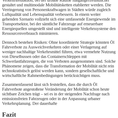
Verkehrsreduktion, bei der urbane Räume fußgängerfreundlicher
gestaltet und multimodale Mobilitätsketten etablierter werden. Die
Verringerung von Personenkraftwagen in Städten würde zugleich
Luftqualität und Lebensqualität verbessern. In einem weiter
gehenden Szenario vollzieht sich eine umfassende Energiewende im
Transportsektor, bei der sämtliche Fahrzeuge auf erneuerbare
Energiequellen umgestellt sind und intelligente Verkehrssysteme den
Ressourcenverbrauch minimieren.
Dennoch bestehen Risiken: Ohne koordinierte Strategie könnten Öl
Fahrverbote zu Ausweichverkehren oder einer Verlagerung auf
weniger nachhaltige Verkehrsmittel führen, etwa vermehrte Nutzung
von Dieselbussen oder das Containerschleppen mit
Schwerlastfahrzeugen, die von Verboten ausgenommen sind. Solche
Phänomene zeigen, dass die Transformation der Mobilität nicht rein
technokratistisch gelöst werden kann, sondern gesellschaftliche und
wirtschaftliche Rahmenbedingungen berücksichtigen muss.
Zusammenfassend lässt sich feststellen, dass die durch Öl
Fahrverbote angestoßene Veränderung der Mobilität schon heute
sichtbare Zeichen trägt – sei es in der steigenden Nachfrage nach
emissionsfreien Fahrzeugen oder in der Anpassung urbaner
Verkehrsplanung. Der dauerhafte
Fazit