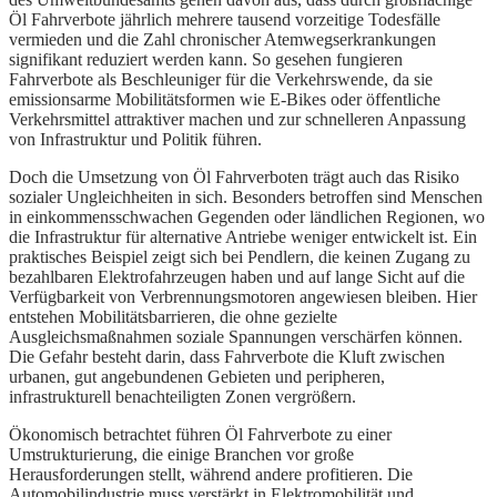
Öl Fahrverbote jährlich mehrere tausend vorzeitige Todesfälle
vermieden und die Zahl chronischer Atemwegserkrankungen
signifikant reduziert werden kann. So gesehen fungieren
Fahrverbote als Beschleuniger für die Verkehrswende, da sie
emissionsarme Mobilitätsformen wie E-Bikes oder öffentliche
Verkehrsmittel attraktiver machen und zur schnelleren Anpassung
von Infrastruktur und Politik führen.
Doch die Umsetzung von Öl Fahrverboten trägt auch das Risiko
sozialer Ungleichheiten in sich. Besonders betroffen sind Menschen
in einkommensschwachen Gegenden oder ländlichen Regionen, wo
die Infrastruktur für alternative Antriebe weniger entwickelt ist. Ein
praktisches Beispiel zeigt sich bei Pendlern, die keinen Zugang zu
bezahlbaren Elektrofahrzeugen haben und auf lange Sicht auf die
Verfügbarkeit von Verbrennungsmotoren angewiesen bleiben. Hier
entstehen Mobilitätsbarrieren, die ohne gezielte
Ausgleichsmaßnahmen soziale Spannungen verschärfen können.
Die Gefahr besteht darin, dass Fahrverbote die Kluft zwischen
urbanen, gut angebundenen Gebieten und peripheren,
infrastrukturell benachteiligten Zonen vergrößern.
Ökonomisch betrachtet führen Öl Fahrverbote zu einer
Umstrukturierung, die einige Branchen vor große
Herausforderungen stellt, während andere profitieren. Die
Automobilindustrie muss verstärkt in Elektromobilität und