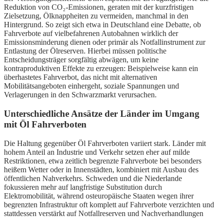
Reduktion von CO₂-Emissionen, geraten mit der kurzfristigen
Zielsetzung, Ölknappheiten zu vermeiden, manchmal in den
Hintergrund. So zeigt sich etwa in Deutschland eine Debatte, ob
Fahrverbote auf vielbefahrenen Autobahnen wirklich der
Emissionsminderung dienen oder primär als Notfallinstrument zur
Entlastung der Ölreserven. Hierbei müssen politische
Entscheidungsträger sorgfältig abwägen, um keine
kontraproduktiven Effekte zu erzeugen: Beispielweise kann ein
überhastetes Fahrverbot, das nicht mit alternativen
Mobilitätsangeboten einhergeht, soziale Spannungen und
Verlagerungen in den Schwarzmarkt verursachen.
Unterschiedliche Ansätze der Länder im Umgang
mit Öl Fahrverboten
Die Haltung gegenüber Öl Fahrverboten variiert stark. Länder mit
hohem Anteil an Industrie und Verkehr setzen eher auf milde
Restriktionen, etwa zeitlich begrenzte Fahrverbote bei besonders
heißem Wetter oder in Innenstädten, kombiniert mit Ausbau des
öffentlichen Nahverkehrs. Schweden und die Niederlande
fokussieren mehr auf langfristige Substitution durch
Elektromobilität, während osteuropäische Staaten wegen ihrer
begrenzten Infrastruktur oft komplett auf Fahrverbote verzichten und
stattdessen verstärkt auf Notfallreserven und Nachverhandlungen