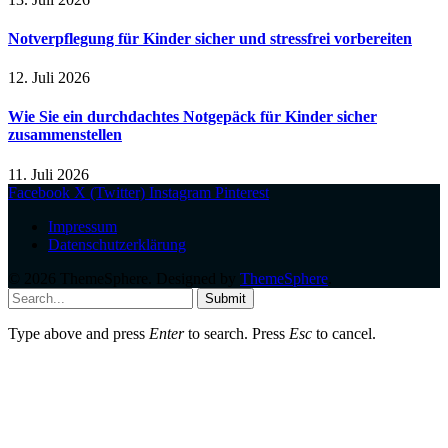
Notverpflegung für Kinder sicher und stressfrei vorbereiten
12. Juli 2026
Wie Sie ein durchdachtes Notgepäck für Kinder sicher
zusammenstellen
11. Juli 2026
Facebook
X (Twitter)
Instagram
Pinterest
Impressum
Datenschutzerklärung
© 2026 ThemeSphere. Designed by
ThemeSphere
.
Submit
Type above and press
Enter
to search. Press
Esc
to cancel.