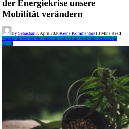
der Energiekrise unsere
Mobilität verändern
By
Sebastian
3. April 2026
Keine Kommentare
13 Mins Read
Facebook
Twitter
Pinterest
LinkedIn
Tumblr
Reddit
WhatsApp
Email