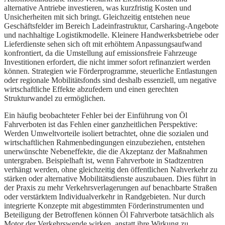
alternative Antriebe investieren, was kurzfristig Kosten und
Unsicherheiten mit sich bringt. Gleichzeitig entstehen neue
Geschäftsfelder im Bereich Ladeinfrastruktur, Carsharing-Angebote
und nachhaltige Logistikmodelle. Kleinere Handwerksbetriebe oder
Lieferdienste sehen sich oft mit erhöhtem Anpassungsaufwand
konfrontiert, da die Umstellung auf emissionsfreie Fahrzeuge
Investitionen erfordert, die nicht immer sofort refinanziert werden
können. Strategien wie Förderprogramme, steuerliche Entlastungen
oder regionale Mobilitätsfonds sind deshalb essenziell, um negative
wirtschaftliche Effekte abzufedern und einen gerechten
Strukturwandel zu ermöglichen.
Ein häufig beobachteter Fehler bei der Einführung von Öl
Fahrverboten ist das Fehlen einer ganzheitlichen Perspektive:
Werden Umweltvorteile isoliert betrachtet, ohne die sozialen und
wirtschaftlichen Rahmenbedingungen einzubeziehen, entstehen
unerwünschte Nebeneffekte, die die Akzeptanz der Maßnahmen
untergraben. Beispielhaft ist, wenn Fahrverbote in Stadtzentren
verhängt werden, ohne gleichzeitig den öffentlichen Nahverkehr zu
stärken oder alternative Mobilitätsdienste auszubauen. Dies führt in
der Praxis zu mehr Verkehrsverlagerungen auf benachbarte Straßen
oder verstärktem Individualverkehr in Randgebieten. Nur durch
integrierte Konzepte mit abgestimmten Förderinstrumenten und
Beteiligung der Betroffenen können Öl Fahrverbote tatsächlich als
Motor der Verkehrswende wirken, anstatt ihre Wirkung zu