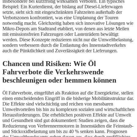
insbesondere bei kurzfristig wirksamen Verboten. Ein typisches
Beispiel: Ein Kurierdienst, der bislang auf Diesel-Lieferwagen
setzte, sieht sich mit eingeschränkten Fahrzeiten außerhalb der
Verbotszonen konfrontiert, was eine Umplanung der Touren
notwendig macht. Gleichzeitig haben sich innovative Lösungen wie
Mikro-Depots am Stadtrand etabliert, von denen aus letzte Meilen
mit emissionsfreien Fahrzeugen oder Lastenrädern bewältigt
werden. Diese Konzepte reduzieren nicht nur die Umweltbelastung,
sondern verbessern durch die Entlastung des Innenstadtverkehrs
auch die Pünktlichkeit und Zuverlässigkeit der Lieferungen.
Chancen und Risiken: Wie Öl
Fahrverbote die Verkehrswende
beschleunigen oder hemmen können
Öl Fahrverbote, eingeführt als Reaktion auf die Energiekrise, stellen
einen entscheidenden Eingriff in die bisherige Mobilitätsstruktur dar.
Die Effekte sind vielschichtig und reichen von messbaren
Umweltvorteilen bis hin zu komplexen sozialen und wirtschaftlichen
Herausforderungen. Die erheblichen positiven Effekte auf Umwelt
und Gesundheit sind gut dokumentiert: Studien zeigen, dass die
Reduzierung von Verbrennermotoren in Innenstädten die Feinstaub-
und Stickoxidbelastung um bis zu 40 % senken kann. Prognosen
des Umweltbundesamts gehen davon aus, dass durch großflächige