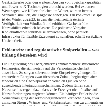
Gaskraftwerke oder den weiteren Ausbau von Speicherkapazitäten
und Power-to-X-Technologien erbracht werden. Bei extremen
Wetterlagen, wie Kälteeinbrüchen im Winter, wurden bereits
Szenarien simuliert, die Engpässe nahelegen. Ein konkretes Beispiel
ist der Winter 2022/23, in dem die gleichzeitige geringe
Verfügbarkeit von Windkraft und erhöhtem Gasbedarf die
Netzstabilität erheblich belastete. Die politische Vorgabe,
Kohlekraftwerke schrittweise abzuschalten, ohne parallele
Infrastruktur für flexible Erzeugung zu schaffen, schafft zusätzliche
Unsicherheit.
Fehlanreize und regulatorische Stolperfallen – was
bislang übersehen wird
Die Regulierung des Energiemarktes enthält mehrere systemische
Fehlanreize, die sich negativ auf die Versorgungssicherheit
auswirken. So sorgen subventionierte Einspeisevergütungen für
erneuerbare Energien zwar für starken Zubau, begünstigen aber
tendenziell eine Überkapazität an volatilen Quellen ohne
ausreichende Integrationsmechanismen. Zudem führen starre
Netzanschlussregeln dazu, dass viele Erzeuger nicht flexibel auf
Netzanforderungen reagieren können. Ein häufiger Fehler ist die
Vernachlässigung der sektorübergreifenden Verflechtungen, etwa
zwischen Strom-, Wärme- und Verkehrsnetzen, was zu ungenutzten