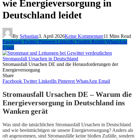
wie Energieversorgung in
Deutschland leidet
By
Sebastian
3. April 2026
Keine Kommentare
11 Mins Read
Facebook
Twitter
Pinterest
LinkedIn
Tumblr
Reddit
WhatsApp
Email
Stromausfall Ursachen DE und die Herausforderungen der
Energieversorgung
Share
Facebook
Twitter
LinkedIn
Pinterest
WhatsApp
Email
Stromausfall Ursachen DE – Warum die
Energieversorgung in Deutschland ins
Wanken gerät
Was sind die tatsächlichen Stromausfall Ursachen in Deutschland
und wie beeinträchtigen sie unsere Energieversorgung? Anders als
oft angenommen, sind Stromausfälle keine bloßen Zufälle, sondern