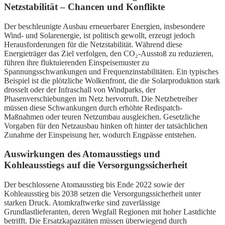
Netzstabilität – Chancen und Konflikte
Der beschleunigte Ausbau erneuerbarer Energien, insbesondere
Wind- und Solarenergie, ist politisch gewollt, erzeugt jedoch
Herausforderungen für die Netzstabilität. Während diese
Energieträger das Ziel verfolgen, den CO₂-Ausstoß zu reduzieren,
führen ihre fluktuierenden Einspeisemuster zu
Spannungsschwankungen und Frequenzinstabilitäten. Ein typisches
Beispiel ist die plötzliche Wolkenfront, die die Solarproduktion stark
drosselt oder der Infraschall von Windparks, der
Phasenverschiebungen im Netz hervorruft. Die Netzbetreiber
müssen diese Schwankungen durch erhöhte Redispatch-
Maßnahmen oder teuren Netzumbau ausgleichen. Gesetzliche
Vorgaben für den Netzausbau hinken oft hinter der tatsächlichen
Zunahme der Einspeisung her, wodurch Engpässe entstehen.
Auswirkungen des Atomausstiegs und
Kohleausstiegs auf die Versorgungssicherheit
Der beschlossene Atomausstieg bis Ende 2022 sowie der
Kohleausstieg bis 2038 setzen die Versorgungssicherheit unter
starken Druck. Atomkraftwerke sind zuverlässige
Grundlastlieferanten, deren Wegfall Regionen mit hoher Lastdichte
betrifft. Die Ersatzkapazitäten müssen überwiegend durch