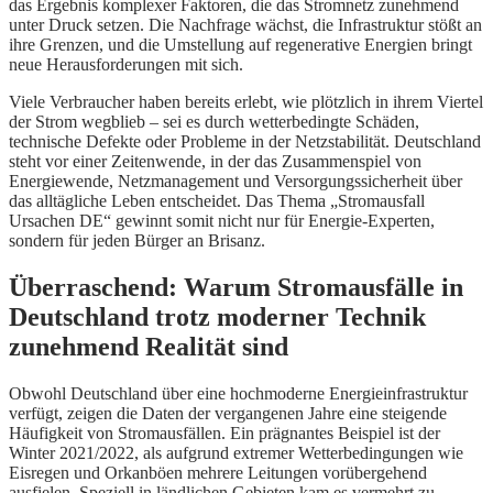
das Ergebnis komplexer Faktoren, die das Stromnetz zunehmend
unter Druck setzen. Die Nachfrage wächst, die Infrastruktur stößt an
ihre Grenzen, und die Umstellung auf regenerative Energien bringt
neue Herausforderungen mit sich.
Viele Verbraucher haben bereits erlebt, wie plötzlich in ihrem Viertel
der Strom wegblieb – sei es durch wetterbedingte Schäden,
technische Defekte oder Probleme in der Netzstabilität. Deutschland
steht vor einer Zeitenwende, in der das Zusammenspiel von
Energiewende, Netzmanagement und Versorgungssicherheit über
das alltägliche Leben entscheidet. Das Thema „Stromausfall
Ursachen DE“ gewinnt somit nicht nur für Energie-Experten,
sondern für jeden Bürger an Brisanz.
Überraschend: Warum Stromausfälle in
Deutschland trotz moderner Technik
zunehmend Realität sind
Obwohl Deutschland über eine hochmoderne Energieinfrastruktur
verfügt, zeigen die Daten der vergangenen Jahre eine steigende
Häufigkeit von Stromausfällen. Ein prägnantes Beispiel ist der
Winter 2021/2022, als aufgrund extremer Wetterbedingungen wie
Eisregen und Orkanböen mehrere Leitungen vorübergehend
ausfielen. Speziell in ländlichen Gebieten kam es vermehrt zu