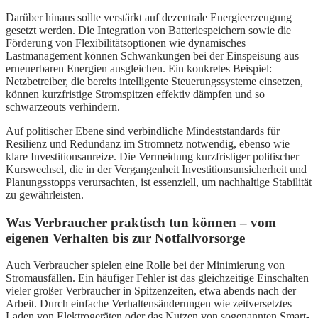
Darüber hinaus sollte verstärkt auf dezentrale Energieerzeugung
gesetzt werden. Die Integration von Batteriespeichern sowie die
Förderung von Flexibilitätsoptionen wie dynamisches
Lastmanagement können Schwankungen bei der Einspeisung aus
erneuerbaren Energien ausgleichen. Ein konkretes Beispiel:
Netzbetreiber, die bereits intelligente Steuerungssysteme einsetzen,
können kurzfristige Stromspitzen effektiv dämpfen und so
schwarzeouts verhindern.
Auf politischer Ebene sind verbindliche Mindeststandards für
Resilienz und Redundanz im Stromnetz notwendig, ebenso wie
klare Investitionsanreize. Die Vermeidung kurzfristiger politischer
Kurswechsel, die in der Vergangenheit Investitionsunsicherheit und
Planungsstopps verursachten, ist essenziell, um nachhaltige Stabilität
zu gewährleisten.
Was Verbraucher praktisch tun können – vom
eigenen Verhalten bis zur Notfallvorsorge
Auch Verbraucher spielen eine Rolle bei der Minimierung von
Stromausfällen. Ein häufiger Fehler ist das gleichzeitige Einschalten
vieler großer Verbraucher in Spitzenzeiten, etwa abends nach der
Arbeit. Durch einfache Verhaltensänderungen wie zeitversetztes
Laden von Elektrogeräten oder das Nutzen von sogenannten Smart-