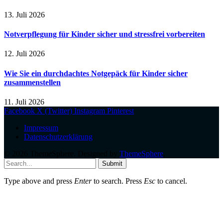
13. Juli 2026
Notverpflegung für Kinder sicher und stressfrei vorbereiten
12. Juli 2026
Wie Sie ein durchdachtes Notgepäck für Kinder sicher
zusammenstellen
11. Juli 2026
Facebook
X (Twitter)
Instagram
Pinterest
Impressum
Datenschutzerklärung
© 2026 ThemeSphere. Designed by
ThemeSphere
.
Submit
Type above and press
Enter
to search. Press
Esc
to cancel.