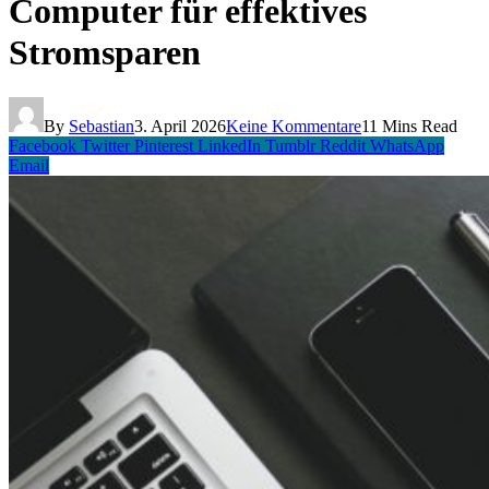
Computer für effektives
Stromsparen
By
Sebastian
3. April 2026
Keine Kommentare
11 Mins Read
Facebook
Twitter
Pinterest
LinkedIn
Tumblr
Reddit
WhatsApp
Email