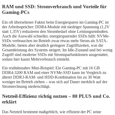
RAM und SSD: Stromverbrauch und Vorteile für
Gaming-PCs
Ein oft übersehener Faktor beim Energiesparen im Gaming-PC ist
der Arbeitsspeicher: DDR4-Module mit niedriger Spannung (1,2V
statt 1,35V) reduzieren den Strombedarf ohne Leistungseinbußen.
Auch die Auswahl schneller, energiesparender SSDs hilft: NVMe-
SSDs verbrauchen im Betrieb zwar etwas mehr Strom als SATA-
Modelle, bieten aber deutlich geringere Zugriffszeiten, was die
Gesamtleistung des Systems steigert. Im Idle-Zustand und bei wenig
Zugriff sind moderne SSDs mit Stromsparfunktionen ausgestattet,
sodass hier kaum Mehrverbrauch entsteht.
Ein realitätsnahes Mini-Beispiel: Ein Gaming-PC mit 16 GB
DDR4-3200 RAM und einer NVMe-SSD kann im Vergleich zu
älterer DDR3-RAM- und HDD-Kombination bis zu 30 Watt
weniger im Betrieb ziehen – was sich auf Dauer merklich auf der
Stromrechnung niederschlägt.
Netzteil-Effizienz richtig nutzen – 80 PLUS und Co.
erklärt
Das Netzteil bestimmt maßgeblich, wie effizient der PC seine