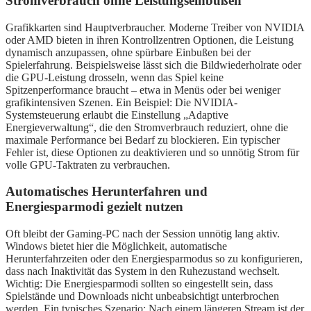
Stromverbrauch ohne Leistungseinbußen
Grafikkarten sind Hauptverbraucher. Moderne Treiber von NVIDIA
oder AMD bieten in ihren Kontrollzentren Optionen, die Leistung
dynamisch anzupassen, ohne spürbare Einbußen bei der
Spielerfahrung. Beispielsweise lässt sich die Bildwiederholrate oder
die GPU-Leistung drosseln, wenn das Spiel keine
Spitzenperformance braucht – etwa in Menüs oder bei weniger
grafikintensiven Szenen. Ein Beispiel: Die NVIDIA-
Systemsteuerung erlaubt die Einstellung „Adaptive
Energieverwaltung“, die den Stromverbrauch reduziert, ohne die
maximale Performance bei Bedarf zu blockieren. Ein typischer
Fehler ist, diese Optionen zu deaktivieren und so unnötig Strom für
volle GPU-Taktraten zu verbrauchen.
Automatisches Herunterfahren und
Energiesparmodi gezielt nutzen
Oft bleibt der Gaming-PC nach der Session unnötig lang aktiv.
Windows bietet hier die Möglichkeit, automatische
Herunterfahrzeiten oder den Energiesparmodus so zu konfigurieren,
dass nach Inaktivität das System in den Ruhezustand wechselt.
Wichtig: Die Energiesparmodi sollten so eingestellt sein, dass
Spielstände und Downloads nicht unbeabsichtigt unterbrochen
werden. Ein typisches Szenario: Nach einem längeren Stream ist der