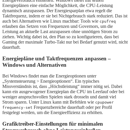
Energieverbrauch entstehen. Windows bietet mit seinen
Energieplänen eine einfache Möglichkeit, die CPU-Leistung
dynamisch anzupassen. Der Energiesparplan etwa regelt die
Taktfrequenz, indem er sie bei Nichtgebrauch stark reduziert. Das ist
auch bei Alternativen wie Linux machbar: Tools wie
cpufreq
erlauben das Setzen von Frequenzen und Governors, um die
Leistung an aktuelle Last anzupassen ohne unnötigen Strom zu
ziehen. Wichtig dabei ist, den Plan so zu konfigurieren, dass bei
Gaming der maximale Turbo-Takt nur bei Bedarf genutzt wird, nicht
dauerhaft.
Energiepläne und Taktfrequenzen anpassen –
Windows und Alternativen
Bei Windows findet man die Energieoptionen unter
„Systemsteuerung > Energieoptionen“. Ein typisches
Missverständnis ist, dass „Höchstleistung“ immer nötig sei. Dabei
kann ein ausgewogener Energieplan die CPU im Leerlauf oder bei
weniger anspruchsvollen Spielen stark drosseln und damit viel
Strom sparen. Unter Linux kann mit Befehlen wie
cpupower
Frequenzbereiche dauerhaft oder per Profil
frequency-set
festgelegt werden, um die Energieeffizienz zu erhöhen.
Grafiktreiber-Einstellungen für minimalen