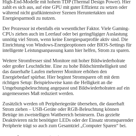
High-End-Modelle mit hohem TDP (Thermal Design Power). Hier
zahlt es sich aus, auf eine GPU mit guter Effizienz zu setzen oder
während nicht grafikintensiver Szenen Heruntertakten und
Energiesparmodi zu nutzen.
Der Prozessor ist ebenfalls ein wesentlicher Faktor. Viele Gaming-
CPUs ziehen auch im Leerlauf oder bei geringfügiger Auslastung
unnötig viel Strom, wenn keine Energiesparprofile aktiv sind. Die
Einrichtung von Windows-Energieoptionen oder BIOS-Settings für
intelligente Leistungsanpassung kann hier helfen, Strom zu sparen.
Weitere Stromfresser sind Monitore mit hoher Bildwiederholrate
oder großer Leuchtdichte. Eine zu hohe Bildschirmhelligkeit und
das dauerhafte Laufen mehrerer Monitore erhöhen den
Energiebedarf spürbar. Hier beginnt Stromsparen oft mit dem
richtigen Setup: Beispielsweise kann die Helligkeit an die
Umgebungsbeleuchtung angepasst und Bildwiederholraten auf ein
angemessenes Maß reduziert werden.
Zusätzlich werden oft Peripheriegeräte übersehen, die dauerhaft
Strom ziehen – USB-Geräte oder RGB-Beleuchtung können
Beträge im zweistelligen Wattbereich beisteuern. Das gezielte
Deaktivieren nicht benötigter LEDs oder der Einsatz stromsparender
Peripherie trägt so auch zum Gesamtziel „Computer Sparen“ bei.