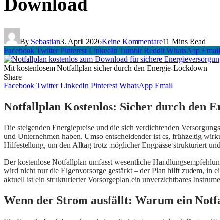
Download
By
Sebastian
3. April 2026
Keine Kommentare
11 Mins Read
Facebook
Twitter
Pinterest
LinkedIn
Tumblr
Reddit
WhatsApp
Email
Mit kostenlosem Notfallplan sicher durch den Energie-Lockdown
Share
Facebook
Twitter
LinkedIn
Pinterest
WhatsApp
Email
Notfallplan Kostenlos: Sicher durch den 
Die steigenden Energiepreise und die sich verdichtenden Versorgun
und Unternehmen haben. Umso entscheidender ist es, frühzeitig wirku
Hilfestellung, um den Alltag trotz möglicher Engpässe strukturiert und
Der kostenlose Notfallplan umfasst wesentliche Handlungsempfehlung
wird nicht nur die Eigenvorsorge gestärkt – der Plan hilft zudem, i
aktuell ist ein strukturierter Vorsorgeplan ein unverzichtbares Instrum
Wenn der Strom ausfällt: Warum ein Notfal