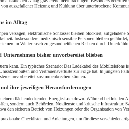
omausfälle den Alltag gravierend beeinträchtigen. Besonders betroffen
chen von ausgefallener Heizung und Kühlung über unterbrochene Kommuni
s im Alltag
en versagen, elektronische Schlösser bleiben blockiert, aufgeladene 
nkelheit. Insbesondere medizinisch sensible Personen bleiben gefährd
stemen im Winter rasch zu gesundheitlichen Risiken durch Unterkühlu
 Unternehmen bisher unvorbereitet blieben
dauern kann. Ein typisches Szenario: Das Ladekabel des Mobiltelefons 
msatzeinbußen und Vertrauensverluste zur Folge hat. In jüngsten Fäl
 Systeme unvorbereitet zusammenbrechen können.
und ihre jeweiligen Herausforderungen
von einem flächendeckenden Energie-Lockdown. Während bei lokalen Aus
ffen, sondern auch Behörden, Notdienste und kritische Infrastruktur. 
etwa den sicheren Betrieb von Heizungen oder die Organisation von Ve
raxisnahe Checklisten und Anleitungen, um für diese verschiedenartig