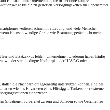
 sind Haushalte und Unternehmen, die bisher ohne konkrete
kationswege bis hin zu gestörten Versorgungsketten für Lebensmittel
Smartphones verlieren schnell ihre Ladung, und viele Menschen
et, wenn lebensnotwendige Geräte wie Beatmungsgeräte nicht mehr
ng.
ist leer und Ersatzakkus fehlen. Unternehmen wiederum haben häufig
len, wie der streikbedingte Notfahrplan der HAVAG oder
fällen die Nachbarn oft gegenseitig unterstützen können, sind bei
Szenarien wie das Havarieren eines Flüssiggas-Tankers oder extreme
rsorgungsstationen einbeziehen.
en Situationen vorbereitet zu sein und Schäden sowie Gefahren zu