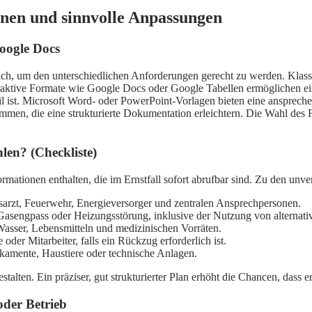
onen und sinnvolle Anpassungen
oogle Docs
ich, um den unterschiedlichen Anforderungen gerecht zu werden. Klassi
nteraktive Formate wie Google Docs oder Google Tabellen ermöglichen
il ist. Microsoft Word- oder PowerPoint-Vorlagen bieten eine ansprech
en, die eine strukturierte Dokumentation erleichtern. Die Wahl des F
.
hlen? (Checkliste)
rmationen enthalten, die im Ernstfall sofort abrufbar sind. Zu den unve
rzt, Feuerwehr, Energieversorger und zentralen Ansprechpersonen.
 Gasengpass oder Heizungsstörung, inklusive der Nutzung von alternati
asser, Lebensmitteln und medizinischen Vorräten.
der Mitarbeiter, falls ein Rückzug erforderlich ist.
kamente, Haustiere oder technische Anlagen.
stalten. Ein präziser, gut strukturierter Plan erhöht die Chancen, dass 
oder Betrieb