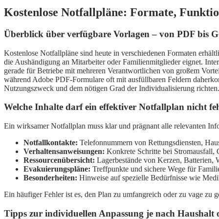
Kostenlose Notfallpläne: Formate, Funkti
Überblick über verfügbare Vorlagen – von PDF bis G
Kostenlose Notfallpläne sind heute in verschiedenen Formaten erhältl
die Aushändigung an Mitarbeiter oder Familienmitglieder eignet. I
gerade für Betriebe mit mehreren Verantwortlichen von großem Vorte
während Adobe PDF-Formulare oft mit ausfüllbaren Feldern daherkomm
Nutzungszweck und dem nötigen Grad der Individualisierung richten
Welche Inhalte darf ein effektiver Notfallplan nicht fe
Ein wirksamer Notfallplan muss klar und prägnant alle relevanten Info
Notfallkontakte:
Telefonnummern von Rettungsdiensten, Hausa
Verhaltensanweisungen:
Konkrete Schritte bei Stromausfall,
Ressourcenübersicht:
Lagerbestände von Kerzen, Batterien, W
Evakuierungspläne:
Treffpunkte und sichere Wege für Familie o
Besonderheiten:
Hinweise auf spezielle Bedürfnisse wie Medi
Ein häufiger Fehler ist es, den Plan zu umfangreich oder zu vage zu ge
Tipps zur individuellen Anpassung je nach Haushalt 