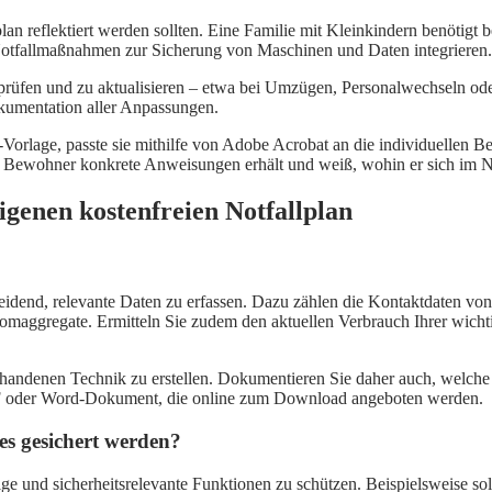
an reflektiert werden sollten. Eine Familie mit Kleinkindern benötigt 
 Notfallmaßnahmen zur Sicherung von Maschinen und Daten integrieren.
rprüfen und zu aktualisieren – etwa bei Umzügen, Personalwechseln ode
Dokumentation aller Anpassungen.
Vorlage, passte sie mithilfe von Adobe Acrobat an die individuellen Bes
eder Bewohner konkrete Anweisungen erhält und weiß, wohin er sich im 
 eigenen kostenfreien Notfallplan
scheidend, relevante Daten zu erfassen. Dazu zählen die Kontaktdaten 
romaggregate. Ermitteln Sie zudem den aktuellen Verbrauch Ihrer wichti
vorhandenen Technik zu erstellen. Dokumentieren Sie daher auch, welche 
PDF oder Word-Dokument, die online zum Download angeboten werden.
tes gesichert werden?
ge und sicherheitsrelevante Funktionen zu schützen. Beispielsweise s