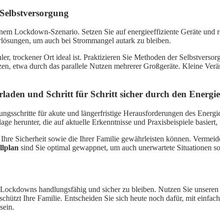
 Selbstversorgung
nem Lockdown-Szenario. Setzen Sie auf energieeffiziente Geräte und 
rlösungen, um auch bei Strommangel autark zu bleiben.
ler, trockener Ort ideal ist. Praktizieren Sie Methoden der Selbstver
zen, etwa durch das parallele Nutzen mehrerer Großgeräte. Kleine Ve
rladen und Schritt für Schritt sicher durch den Ener
ungsschritte für akute und längerfristige Herausforderungen des Energi
e herunter, die auf aktuelle Erkenntnisse und Praxisbeispiele basiert, 
nd Ihre Sicherheit sowie die Ihrer Familie gewährleisten können. Vermei
llplan
sind Sie optimal gewappnet, um auch unerwartete Situationen s
ie-Lockdowns handlungsfähig und sicher zu bleiben. Nutzen Sie unsere
schützt Ihre Familie. Entscheiden Sie sich heute noch dafür, mit einf
sein.