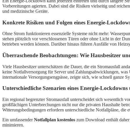
Ein Energie-Lockdown kann jederzeit eintreten und durch längere Str
Vorbereitungen agierten. Dabei sind die Risiken vielseitig und rei
und medizinische Geräte.
Konkrete Risiken und Folgen eines Energie-Lockdown
Ohne Strom funktionieren essenzielle Systeme nicht mehr: Wasserpump
stehen plötzlich vor verschlossenen Türen oder ohne Licht in der Du
betrieben werden können. Darüber hinaus führen Ausfälle von Heizsy
Überraschende Beobachtungen: Wie Hausbesitzer und
Viele Hausbesitzer unterschätzen die Dauer, die ein Stromausfall an
keine Notfallversorgung für Server und Zahlungsabwicklungen, was U
internationale Versorgungsengpässe, zeigte sich, wie schnell ganze
Unterschiedliche Szenarien eines Energie-Lockdowns 
Ein regional begrenzter Stromausfall unterscheidet sich wesentlich 
großflächigen Unterbrechungen nicht nur die privaten Haushalte betro
Witterungsbedingungen erfordern unterschiedliche Notfallpläne, die 
Ein umfassender
Notfallplan kostenlos
zum Download enthält daher p
minimieren.