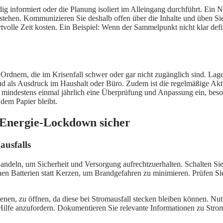
dig informiert oder die Planung isoliert im Alleingang durchführt. Ein
rstehen. Kommunizieren Sie deshalb offen über die Inhalte und üben Si
rtvolle Zeit kosten. Ein Beispiel: Wenn der Sammelpunkt nicht klar def
 Ordnern, die im Krisenfall schwer oder gar nicht zugänglich sind. Lage
und als Ausdruck im Haushalt oder Büro. Zudem ist die regelmäßige Ak
e mindestens einmal jährlich eine Überprüfung und Anpassung ein, be
 dem Papier bleibt.
n Energie-Lockdown sicher
ausfalls
Handeln, um Sicherheit und Versorgung aufrechtzuerhalten. Schalten Si
n Batterien statt Kerzen, um Brandgefahren zu minimieren. Prüfen Sie,
enen, zu öffnen, da diese bei Stromausfall stecken bleiben können. N
Hilfe anzufordern. Dokumentieren Sie relevante Informationen zu Str