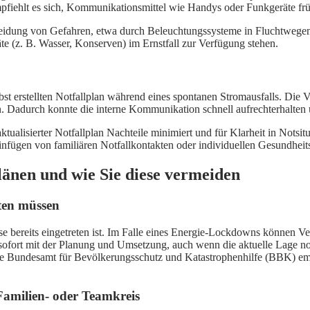
pfiehlt es sich, Kommunikationsmittel wie Handys oder Funkgeräte früh
idung von Gefahren, etwa durch Beleuchtungssysteme in Fluchtwegen 
te (z. B. Wasser, Konserven) im Ernstfall zur Verfügung stehen.
st erstellten Notfallplan während eines spontanen Stromausfalls. Die V
n. Dadurch konnte die interne Kommunikation schnell aufrechterhalten 
ktualisierter Notfallplan Nachteile minimiert und für Klarheit in Notsit
nfügen von familiären Notfallkontakten oder individuellen Gesundheit
änen und wie Sie diese vermeiden
ten müssen
 Krise bereits eingetreten ist. Im Falle eines Energie-Lockdowns könne
 sofort mit der Planung und Umsetzung, auch wenn die aktuelle Lage noc
 Bundesamt für Bevölkerungsschutz und Katastrophenhilfe (BBK) empfi
amilien- oder Teamkreis