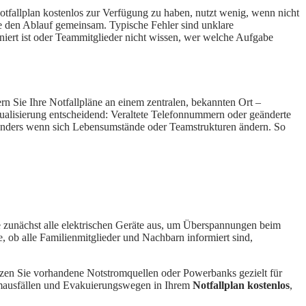
 Notfallplan kostenlos zur Verfügung zu haben, nutzt wenig, wenn nicht
e den Ablauf gemeinsam. Typische Fehler sind unklare
iniert ist oder Teammitglieder nicht wissen, wer welche Aufgabe
rn Sie Ihre Notfallpläne an einem zentralen, bekannten Ort –
tualisierung entscheidend: Veraltete Telefonnummern oder geänderte
sonders wenn sich Lebensumstände oder Teamstrukturen ändern. So
e zunächst alle elektrischen Geräte aus, um Überspannungen beim
 ob alle Familienmitglieder und Nachbarn informiert sind,
utzen Sie vorhandene Notstromquellen oder Powerbanks gezielt für
omausfällen und Evakuierungswegen in Ihrem
Notfallplan kostenlos
,