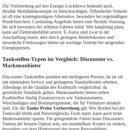
Die Vorbereitung auf den Energie-Lockdown bedeutet auch,
flexible Mobilitätskonzepte zu berücksichtigen. Öffentlicher Verkehr
ist oft eine kostengünstigere Alternative, besonders bei regelmäßigen
Pendelstrecken. Carsharing-Angebote bieten eine flexible Nutzung,
die sich besonders bei seltenen Fahrten lohnt. Wer langfristig plant,
kann auf Elektromobilität setzen: E-Autos sind zwar in der
Anschaffung teurer, aber durch geringere Betriebskosten und
steuerliche Förderungen bieten sie wichtige Vorteile bei steigenden
Energiepreisen.
Tankstellen-Typen im Vergleich: Discounter vs.
Markenanbieter
Discounter-Tankstellen punkten mit niedrigeren Preisen, da sie oft
mit minimalem Service und geringeren Standortkosten arbeiten.
Allerdings ist die Qualität des Kraftstoffs vergleichbar, da
gesetzliche Standards gelten. Markenanbieter bieten neben
Kraftstoffen häufig Zusatzservices wie Tankautomaten,
Waschanlagen und Bonusprogramme, die für Vielnutzer attraktiv
sind. Für die
Tanke Preise Vorbereitung
gilt: Wer flexibel bei der
Tankwahl bleibt und Preisvergleichs-Tools nutzt, kann auch beim
Markenanbieter sparen. Für gelegentliche Fahrer kann Discounter-
Tanken die bessere Option sein, um unmittelbare Kosten zu senken,
besonders vor dem Hintergrund der neuen Preisstabilitäts-