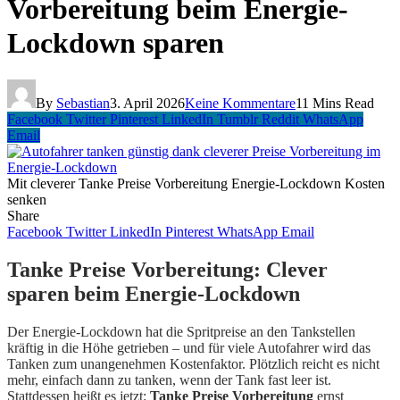
Vorbereitung beim Energie-
Lockdown sparen
By
Sebastian
3. April 2026
Keine Kommentare
11 Mins Read
Facebook
Twitter
Pinterest
LinkedIn
Tumblr
Reddit
WhatsApp
Email
Mit cleverer Tanke Preise Vorbereitung Energie-Lockdown Kosten
senken
Share
Facebook
Twitter
LinkedIn
Pinterest
WhatsApp
Email
Tanke Preise Vorbereitung: Clever
sparen beim Energie-Lockdown
Der Energie-Lockdown hat die Spritpreise an den Tankstellen
kräftig in die Höhe getrieben – und für viele Autofahrer wird das
Tanken zum unangenehmen Kostenfaktor. Plötzlich reicht es nicht
mehr, einfach dann zu tanken, wenn der Tank fast leer ist.
Stattdessen heißt es jetzt:
Tanke Preise Vorbereitung
ernst