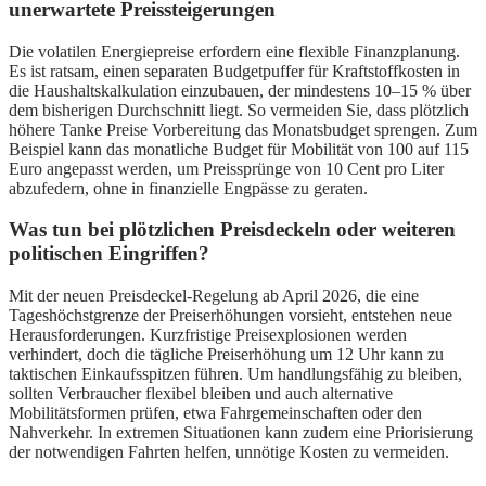
unerwartete Preissteigerungen
Die volatilen Energiepreise erfordern eine flexible Finanzplanung.
Es ist ratsam, einen separaten Budgetpuffer für Kraftstoffkosten in
die Haushaltskalkulation einzubauen, der mindestens 10–15 % über
dem bisherigen Durchschnitt liegt. So vermeiden Sie, dass plötzlich
höhere Tanke Preise Vorbereitung das Monatsbudget sprengen. Zum
Beispiel kann das monatliche Budget für Mobilität von 100 auf 115
Euro angepasst werden, um Preissprünge von 10 Cent pro Liter
abzufedern, ohne in finanzielle Engpässe zu geraten.
Was tun bei plötzlichen Preisdeckeln oder weiteren
politischen Eingriffen?
Mit der neuen Preisdeckel-Regelung ab April 2026, die eine
Tageshöchstgrenze der Preiserhöhungen vorsieht, entstehen neue
Herausforderungen. Kurzfristige Preisexplosionen werden
verhindert, doch die tägliche Preiserhöhung um 12 Uhr kann zu
taktischen Einkaufsspitzen führen. Um handlungsfähig zu bleiben,
sollten Verbraucher flexibel bleiben und auch alternative
Mobilitätsformen prüfen, etwa Fahrgemeinschaften oder den
Nahverkehr. In extremen Situationen kann zudem eine Priorisierung
der notwendigen Fahrten helfen, unnötige Kosten zu vermeiden.