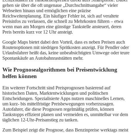
gehen sie über die oft ungenaue „Durchschnittsangabe“ vieler
Webseiten hinaus und ermöglichen eine präzise
Reichweitenplanung. Ein häufiger Fehler ist, sich auf veraltete
Preisinfos zu verlassen, die schnell zu Mehrkosten führen – etwa
wenn man am Morgen eine günstige Tankstelle ansteuert, deren
Preis bereits kurz vor 12 Uhr ansteigt.
Google Maps bietet dabei den Vorteil, dass es neben Preisen auch
Routenoptionen mit niedrigen Spritkosten anzeigt. Für Pendler oder
Urlaubsfahrer heißt das, keine unbeabsichtigten Umwege oder teure
Spontankäufe an Autobahnraststätten mehr.
Wie Prognosealgorithmen bei Preisentwicklung
helfen können
Ein weiterer Fortschritt sind Preisprognosen basierend auf
historischen Daten, Marktentwicklungen und politischen
Entscheidungen. Spezialisierte Apps nutzen maschinelles Lernen,
um kurz- bis mittelfristige Preisbewegungen vorherzusagen.
Autofahrer, die diese Prognosen regelmäßig prüfen, können
Tankstopps effizient planen und vermeiden es, unmittelbar vor dem
täglichen 12-Uhr-Preisanstieg zu tanken.
Zum Beispiel zeigt die Prognose, dass Benzinpreise werktags meist