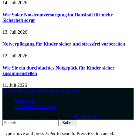
14. Juli 2026
Wie Solar Notstromversorgung im Haushalt für mehr
Sicherheit sorgt
13. Juli 2026
Notverpflegung für Kinder sicher und stressfrei vorbereiten
12. Juli 2026
Wie Sie ein durchdachtes Notgepäck für Kinder sicher
zusammenstellen
11. Juli 2026
Facebook
X (Twitter)
Instagram
Pinterest
Impressum
Datenschutzerklärung
© 2026 ThemeSphere. Designed by
ThemeSphere
.
Submit
Type above and press
Enter
to search. Press
Esc
to cancel.