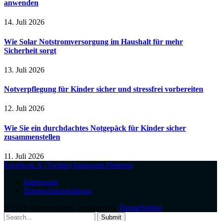
anwenden
14. Juli 2026
Wie Solar Notstromversorgung im Haushalt für mehr
Sicherheit sorgt
13. Juli 2026
Notverpflegung für Kinder sicher und stressfrei vorbereiten
12. Juli 2026
Wie Sie ein durchdachtes Notgepäck für Kinder sicher
zusammenstellen
11. Juli 2026
Facebook
X (Twitter)
Instagram
Pinterest
Impressum
Datenschutzerklärung
© 2026 ThemeSphere. Designed by
ThemeSphere
.
Submit