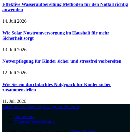
Effektive Wasseraufbereitung Methoden für den Notfall richtig
anwenden
14. Juli 2026
Wie Solar Notstromversorgung im Haushalt für mehr
Sicherheit sorgt
13. Juli 2026
Notverpflegung für Kinder sicher und stressfrei vorbereiten
12. Juli 2026
Wie Sie ein durchdachtes Notgepäck für Kinder sicher
zusammenstellen
11. Juli 2026
Facebook
X (Twitter)
Instagram
Pinterest
Impressum
Datenschutzerklärung
© 2026 ThemeSphere. Designed by
ThemeSphere
.