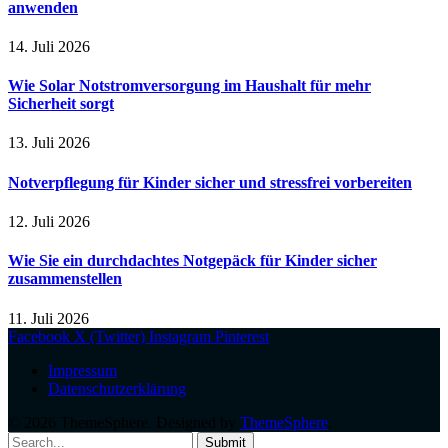
anwenden
14. Juli 2026
Wie Solar Notstromversorgung im Haushalt für mehr
Sicherheit sorgt
13. Juli 2026
Notverpflegung für Kinder sicher und stressfrei vorbereiten
12. Juli 2026
Wie Sie ein durchdachtes Notgepäck für Kinder sicher
zusammenstellen
11. Juli 2026
Facebook
X (Twitter)
Instagram
Pinterest
Impressum
Datenschutzerklärung
© 2026 ThemeSphere. Designed by
ThemeSphere
.
Submit