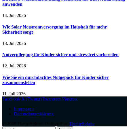
anwenden
14. Juli 2026
Wie Solar Notstromversorgung im Haushalt für mehr
Sicherheit sorgt
13. Juli 2026
Notverpflegung für Kinder sicher und stressfrei vorbereiten
12. Juli 2026
Wie Sie ein durchdachtes Notgepäck für Kinder sicher
zusammenstellen
11. Juli 2026
Facebook
X (Twitter)
Instagram
Pinterest
Impressum
Datenschutzerklärung
© 2026 ThemeSphere. Designed by
ThemeSphere
.