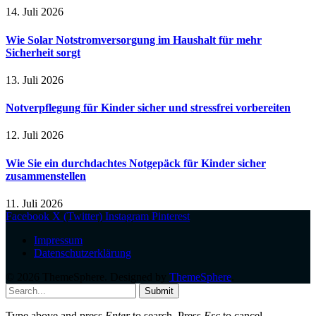
14. Juli 2026
Wie Solar Notstromversorgung im Haushalt für mehr
Sicherheit sorgt
13. Juli 2026
Notverpflegung für Kinder sicher und stressfrei vorbereiten
12. Juli 2026
Wie Sie ein durchdachtes Notgepäck für Kinder sicher
zusammenstellen
11. Juli 2026
Facebook
X (Twitter)
Instagram
Pinterest
Impressum
Datenschutzerklärung
© 2026 ThemeSphere. Designed by
ThemeSphere
.
Submit
Type above and press
Enter
to search. Press
Esc
to cancel.