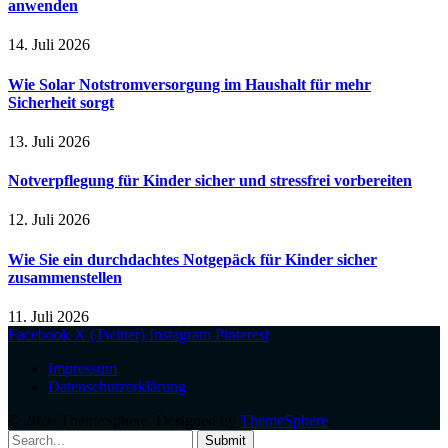
anwenden
14. Juli 2026
Wie Solar Notstromversorgung im Haushalt für mehr
Sicherheit sorgt
13. Juli 2026
Notverpflegung für Kinder sicher und stressfrei vorbereiten
12. Juli 2026
Wie Sie ein durchdachtes Notgepäck für Kinder sicher
zusammenstellen
11. Juli 2026
Facebook
X (Twitter)
Instagram
Pinterest
Impressum
Datenschutzerklärung
© 2026 ThemeSphere. Designed by
ThemeSphere
.
Submit