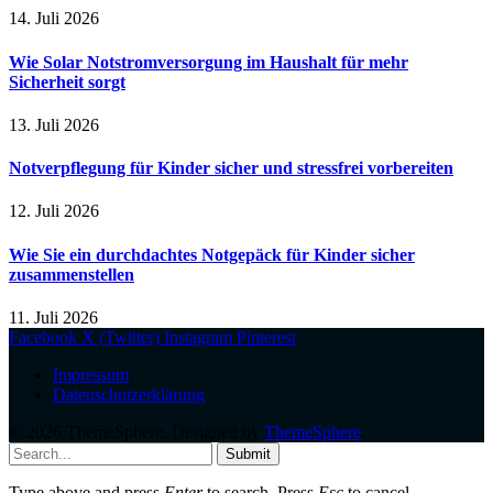
14. Juli 2026
Wie Solar Notstromversorgung im Haushalt für mehr
Sicherheit sorgt
13. Juli 2026
Notverpflegung für Kinder sicher und stressfrei vorbereiten
12. Juli 2026
Wie Sie ein durchdachtes Notgepäck für Kinder sicher
zusammenstellen
11. Juli 2026
Facebook
X (Twitter)
Instagram
Pinterest
Impressum
Datenschutzerklärung
© 2026 ThemeSphere. Designed by
ThemeSphere
.
Submit
Type above and press
Enter
to search. Press
Esc
to cancel.