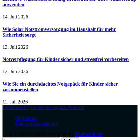
anwenden
14. Juli 2026
Wie Solar Notstromversorgung im Haushalt für mehr
Sicherheit sorgt
13. Juli 2026
Notverpflegung für Kinder sicher und stressfrei vorbereiten
12. Juli 2026
Wie Sie ein durchdachtes Notgepäck für Kinder sicher
zusammenstellen
11. Juli 2026
Facebook
X (Twitter)
Instagram
Pinterest
Impressum
Datenschutzerklärung
© 2026 ThemeSphere. Designed by
ThemeSphere
.