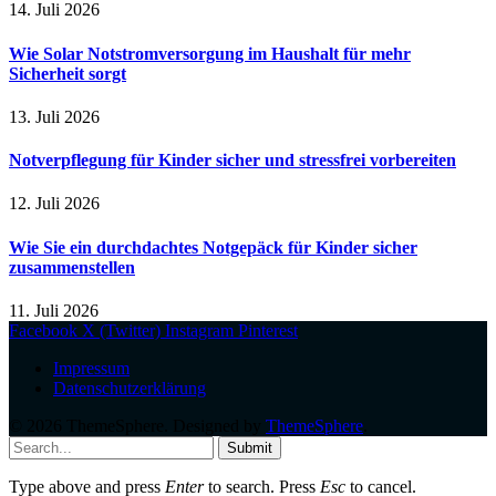
14. Juli 2026
Wie Solar Notstromversorgung im Haushalt für mehr
Sicherheit sorgt
13. Juli 2026
Notverpflegung für Kinder sicher und stressfrei vorbereiten
12. Juli 2026
Wie Sie ein durchdachtes Notgepäck für Kinder sicher
zusammenstellen
11. Juli 2026
Facebook
X (Twitter)
Instagram
Pinterest
Impressum
Datenschutzerklärung
© 2026 ThemeSphere. Designed by
ThemeSphere
.
Submit
Type above and press
Enter
to search. Press
Esc
to cancel.