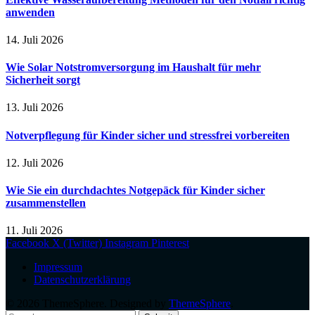
anwenden
14. Juli 2026
Wie Solar Notstromversorgung im Haushalt für mehr
Sicherheit sorgt
13. Juli 2026
Notverpflegung für Kinder sicher und stressfrei vorbereiten
12. Juli 2026
Wie Sie ein durchdachtes Notgepäck für Kinder sicher
zusammenstellen
11. Juli 2026
Facebook
X (Twitter)
Instagram
Pinterest
Impressum
Datenschutzerklärung
© 2026 ThemeSphere. Designed by
ThemeSphere
.