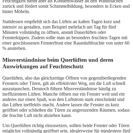
Feuchtigkeit bleibt aber als Kondenswasser an den Wandflächen
zurück und fördert somit Schimmelbildung, besonders in Ecken und
hinter Möbeln.
Stattdessen empfiehlt sich das Lüften an kalten Tagen kurz und
intensiv zu gestalten, zum Beispiel mehrfach am Tag für fünf
Minuten vollständig zu öffnen, anstatt Dauerlüften oder
Fensterkippen. Zudem sollte man an besonders feuchten Tagen mit
einer geschlossenen Fensterfront eine Raumluftfeuchte von unter 60
% anstreben.
Missverständnisse beim Querlüften und deren
Auswirkungen auf Feuchteschutz
Querlüften, also das gleichzeitige Öffnen von gegenüberliegenden
Fenstern oder Türen, gilt als effektivster Weg, um die Luft schnell
auszutauschen. Dennoch führen Missverständnisse häufig zu
ineffizientem Lüften. Manche öffnen nur ein Fenster weit und ein
anderes nur einen Spalt, was den Luftstrom stark einschränkt und
das Lüften ineffektiv macht. Andere lassen die Fenster zu kurz
geöffnet oder schließen die Türen zu angrenzenden Räumen, sodass
die feuchte Luft nicht abziehen kann.
Um Querlüften richtig einzusetzen, sollten beide Fenster oder Türen
möglichst vollständig geöffnet sein, idealerweise für mindestens fünf