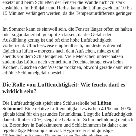
ersetzt und beim Schließen der Fenster die Wände nicht zu stark
auskühlen. Im Frühjahr und Herbst kann die Lüftungszeit auf 10 bis
15 Minuten verlängert werden, da die Temperaturdifferenz geringer
ist.
Im Sommer kann es sinnvoll sein, die Fenster länger offen zu halten
oder sogar dauerhaft gekippt zu lassen, da die Gefahr der
Auskühlung gering ist und oft eine hohe Luftfeuchtigkeit
vorherrscht. Üblicherweise empfiehlt sich, mindestens dreimal
täglich zu lüften – morgens nach dem Aufstehen, mittags und
abends vor dem Schlafengehen. Viele Menschen unterschätzen
zudem das Lüften nach vermehrtem Feuchteeintrag, etwa beim
Kochen, Duschen oder Wäsche trocknen, obwohl gerade dann eine
erhöhte Schimmelgefahr besteht.
Die Rolle von Luftfeuchtigkeit: Wie feucht darf es
wirklich sein?
Die Luftfeuchtigkeit spielt eine Schlüsselrolle bei
Lüften
Schimmel
. Eine relative Luftfeuchtigkeit zwischen 40 % und 60 %
gilt als ideal für ein gesundes Raumklima. Liegt die Luftfeuchtigkeit
dauerhaft über 70 %, steigt die Gefahr für Schimmelbildung deutlich
an. Besonders in Badezimmern und Schlafzimmern ist daher eine
regelmäßige Messung sinnvoll. Hygrometer sind günstige
Hilfsmittel, mit denen Bewohner den Feuchtigkeitswert