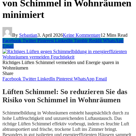
von Schimmel in Wohnräumen
minimiert
By
Sebastian
3. April 2026
Keine Kommentare
12 Mins Read
Facebook
Twitter
Pinterest
LinkedIn
Tumblr
Reddit
WhatsApp
Email
Richtiges Lüften Schimmel vermeiden und Energie sparen in
Wohnräumen
Share
Facebook
Twitter
LinkedIn
Pinterest
WhatsApp
Email
Lüften Schimmel: So reduzieren Sie das
Risiko von Schimmel in Wohnräumen
Schimmelbildung in Wohnräumen entsteht hauptsächlich durch zu
hohe Luftfeuchtigkeit und unzureichenden Luftaustausch. Das
richtige Lüften Schimmel effektiv vorbeugt, indem es feuchte Luft
abtransportiert und frische, trockene Luft ins Zimmer bringt.
Besonders in gut isolierten und energieeffizienten Häusern sammelt