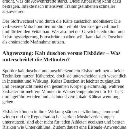
erhöht, was die Abwehrkräfte stärkt. Diese Anpassung kann dazu
beitragen, Infekte nach intensiven Trainingseinheiten schneller
abzuwehren.
Der Stoffwechsel wird durch die Kälte zusätzlich mobilisiert: Die
verbesserte Mitochondrienfunktion erhöht den Energieverbrauch
und fördert den Fettabbau. Wer also bei der Gewichtsreduktion und
Leistungssteigerung Fortschritte machen will, kann kaltes Duschen
als ergänzende Maßnahme nutzen.
Abgrenzung: Kalt duschen versus Eisbäder – Was
unterscheidet die Methoden?
Sportler kalt duschen und anschließend ein Eisbad nehmen – beide
Techniken nutzen Kältereize, doch sie unterscheiden sich wesentlich
in Intensität und Wirkung. Kaltes Duschen ist leichter zugänglich
und beansprucht meist den gesamten Körper gleichmäßig, während
Eisbäder für mehrere Minuten in Wassertemperaturen um 10–15 °C
durchgeführt werden und als intensivere lokale Kälteanwendung
gelten.
Eisbäder können in ihrer Wirkung stärker entzündungshemmend
wirken und die Regeneration bei starken Muskelverletzungen
unterstützen, sind aber nicht für jeden Athleten geeignet und bergen
Risiken wie Unterkühlung. Zudem dauert eine Eisbade-Anwendung