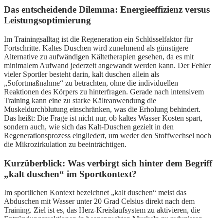
Das entscheidende Dilemma: Energieeffizienz versus
Leistungsoptimierung
Im Trainingsalltag ist die Regeneration ein Schlüsselfaktor für
Fortschritte. Kaltes Duschen wird zunehmend als günstigere
Alternative zu aufwändigen Kältetherapien gesehen, da es mit
minimalem Aufwand jederzeit angewandt werden kann. Der Fehler
vieler Sportler besteht darin, kalt duschen allein als
„Sofortmaßnahme“ zu betrachten, ohne die individuellen
Reaktionen des Körpers zu hinterfragen. Gerade nach intensivem
Training kann eine zu starke Kälteanwendung die
Muskeldurchblutung einschränken, was die Erholung behindert.
Das heißt: Die Frage ist nicht nur, ob kaltes Wasser Kosten spart,
sondern auch, wie sich das Kalt-Duschen gezielt in den
Regenerationsprozess eingliedert, um weder den Stoffwechsel noch
die Mikrozirkulation zu beeinträchtigen.
Kurzüberblick: Was verbirgt sich hinter dem Begriff
„kalt duschen“ im Sportkontext?
Im sportlichen Kontext bezeichnet „kalt duschen“ meist das
Abduschen mit Wasser unter 20 Grad Celsius direkt nach dem
Training. Ziel ist es, das Herz-Kreislaufsystem zu aktivieren, die