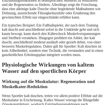
Entzündungsreaktionen in beanspruchten Muskeln zu reduzieren
und die Regeneration zu fördern. Allerdings zeigt die Forschung,
dass eine alleinige kalte Dusche ohne begleitende Maßnahmen wie
Dehnung, ausreichende Flüssigkeitszufuhr oder Ernährung den
gewünschten Effekt nur eingeschränkt erfüllen kann.
Ein typisches Beispiel: Ein Fußballspieler, der nach dem Training
kalt duscht und anschließend sofort in die Umkleide geht und sich
kaum bewegt, kann durch den Kälteschock Muskelverspannungen
und Steifheit verstärken. Hingegen profitiert ein Athlet, der kalt
duscht, anschließend moderat ausläuft oder gezielt dehnt, von einer
besseren Muskelregulation. Daher gilt für Sportler: Kalt duschen ist
kein Allheilmittel, sondern eine Technik, die verstanden und in einen
ganzheitlichen Erholungsplan integriert werden muss.
Physiologische Wirkungen von kaltem
Wasser auf den sportlichen Körper
Wirkung auf die Muskulatur: Regeneration und
Muskelkater-Reduktion
Wenn Sportler kalt duschen, treten vor allem positive Effekte auf die
Muskulatur in Erscheinung. Kaltes Wasser verengt die Blutgefäße
(Vasokonstriktion), wodurch Entzündungsreaktionen nach