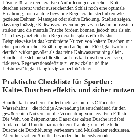
Lösung für alle regenerativen Anforderungen zu sehen. Kalt
duschen ersetzt weder ausreichenden Schlaf noch eine optimale
Ernährung, noch andere bewährte Regenerationstechniken wie
gezieltes Dehnen, Massagen oder aktive Erholung. Studien zeigen,
dass regelmässige Kaltwasseranwendungen zwar das Immunsystem
stärken und die mentale Frische fördern können, jedoch nur als ein
Teil eines ganzheitlichen Regenerationsplans effektiv sind.
Beispielsweise ist das kombinierte Nutzen von kaltem Duschen mit
einer proteinreichen Ernährung und adäquater Flüssigkeitszufuhr
deutlich wirkungsvoller als das reine Kaltwassertraining allein.
Sportler, die sich ausschließlich auf das kalt duschen verlassen,
riskieren, Regenerationsdefizite zu entwickeln und ihre
Leistungsfähigkeit langfristig zu beeinträchtigen.
Praktische Checkliste für Sportler:
Kaltes Duschen effektiv und sicher nutzen
Sportler kalt duschen erfordert mehr als nur das Öffnen des
Wasserhahns – die richtige Anwendung ist entscheidend für den
gewünschten Nutzen und die Vermeidung von negativen Effekten.
Die Wahl von Zeitpunkt und Dauer der kalten Dusche ist dabei
fundamental. Unmittelbar nach dem Training kann eine kalte
Dusche die Durchblutung verbessern und Muskelkater reduzieren.
Allerdings sollten Sportler besonders bei intensiven oder