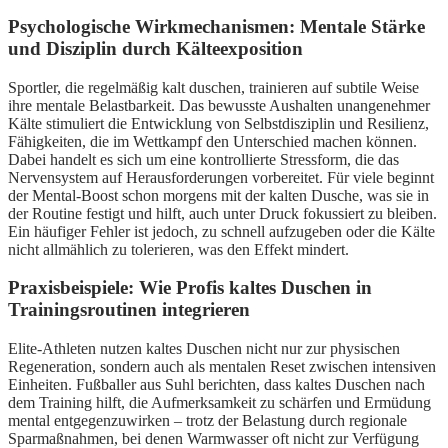
Psychologische Wirkmechanismen: Mentale Stärke
und Disziplin durch Kälteexposition
Sportler, die regelmäßig kalt duschen, trainieren auf subtile Weise
ihre mentale Belastbarkeit. Das bewusste Aushalten unangenehmer
Kälte stimuliert die Entwicklung von Selbstdisziplin und Resilienz,
Fähigkeiten, die im Wettkampf den Unterschied machen können.
Dabei handelt es sich um eine kontrollierte Stressform, die das
Nervensystem auf Herausforderungen vorbereitet. Für viele beginnt
der Mental-Boost schon morgens mit der kalten Dusche, was sie in
der Routine festigt und hilft, auch unter Druck fokussiert zu bleiben.
Ein häufiger Fehler ist jedoch, zu schnell aufzugeben oder die Kälte
nicht allmählich zu tolerieren, was den Effekt mindert.
Praxisbeispiele: Wie Profis kaltes Duschen in
Trainingsroutinen integrieren
Elite-Athleten nutzen kaltes Duschen nicht nur zur physischen
Regeneration, sondern auch als mentalen Reset zwischen intensiven
Einheiten. Fußballer aus Suhl berichten, dass kaltes Duschen nach
dem Training hilft, die Aufmerksamkeit zu schärfen und Ermüdung
mental entgegenzuwirken – trotz der Belastung durch regionale
Sparmaßnahmen, bei denen Warmwasser oft nicht zur Verfügung