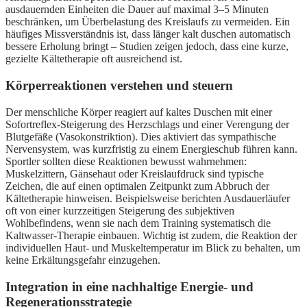
ausdauernden Einheiten die Dauer auf maximal 3–5 Minuten
beschränken, um Überbelastung des Kreislaufs zu vermeiden. Ein
häufiges Missverständnis ist, dass länger kalt duschen automatisch
bessere Erholung bringt – Studien zeigen jedoch, dass eine kurze,
gezielte Kältetherapie oft ausreichend ist.
Körperreaktionen verstehen und steuern
Der menschliche Körper reagiert auf kaltes Duschen mit einer
Sofortreflex-Steigerung des Herzschlags und einer Verengung der
Blutgefäße (Vasokonstriktion). Dies aktiviert das sympathische
Nervensystem, was kurzfristig zu einem Energieschub führen kann.
Sportler sollten diese Reaktionen bewusst wahrnehmen:
Muskelzittern, Gänsehaut oder Kreislaufdruck sind typische
Zeichen, die auf einen optimalen Zeitpunkt zum Abbruch der
Kältetherapie hinweisen. Beispielsweise berichten Ausdauerläufer
oft von einer kurzzeitigen Steigerung des subjektiven
Wohlbefindens, wenn sie nach dem Training systematisch die
Kaltwasser-Therapie einbauen. Wichtig ist zudem, die Reaktion der
individuellen Haut- und Muskeltemperatur im Blick zu behalten, um
keine Erkältungsgefahr einzugehen.
Integration in eine nachhaltige Energie- und
Regenerationsstrategie