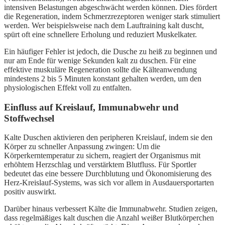
intensiven Belastungen abgeschwächt werden können. Dies fördert
die Regeneration, indem Schmerzrezeptoren weniger stark stimuliert
werden. Wer beispielsweise nach dem Lauftraining kalt duscht,
spürt oft eine schnellere Erholung und reduziert Muskelkater.
Ein häufiger Fehler ist jedoch, die Dusche zu heiß zu beginnen und
nur am Ende für wenige Sekunden kalt zu duschen. Für eine
effektive muskuläre Regeneration sollte die Kälteanwendung
mindestens 2 bis 5 Minuten konstant gehalten werden, um den
physiologischen Effekt voll zu entfalten.
Einfluss auf Kreislauf, Immunabwehr und
Stoffwechsel
Kalte Duschen aktivieren den peripheren Kreislauf, indem sie den
Körper zu schneller Anpassung zwingen: Um die
Körperkerntemperatur zu sichern, reagiert der Organismus mit
erhöhtem Herzschlag und verstärktem Blutfluss. Für Sportler
bedeutet das eine bessere Durchblutung und Ökonomisierung des
Herz-Kreislauf-Systems, was sich vor allem in Ausdauersportarten
positiv auswirkt.
Darüber hinaus verbessert Kälte die Immunabwehr. Studien zeigen,
dass regelmäßiges kalt duschen die Anzahl weißer Blutkörperchen