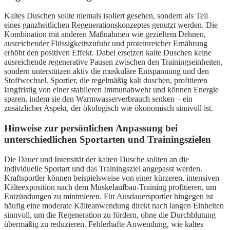
Kaltes Duschen sollte niemals isoliert gesehen, sondern als Teil
eines ganzheitlichen Regenerationskonzeptes genutzt werden. Die
Kombination mit anderen Maßnahmen wie gezieltem Dehnen,
ausreichender Flüssigkeitszufuhr und proteinreicher Ernährung
erhöht den positiven Effekt. Dabei ersetzen kalte Duschen keine
ausreichende regenerative Pausen zwischen den Trainingseinheiten,
sondern unterstützen aktiv die muskuläre Entspannung und den
Stoffwechsel. Sportler, die regelmäßig kalt duschen, profitieren
langfristig von einer stabileren Immunabwehr und können Energie
sparen, indem sie den Warmwasserverbrauch senken – ein
zusätzlicher Aspekt, der ökologisch wie ökonomisch sinnvoll ist.
Hinweise zur persönlichen Anpassung bei
unterschiedlichen Sportarten und Trainingszielen
Die Dauer und Intensität der kalten Dusche sollten an die
individuelle Sportart und das Trainingsziel angepasst werden.
Kraftsportler können beispielsweise von einer kürzeren, intensiven
Kälteexposition nach dem Muskelaufbau-Training profitieren, um
Entzündungen zu minimieren. Für Ausdauersportler hingegen ist
häufig eine moderate Kälteanwendung direkt nach langen Einheiten
sinnvoll, um die Regeneration zu fördern, ohne die Durchblutung
übermäßig zu reduzieren. Fehlerhafte Anwendung, wie kaltes