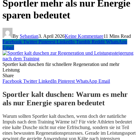
Sportler mehr als nur Energie
sparen bedeutet
By
Sebastian
3. April 2026
Keine Kommentare
11 Mins Read
Facebook
Twitter
Pinterest
LinkedIn
Tumblr
Reddit
WhatsApp
Email
Sportler kalt duschen für schnellere Regeneration und mehr
Leistung
Share
Facebook
Twitter
LinkedIn
Pinterest
WhatsApp
Email
Sportler kalt duschen: Warum es mehr
als nur Energie sparen bedeutet
Warum sollten Sportler kalt duschen, wenn doch der natürliche
Impuls nach dem Training Wärme ist? Für viele Athleten bedeutet
eine kalte Dusche nicht nur eine Erfrischung, sondern sie ist Teil
eines bewussten Regenerationsprozesses. Gerade im Leistungssport
gewinnt die gezielte Anwendung von Kälte nach intensiven