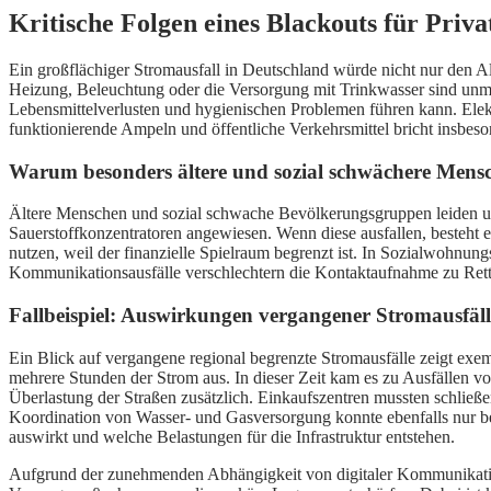
Kritische Folgen eines Blackouts für Priva
Ein großflächiger Stromausfall in Deutschland würde nicht nur den Al
Heizung, Beleuchtung oder die Versorgung mit Trinkwasser sind unmit
Lebensmittelverlusten und hygienischen Problemen führen kann. Elek
funktionierende Ampeln und öffentliche Verkehrsmittel bricht insbes
Warum besonders ältere und sozial schwächere Mensc
Ältere Menschen und sozial schwache Bevölkerungsgruppen leiden unt
Sauerstoffkonzentratoren angewiesen. Wenn diese ausfallen, besteht ei
nutzen, weil der finanzielle Spielraum begrenzt ist. In Sozialwohnun
Kommunikationsausfälle verschlechtern die Kontaktaufnahme zu Ret
Fallbeispiel: Auswirkungen vergangener Stromausfäll
Ein Blick auf vergangene regional begrenzte Stromausfälle zeigt exem
mehrere Stunden der Strom aus. In dieser Zeit kam es zu Ausfällen vo
Überlastung der Straßen zusätzlich. Einkaufszentren mussten schließe
Koordination von Wasser- und Gasversorgung konnte ebenfalls nur bedin
auswirkt und welche Belastungen für die Infrastruktur entstehen.
Aufgrund der zunehmenden Abhängigkeit von digitaler Kommunikation