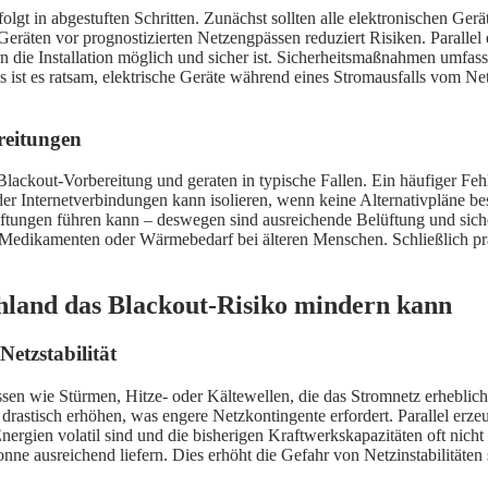
olgt in abgestuften Schritten. Zunächst sollten alle elektronischen Ger
eräten vor prognostizierten Netzengpässen reduziert Risiken. Parallel
fern die Installation möglich und sicher ist. Sicherheitsmaßnahmen umfa
aus ist es ratsam, elektrische Geräte während eines Stromausfalls vom
reitungen
ckout-Vorbereitung und geraten in typische Fallen. Ein häufiger Fehler
er Internetverbindungen kann isolieren, wenn keine Alternativpläne 
gen führen kann – deswegen sind ausreichende Belüftung und sichere
 Medikamenten oder Wärmebedarf bei älteren Menschen. Schließlich p
hland das Blackout-Risiko mindern kann
etzstabilität
sen wie Stürmen, Hitze- oder Kältewellen, die das Stromnetz erheblic
 drastisch erhöhen, was engere Netzkontingente erfordert. Parallel er
rgien volatil sind und die bisherigen Kraftwerkskapazitäten oft nicht 
e ausreichend liefern. Dies erhöht die Gefahr von Netzinstabilitäten 