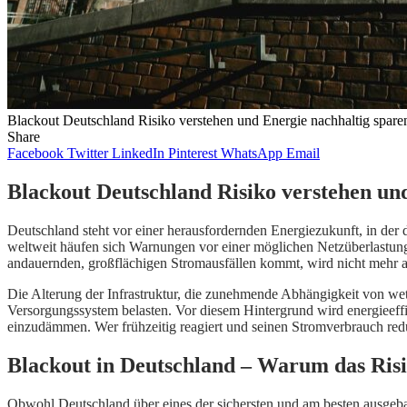
Blackout Deutschland Risiko verstehen und Energie nachhaltig spare
Share
Facebook
Twitter
LinkedIn
Pinterest
WhatsApp
Email
Blackout Deutschland Risiko verstehen und
Deutschland steht vor einer herausfordernden Energiezukunft, in der
weltweit häufen sich Warnungen vor einer möglichen Netzüberlastung
andauernden, großflächigen Stromausfällen kommt, wird nicht mehr als
Die Alterung der Infrastruktur, die zunehmende Abhängigkeit von we
Versorgungssystem belasten. Vor diesem Hintergrund wird energieeff
einzudämmen. Wer frühzeitig reagiert und seinen Stromverbrauch reduzie
Blackout in Deutschland – Warum das Risik
Obwohl Deutschland über eines der sichersten und am besten ausgeba