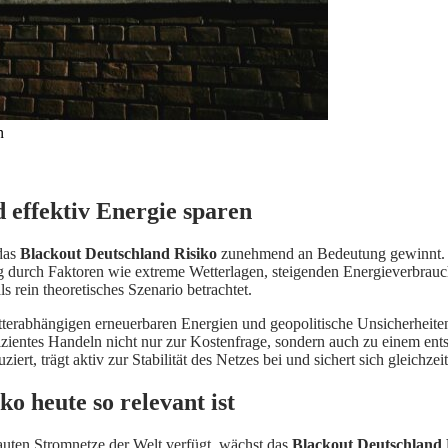
n
 effektiv Energie sparen
 das
Blackout Deutschland Risiko
zunehmend an Bedeutung gewinnt. Tr
 durch Faktoren wie extreme Wetterlagen, steigenden Energieverbrauch
 rein theoretisches Szenario betrachtet.
tterabhängigen erneuerbaren Energien und geopolitische Unsicherheite
izientes Handeln nicht nur zur Kostenfrage, sondern auch zu einem en
rt, trägt aktiv zur Stabilität des Netzes bei und sichert sich gleichze
o heute so relevant ist
uten Stromnetze der Welt verfügt, wächst das
Blackout Deutschland 