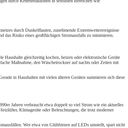
olgen durch Kettenreaktionen in sensiblen Bereichen wie
netzes durch Dunkelflauten, zunehmende Extremwetterereignisse
nd das Risiko eines großflächigen Stromausfalls zu minimieren.
le Haushalte gleichzeitig kochen, heizen oder elektronische Geräte
 einfache Maßnahme, den Wäschetrockner auf nachts oder Zeiten mit
erade in Haushalten mit vielen älteren Geräten summieren sich diese
990er Jahren verbraucht etwa doppelt so viel Strom wie ein aktuelles
 Heizlüfter, Klimageräte oder Beleuchtungen, die trotz moderner
omausfällen. Wer etwa von Glühbirnen auf LEDs umstellt, spart nicht