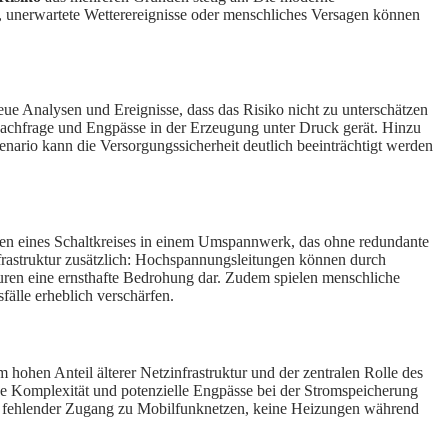
r, unerwartete Wetterereignisse oder menschliches Versagen können
eue Analysen und Ereignisse, dass das Risiko nicht zu unterschätzen
omnachfrage und Engpässe in der Erzeugung unter Druck gerät. Hinzu
rio kann die Versorgungssicherheit deutlich beeinträchtigt werden
agen eines Schaltkreises in einem Umspannwerk, das ohne redundante
frastruktur zusätzlich: Hochspannungsleitungen können durch
kturen eine ernsthafte Bedrohung dar. Zudem spielen menschliche
älle erheblich verschärfen.
hohen Anteil älterer Netzinfrastruktur und der zentralen Rolle des
e Komplexität und potenzielle Engpässe bei der Stromspeicherung
n – fehlender Zugang zu Mobilfunknetzen, keine Heizungen während