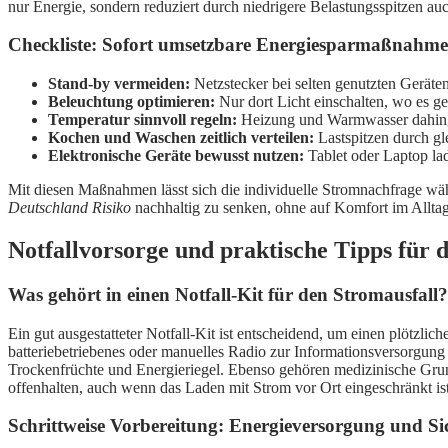
nur Energie, sondern reduziert durch niedrigere Belastungsspitzen auc
Checkliste: Sofort umsetzbare Energiesparmaßnahm
Stand-by vermeiden:
Netzstecker bei selten genutzten Geräten
Beleuchtung optimieren:
Nur dort Licht einschalten, wo es g
Temperatur sinnvoll regeln:
Heizung und Warmwasser dahingeh
Kochen und Waschen zeitlich verteilen:
Lastspitzen durch gl
Elektronische Geräte bewusst nutzen:
Tablet oder Laptop lad
Mit diesen Maßnahmen lässt sich die individuelle Stromnachfrage währ
Deutschland Risiko
nachhaltig zu senken, ohne auf Komfort im Alltag
Notfallvorsorge und praktische Tipps für d
Was gehört in einen Notfall-Kit für den Stromausfall?
Ein gut ausgestatteter Notfall-Kit ist entscheidend, um einen plötzlic
batteriebetriebenes oder manuelles Radio zur Informationsversorgun
Trockenfrüchte und Energieriegel. Ebenso gehören medizinische Gr
offenhalten, auch wenn das Laden mit Strom vor Ort eingeschränkt ist
Schrittweise Vorbereitung: Energieversorgung und Sic