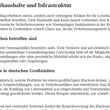
thaushalte und Infrastruktur
ltag erheblich stören, sondern auch verborgene Risiken für die Gesells
telbar betroffen. Viele Haushalte sind kaum darauf vorbereitet, dass K
tronische Sicherheitssysteme wie Alarmanlagen funktionieren in der R
ondere in Großstädten schnell Chaos aus, da das Verkehrsmanagement k
hen betroffen sind
er Stromausfällen besonders stark. Viele Senioren sind auf elektrisch
ne unmittelbare Gesundheitsgefahr. Gleichzeitig fehlt oft die Möglichke
gssiedlungen oder ohne persönliche Mobilität erhöht sich das Risiko, 
tungskräften oder Angehörigen.
e in deutschen Großstädten
plarisch, welche Probleme bei einem großflächigen Blackout drohen. 20
n Ampelschaltungen, was zu Verkehrsunfällen und erheblichem Stau führ
n, die Kühlung von Lebensmitteln war eingeschränkt und Notrufzentrale
gt gewährleistet werden. Dieses Beispiel unterstreicht, wie schnell si
 und vernetzten Systemen fordert die Risikobewertung des Blackout 