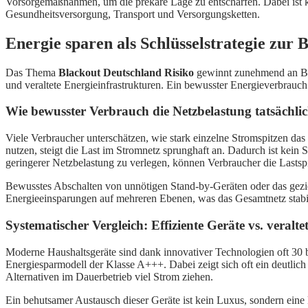
Vorsorgemaßnahmen, um die prekäre Lage zu entschärfen. Dabei ist kla
Gesundheitsversorgung, Transport und Versorgungsketten.
Energie sparen als Schlüsselstrategie zur 
Das Thema
Blackout Deutschland Risiko
gewinnt zunehmend an Bed
und veraltete Energieinfrastrukturen. Ein bewusster Energieverbrauch
Wie bewusster Verbrauch die Netzbelastung tatsächlic
Viele Verbraucher unterschätzen, wie stark einzelne Stromspitzen das
nutzen, steigt die Last im Stromnetz sprunghaft an. Dadurch ist kei
geringerer Netzbelastung zu verlegen, können Verbraucher die Lastspi
Bewusstes Abschalten von unnötigen Stand-by-Geräten oder das geziel
Energieeinsparungen auf mehreren Ebenen, was das Gesamtnetz stabi
Systematischer Vergleich: Effiziente Geräte vs. veralte
Moderne Haushaltsgeräte sind dank innovativer Technologien oft 30 bi
Energiesparmodell der Klasse A+++. Dabei zeigt sich oft ein deutlich 
Alternativen im Dauerbetrieb viel Strom ziehen.
Ein behutsamer Austausch dieser Geräte ist kein Luxus, sondern eine