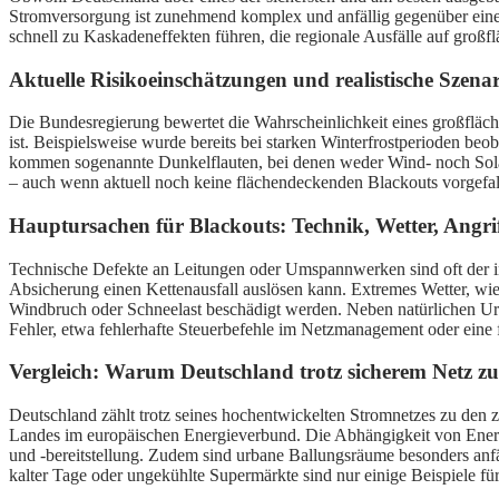
Stromversorgung ist zunehmend komplex und anfällig gegenüber einer 
schnell zu Kaskadeneffekten führen, die regionale Ausfälle auf großf
Aktuelle Risikoeinschätzungen und realistische Szena
Die Bundesregierung bewertet die Wahrscheinlichkeit eines großflächi
ist. Beispielsweise wurde bereits bei starken Winterfrostperioden be
kommen sogenannte Dunkelflauten, bei denen weder Wind- noch Solar
– auch wenn aktuell noch keine flächendeckenden Blackouts vorgefal
Hauptursachen für Blackouts: Technik, Wetter, Angri
Technische Defekte an Leitungen oder Umspannwerken sind oft der ini
Absicherung einen Kettenausfall auslösen kann. Extremes Wetter, wie
Windbruch oder Schneelast beschädigt werden. Neben natürlichen Ursac
Fehler, etwa fehlerhafte Steuerbefehle im Netzmanagement oder eine 
Vergleich: Warum Deutschland trotz sicherem Netz z
Deutschland zählt trotz seines hochentwickelten Stromnetzes zu den z
Landes im europäischen Energieverbund. Die Abhängigkeit von Energi
und -bereitstellung. Zudem sind urbane Ballungsräume besonders anf
kalter Tage oder ungekühlte Supermärkte sind nur einige Beispiele fü