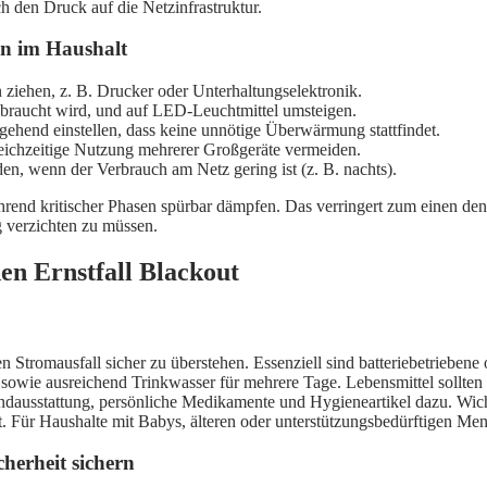
h den Druck auf die Netzinfrastruktur.
en im Haushalt
 ziehen, z. B. Drucker oder Unterhaltungselektronik.
ebraucht wird, und auf LED-Leuchtmittel umsteigen.
end einstellen, dass keine unnötige Überwärmung stattfindet.
eichzeitige Nutzung mehrerer Großgeräte vermeiden.
en, wenn der Verbrauch am Netz gering ist (z. B. nachts).
end kritischer Phasen spürbar dämpfen. Das verringert zum einen den S
 verzichten zu müssen.
en Ernstfall Blackout
hen Stromausfall sicher zu überstehen. Essenziell sind batteriebetriebe
g sowie ausreichend Trinkwasser für mehrere Tage. Lebensmittel sollt
undausstattung, persönliche Medikamente und Hygieneartikel dazu. W
. Für Haushalte mit Babys, älteren oder unterstützungsbedürftigen Men
herheit sichern