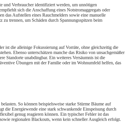
äte und Verbraucher identifiziert werden, um unnötigen
 empfiehlt sich die Anschaffung eines Notstromaggregats oder
ssen das Aufstellen eines Rauchmelders sowie eine manuelle
 Netz zu trennen, um Schäden durch Spannungsspitzen beim
 ist die alleinige Fokussierung auf Vorräte, ohne gleichzeitig die
bestehen. Ebenso unterschätzen manche das Risiko von unsachgemäßer
 Standorte unabdingbar. Ein weiteres Versäumnis ist die
räventive Übungen mit der Familie oder im Wohnumfeld helfen, das
h belasten. So können beispielsweise starke Stürme Bäume auf
zeugt die Energiewende eine stark schwankende Einspeisung durch
flexibel genug reagieren können. Ein typischer Fehler ist das
sowie regionalen Blackouts, wenn kein schneller Ausgleich erfolgt.