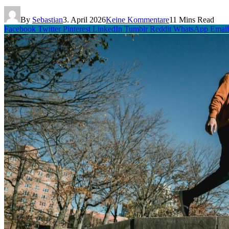
By
Sebastian
3. April 2026
Keine Kommentare
11 Mins Read
Facebook
Twitter
Pinterest
LinkedIn
Tumblr
Reddit
WhatsApp
Email