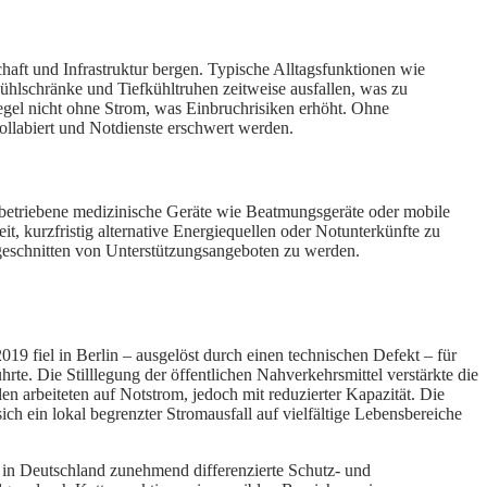
chaft und Infrastruktur bergen. Typische Alltagsfunktionen wie
ühlschränke und Tiefkühltruhen zeitweise ausfallen, was zu
egel nicht ohne Strom, was Einbruchrisiken erhöht. Ohne
ollabiert und Notdienste erschwert werden.
 betriebene medizinische Geräte wie Beatmungsgeräte oder mobile
it, kurzfristig alternative Energiequellen oder Notunterkünfte zu
abgeschnitten von Unterstützungsangeboten zu werden.
19 fiel in Berlin – ausgelöst durch einen technischen Defekt – für
te. Die Stilllegung der öffentlichen Nahverkehrsmittel verstärkte die
n arbeiteten auf Notstrom, jedoch mit reduzierter Kapazität. Die
ch ein lokal begrenzter Stromausfall auf vielfältige Lebensbereiche
in Deutschland zunehmend differenzierte Schutz- und