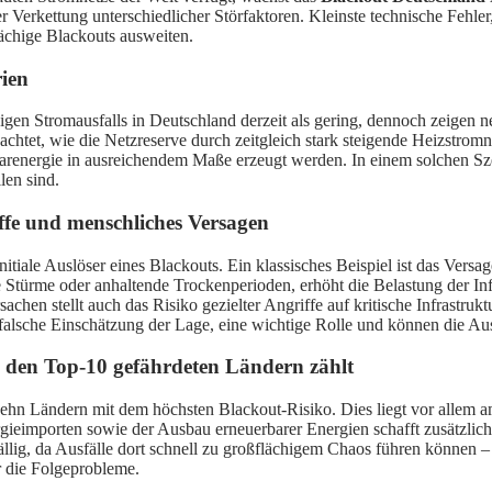
Verkettung unterschiedlicher Störfaktoren. Kleinste technische Fehle
lächige Blackouts ausweiten.
rien
gen Stromausfalls in Deutschland derzeit als gering, dennoch zeigen n
obachtet, wie die Netzreserve durch zeitgleich stark steigende Heizstr
energie in ausreichendem Maße erzeugt werden. In einem solchen Szena
len sind.
ffe und menschliches Versagen
tiale Auslöser eines Blackouts. Ein klassisches Beispiel ist das Vers
 Stürme oder anhaltende Trockenperioden, erhöht die Belastung der In
hen stellt auch das Risiko gezielter Angriffe auf kritische Infrastru
falsche Einschätzung der Lage, eine wichtige Rolle und können die Ausf
u den Top-10 gefährdeten Ländern zählt
ehn Ländern mit dem höchsten Blackout-Risiko. Dies liegt vor allem am 
eimporten sowie der Ausbau erneuerbarer Energien schafft zusätzlich
ällig, da Ausfälle dort schnell zu großflächigem Chaos führen könne
r die Folgeprobleme.