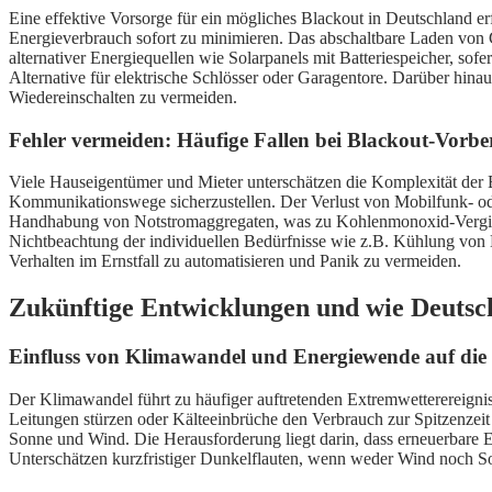
Eine effektive Vorsorge für ein mögliches Blackout in Deutschland erf
Energieverbrauch sofort zu minimieren. Das abschaltbare Laden von G
alternativer Energiequellen wie Solarpanels mit Batteriespeicher, so
Alternative für elektrische Schlösser oder Garagentore. Darüber hin
Wiedereinschalten zu vermeiden.
Fehler vermeiden: Häufige Fallen bei Blackout-Vorbe
Viele Hauseigentümer und Mieter unterschätzen die Komplexität der Bla
Kommunikationswege sicherzustellen. Der Verlust von Mobilfunk- od
Handhabung von Notstromaggregaten, was zu Kohlenmonoxid-Vergiftun
Nichtbeachtung der individuellen Bedürfnisse wie z.B. Kühlung von
Verhalten im Ernstfall zu automatisieren und Panik zu vermeiden.
Zukünftige Entwicklungen und wie Deutsc
Einfluss von Klimawandel und Energiewende auf die N
Der Klimawandel führt zu häufiger auftretenden Extremwetterereignis
Leitungen stürzen oder Kälteeinbrüche den Verbrauch zur Spitzenzeit
Sonne und Wind. Die Herausforderung liegt darin, dass erneuerbare Ene
Unterschätzen kurzfristiger Dunkelflauten, wenn weder Wind noch Sonn