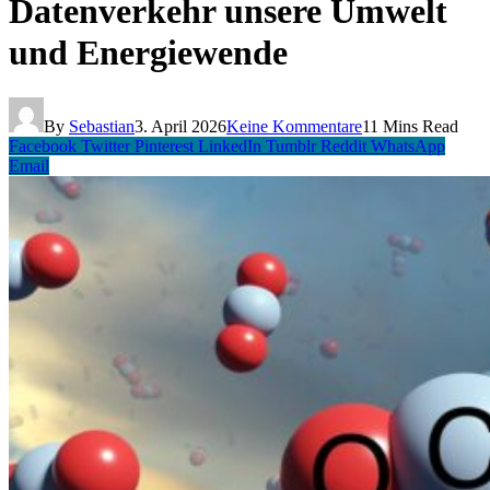
Datenverkehr unsere Umwelt
und Energiewende
By
Sebastian
3. April 2026
Keine Kommentare
11 Mins Read
Facebook
Twitter
Pinterest
LinkedIn
Tumblr
Reddit
WhatsApp
Email