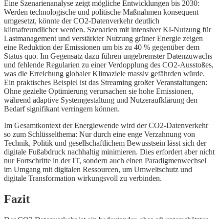
Eine Szenarienanalyse zeigt mögliche Entwicklungen bis 2030:
Werden technologische und politische Maßnahmen konsequent
umgesetzt, könnte der CO2-Datenverkehr deutlich
klimafreundlicher werden. Szenarien mit intensiver KI-Nutzung für
Lastmanagement und verstärkter Nutzung grüner Energie zeigen
eine Reduktion der Emissionen um bis zu 40 % gegenüber dem
Status quo. Im Gegensatz dazu führen ungebremster Datenzuwachs
und fehlende Regularien zu einer Verdopplung des CO2-Ausstoßes,
was die Erreichung globaler Klimaziele massiv gefährden würde.
Ein praktisches Beispiel ist das Streaming großer Veranstaltungen:
Ohne gezielte Optimierung verursachen sie hohe Emissionen,
während adaptive Systemgestaltung und Nutzeraufklärung den
Bedarf signifikant verringern können.
Im Gesamtkontext der Energiewende wird der CO2-Datenverkehr
so zum Schlüsselthema: Nur durch eine enge Verzahnung von
Technik, Politik und gesellschaftlichem Bewusstsein lässt sich der
digitale Fußabdruck nachhaltig minimieren. Dies erfordert aber nicht
nur Fortschritte in der IT, sondern auch einen Paradigmenwechsel
im Umgang mit digitalen Ressourcen, um Umweltschutz und
digitale Transformation wirkungsvoll zu verbinden.
Fazit