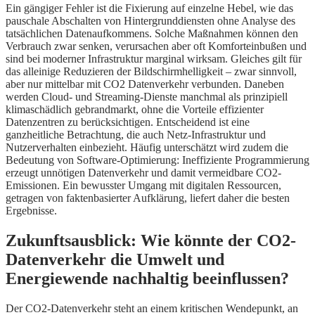
Ein gängiger Fehler ist die Fixierung auf einzelne Hebel, wie das
pauschale Abschalten von Hintergrunddiensten ohne Analyse des
tatsächlichen Datenaufkommens. Solche Maßnahmen können den
Verbrauch zwar senken, verursachen aber oft Komforteinbußen und
sind bei moderner Infrastruktur marginal wirksam. Gleiches gilt für
das alleinige Reduzieren der Bildschirmhelligkeit – zwar sinnvoll,
aber nur mittelbar mit CO2 Datenverkehr verbunden. Daneben
werden Cloud- und Streaming-Dienste manchmal als prinzipiell
klimaschädlich gebrandmarkt, ohne die Vorteile effizienter
Datenzentren zu berücksichtigen. Entscheidend ist eine
ganzheitliche Betrachtung, die auch Netz-Infrastruktur und
Nutzerverhalten einbezieht. Häufig unterschätzt wird zudem die
Bedeutung von Software-Optimierung: Ineffiziente Programmierung
erzeugt unnötigen Datenverkehr und damit vermeidbare CO2-
Emissionen. Ein bewusster Umgang mit digitalen Ressourcen,
getragen von faktenbasierter Aufklärung, liefert daher die besten
Ergebnisse.
Zukunftsausblick: Wie könnte der CO2-
Datenverkehr die Umwelt und
Energiewende nachhaltig beeinflussen?
Der CO2-Datenverkehr steht an einem kritischen Wendepunkt, an