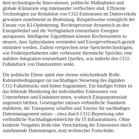
dem technologische Innovationen, politische Maßnahmen und
globale Klimaziele eng miteinander verflochten sind. Effiziente
Technologien zur Reduktion von CO2-Emissionen im Datenverkehr
gewinnen zunehmend an Bedeutung. Beispielsweise ermöglicht der
Einsatz von KI-Optimierung, Rechenprozesse dynamisch an den
Energiebedarf und die Verfügbarkeit erneuerbarer Energien
anzupassen. Intelligente Algorithmen können Rechenzentren so
steuern, dass Spitzenlasten vermieden und Energieverbrauch gezielt
minimiert werden. Zudem versprechen neue Speichertechnologien,
wie Festkörperbatterien oder verbesserte thermische Speicher, eine
stabilere Integration erneuerbarer Quellen, was indirekt den CO2-
Fußabdruck von Datenzentren senkt.
Die politische Ebene spielt eine ebenso entscheidende Rolle.
Rahmenbedingungen zur nachhaltigen Steuerung des digitalen
CO2-Fußabdrucks sind bisher fragmentiert. Ein häufiger Fehler ist
das fehlende Monitoring der individuellen Emissionen von
Unternehmen und Endnutzer:innen, wodurch Einsparpotenziale
ungenutzt bleiben. Gesetzgeber müssen verbindliche Standards
etablieren, die Transparenz schaffen und Anreize für nachhaltiges
Datenmanagement setzen – etwa durch CO2-Bepreisung oder
verbindliche Nachhaltigkeitsberichte für IT-Infrastrukturen. Ohne
konkrete Vorgaben droht eine Verschärfung der Emissionen durch
zunehmende Datenmengen, trotz technischer Fortschritte.