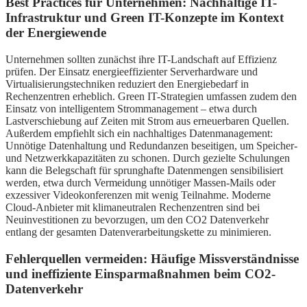
Best Practices für Unternehmen: Nachhaltige IT-
Infrastruktur und Green IT-Konzepte im Kontext
der Energiewende
Unternehmen sollten zunächst ihre IT-Landschaft auf Effizienz
prüfen. Der Einsatz energieeffizienter Serverhardware und
Virtualisierungstechniken reduziert den Energiebedarf in
Rechenzentren erheblich. Green IT-Strategien umfassen zudem den
Einsatz von intelligentem Strommanagement – etwa durch
Lastverschiebung auf Zeiten mit Strom aus erneuerbaren Quellen.
Außerdem empfiehlt sich ein nachhaltiges Datenmanagement:
Unnötige Datenhaltung und Redundanzen beseitigen, um Speicher-
und Netzwerkkapazitäten zu schonen. Durch gezielte Schulungen
kann die Belegschaft für sprunghafte Datenmengen sensibilisiert
werden, etwa durch Vermeidung unnötiger Massen-Mails oder
exzessiver Videokonferenzen mit wenig Teilnahme. Moderne
Cloud-Anbieter mit klimaneutralen Rechenzentren sind bei
Neuinvestitionen zu bevorzugen, um den CO2 Datenverkehr
entlang der gesamten Datenverarbeitungskette zu minimieren.
Fehlerquellen vermeiden: Häufige Missverständnisse
und ineffiziente Einsparmaßnahmen beim CO2-
Datenverkehr