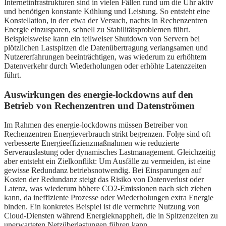
Internetinfrastrukturen sind in vielen Fällen rund um die Uhr aktiv
und benötigen konstante Kühlung und Leistung. So entsteht eine
Konstellation, in der etwa der Versuch, nachts in Rechenzentren
Energie einzusparen, schnell zu Stabilitätsproblemen führt.
Beispielsweise kann ein teilweiser Shutdown von Servern bei
plötzlichen Lastspitzen die Datenübertragung verlangsamen und
Nutzererfahrungen beeinträchtigen, was wiederum zu erhöhtem
Datenverkehr durch Wiederholungen oder erhöhte Latenzzeiten
führt.
Auswirkungen des energie-lockdowns auf den
Betrieb von Rechenzentren und Datenströmen
Im Rahmen des energie-lockdowns müssen Betreiber von
Rechenzentren Energieverbrauch strikt begrenzen. Folge sind oft
verbesserte Energieeffizienzmaßnahmen wie reduzierte
Serverauslastung oder dynamisches Lastmanagement. Gleichzeitig
aber entsteht ein Zielkonflikt: Um Ausfälle zu vermeiden, ist eine
gewisse Redundanz betriebsnotwendig. Bei Einsparungen auf
Kosten der Redundanz steigt das Risiko von Datenverlust oder
Latenz, was wiederum höhere CO2-Emissionen nach sich ziehen
kann, da ineffiziente Prozesse oder Wiederholungen extra Energie
binden. Ein konkretes Beispiel ist die vermehrte Nutzung von
Cloud-Diensten während Energieknappheit, die in Spitzenzeiten zu
unerwarteten Netzüberlastungen führen kann.