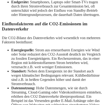
Endgeräte:
Smartphones, Laptops oder Smart-TVs tragen
durch ihren Stromverbrauch zur Gesamtemission bei, oft
unterschätzt wird jedoch der Einfluss von Standby-Betrieb
oder Hintergrundprozessen, die dauerhaft Daten übertragen.
Einflussfaktoren auf die CO2-Emissionen im
Datenverkehr
Die CO2-Bilanz des Datenverkehrs wird wesentlich von mehreren
Faktoren beeinflusst:
Energiequelle:
Strom aus erneuerbaren Energien wie Wind
oder Solar reduziert den CO2-Ausstoß deutlich im Vergleich
zu fossilen Energieträgern. Ein Rechenzentrum, das in einer
Region mit kohlenstoffarmem Strom betrieben wird,
verursacht z.B. weit weniger Emissionen.
Standort:
Neben dem Energiemix ist der Standort auch
wegen klimatischer Bedingungen relevant. Kühlbedürfnisse
sind z.B. in heißen Gegenden höher und damit der
Stromverbrauch.
Datennutzung:
Hohe Datenmengen, wie sie durch
Streaming, Cloud-Gaming oder Videokonferenzen entstehen,
erhöhen den CO2 Datenverkehr überproportional. Ein
Beispiel ist das Versenden großer E-Mail-Anhänge oder das
Öffnen von Webseiten mit zahlreichen eingebetteten Videos,